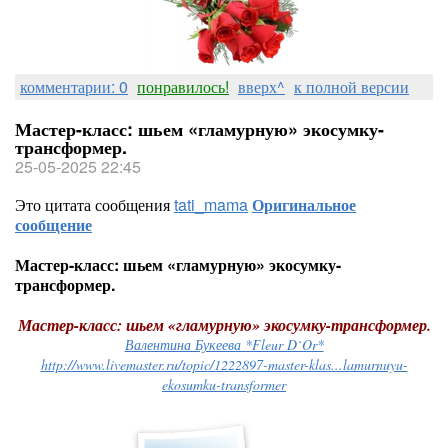
комментарии: 0
понравилось!
вверх^
к полной версии
Мастер-класс: шьем «гламурную» экосумку-
трансформер.
25-05-2025 22:45
Это цитата сообщения
tati_mama
Оригинальное
сообщение
Мастер-класс: шьем «гламурную» экосумку-
трансформер.
Мастер-класс: шьем «гламурную» экосумку-трансформер.
Валентина Букеева *Fleur D`Or*
http://www.livemaster.ru/topic/1222897-master-klas...lamurnuyu-
ekosumku-transformer