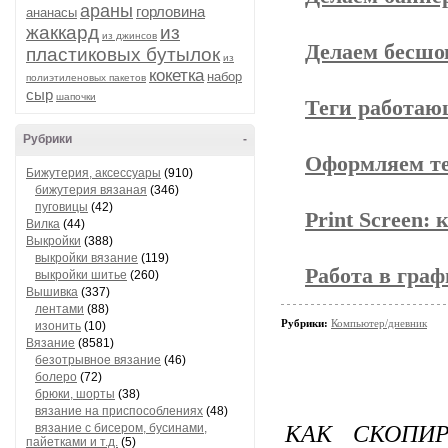
араны
горловина
ананасы
жаккард
из
из джинсов
Делаем бесшо
пластиковых бутылок
из
кокетка
набор
полиэтиленовых пакетов
сыр
шапочки
Теги работаю
Рубрики
-
Оформляем те
Бижутерия, аксессуары
(910)
бижутерия вязаная
(346)
пуговицы
(42)
Print Screen:
Вилка
(44)
Выкройки
(388)
выкройки вязание
(119)
Работа в граф
выкройки шитье
(260)
Вышивка
(337)
лентами
(88)
Рубрики:
Компьютер/дневник
изонить
(10)
Вязание
(8581)
безотрывное вязание
(46)
болеро
(72)
брюки, шорты
(38)
вязание на приспособлениях
(48)
КАК СКОПИ
вязание с бисером, бусинами,
пайетками и т.д.
(5)