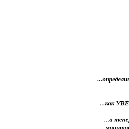
...опред
...как У
...а теп
монитор