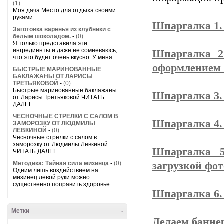
(1)
Моя дача Место для отдыха своими
руками
Шпаргалка 1.
Заготовка варенья из клубники с
белым шоколадом.
-
(0)
Я только представила эти
ингредиенты и даже не сомневаюсь,
Шпаргалка 2
что это будет очень вкусно. У меня...
оформлением 
БЫСТРЫЕ МАРИНОВАННЫЕ
БАКЛАЖАНЫ ОТ ЛАРИСЫ
ТРЕТЬЯКОВОЙ
-
(0)
Быстрые маринованные баклажаны
Шпаргалка 3.
от Ларисы Третьяковой ЧИТАТЬ
ДАЛЕЕ...
ЧЕСНОЧНЫЕ СТРЕЛКИ С САЛОМ В
Шпаргалка 4.
ЗАМОРОЗКУ ОТ ЛЮДМИЛЫ
ЛЁВКИНОЙ
-
(0)
Чесночные стрелки с салом в
заморозку от Людмилы Лёвкиной
Шпаргалка 5
ЧИТАТЬ ДАЛЕЕ...
Методика: Тайная сила мизинца
-
(0)
загрузкой фо
Одним лишь воздействием на
мизинец левой руки можно
существенно поправить здоровье. ...
Шпаргалка 6.
Метки
-
Делаем банне