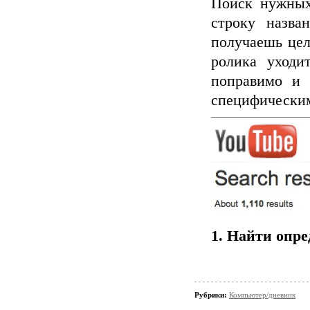
Поиск нужных
строку назв
получаешь цел
ролика уходи
поправимо и 
специфически
1. Найти 
Рубрики:
Компьютер/дневник