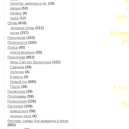
И
напитки, варенье и др.
(18)
овощи
(53)
первое
(6)
Загр
рыба
(12)
Обувь
(628)
вязаная обувь
(312)
Копир
носки
(257)
Переделки
(163)
ра
Полезности
(320)
Пояса
(45)
пояса вязаные
(30)
Праздники
(852)
День Святого Валентина
(102)
Свадьба
(28)
Хелоуин
(4)
8 марта
(4)
Новый год
(695)
1-ю 
Пасха
(38)
Проволока
(39)
Программы
(59)
Вн
Психология
(226)
Растения
(109)
комнатные
(58)
дачные дела
(4)
Рисунки, схемы для жаккарда и филе
(883)