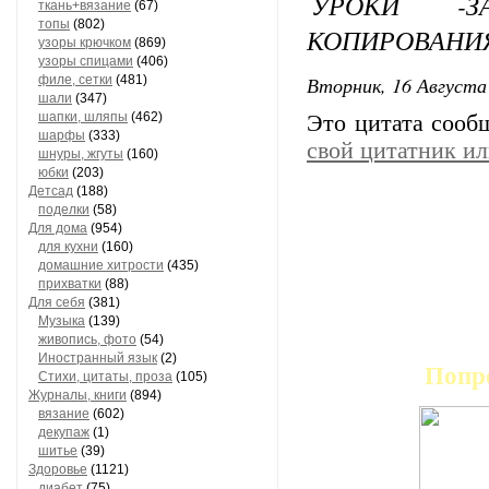
УРОКИ -З
ткань+вязание
(67)
топы
(802)
КОПИРОВАНИ
узоры крючком
(869)
узоры спицами
(406)
Вторник, 16 Августа 
филе, сетки
(481)
шали
(347)
шапки, шляпы
(462)
Это цитата соо
шарфы
(333)
свой цитатник и
шнуры, жгуты
(160)
юбки
(203)
Детсад
(188)
поделки
(58)
Для дома
(954)
для кухни
(160)
домашние хитрости
(435)
прихватки
(88)
Для себя
(381)
Музыка
(139)
живопись, фото
(54)
Иностранный язык
(2)
Попро
Стихи, цитаты, проза
(105)
Журналы, книги
(894)
вязание
(602)
декупаж
(1)
шитье
(39)
Здоровье
(1121)
диабет
(75)