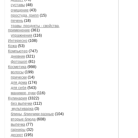
суставы
(48)
очищение
(43)
простуда, грипп
(15)
печень
(18)
травы, продукты - свойства,
применение
(361)
упражнения
(116)
Интересно
(108)
Кожа
(53)
Компьютер
(747)
дневник
(321)
фотошоп
(81)
Косметика
(998)
волосы
(199)
прически
(14)
для дома
(174)
для себя
(543)
маникюр, руки
(116)
Кулинария
(3322)
без выпечки
(112)
мультиварка
(3)
блины, блинчики разные
(104)
вторые блюда
(608)
выпечка
(77)
гарниры
(32)
десерт
(195)