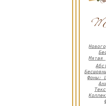
Нового
Бе
Мятая 
Абс
Бесшовн
Фоны: 
Ан
Тек
Коллек