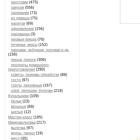
заготовки
(475)
закуски
(556)
запеканки
(73)
из лаваша
(75)
напитки
(69)
оформление
(156)
пароварка
(3)
первые блюда
(76)
печенье, кексы
(152)
пирожки, чебуреки, пончики и др
(156)
пицца, пироги
(306)
продукты домашнего
приготовления
(290)
советы, приемы обработки
(88)
тесто
(97)
торты, пирожные
(167)
хлеб, лепешки, булочки
(218)
Купальники
(109)
белье
(23)
вязаные
(69)
шитые
(12)
Мастер-класс
(185)
Микроволновка
(217)
выпечка
(97)
крупы, творог
(19)
мясо
(35)