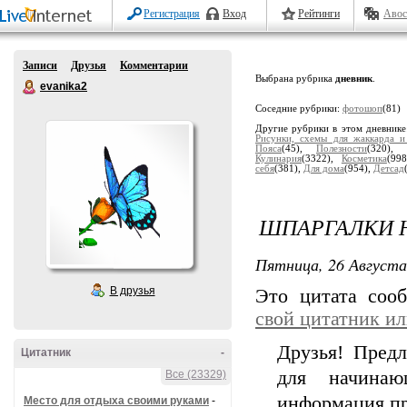
Регистрация
Вход
Рейтинги
Авос
Записи
Друзья
Комментарии
Выбрана рубрика
дневник
.
evanika2
Соседние рубрики:
фотошоп
(81)
Другие рубрики в этом дневник
Рисунки, схемы для жаккарда и
Пояса
(45),
Полезности
(320),
Кулинария
(3322),
Косметика
(99
себя
(381),
Для дома
(954),
Детсад
ШПАРГАЛКИ 
Пятница, 26 Августа
В друзья
Это цитата со
свой цитатник и
Друзья! Пред
Цитатник
-
для начина
Все (23329)
информация пр
Место для отдыха своими руками
-