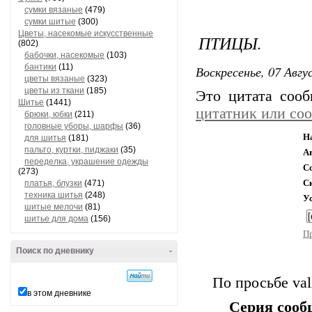
сумки вязаные
(479)
сумки шитые
(300)
Цветы, насекомые искусственные
ПТИЦЫ.
(802)
бабочки, насекомые
(103)
бантики
(11)
Воскресенье, 07 Авгу
цветы вязаные
(323)
цветы из ткани
(185)
Это цитата соо
Шитье
(1441)
цитатник или со
брюки, юбки
(211)
головные уборы, шарфы
(36)
Н
для шитья
(181)
пальто, куртки, пиджаки
(35)
А
переделка, украшение одежды
С
(273)
С
платья, блузки
(471)
техника шитья
(248)
У
шитые мелочи
(81)
шитье для дома
(156)
П
Поиск по дневнику
-
По просьбе vali
в этом дневнике
Серия сооб