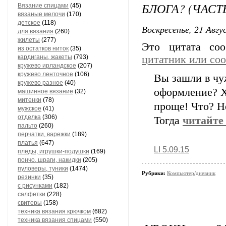
БЛОГА? (ЧАСТЬ
Вязание спицами
(45)
вязаные мелочи
(170)
детское
(118)
Воскресенье, 21 Авгу
для вязания
(260)
жилеты
(277)
Это цитата со
из остатков ниток
(35)
кардиганы, жакеты
(793)
цитатник или со
кружево ирландское
(207)
кружево ленточное
(106)
Вы зашли в чу
кружево разное
(40)
оформление? Х
машинное вязание
(32)
митенки
(78)
проще! Что? Не
мужское
(41)
отделка
(306)
Тогда
читайте
пальто
(260)
перчатки, варежки
(189)
платья
(647)
LI 5.09.15
пледы, игрушки-подушки
(169)
пончо, шраги, накидки
(205)
пуловеры, туники
(1474)
Рубрики:
Компьютер/дневник
резинки
(35)
с рисунками
(182)
салфетки
(228)
свитеры
(158)
техника вязания крючком
(682)
техника вязания спицами
(550)