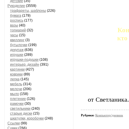
детские
(35)
Рукоделие
(3559)
трафареты, шаблоны
(226)
бумага
(179)
роспись
(177)
вазы
(40)
Кон
топиарий
(32)
часы
(15)
кто
квиллинг
(3)
бутылочки
(199)
декупаж
(636)
игрушки
(289)
игрушки-подушки
(108)
интерьер, дизайн
(391)
картинки
(427)
коврики
(89)
лепка
(145)
мебель
(314)
мелочи
(206)
мыло
(158)
от Светланика.
плетение
(126)
рамочки
(30)
светильники
(240)
старые диски
(15)
Рубрики:
Компьютер/дневник
шкатулки, коробочки
(248)
Ссылки
(99)
Сумки
(766)