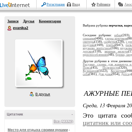
Регистрация
Вход
Рейтинги
Авос
Записи
Друзья
Комментарии
Выбрана рубрика
перчатки, варе
evanika2
Соседние рубрики:
юбки
(203)
спицами
(406),
узоры крючком
(8
свитеры
(158),
салфетки
(228),
с р
подушки
(169),
платья
(647),
паль
кружево ленточное
(106),
кружево
детское
(118),
вязаные мелочи
(1
приспособлениях
(48),
брюки, шо
Другие рубрики в этом дневник
Рисунки, схемы для жаккарда и
Пояса
(45),
Полезности
(320),
Кулинария
(3322),
Косметика
(99
себя
(381),
Для дома
(954),
Детсад
АЖУРНЫЕ ПЕ
В друзья
Среда, 13 Февраля 20
Это цитата со
Цитатник
-
Все (23329)
цитатник или со
Место для отдыха своими руками
-