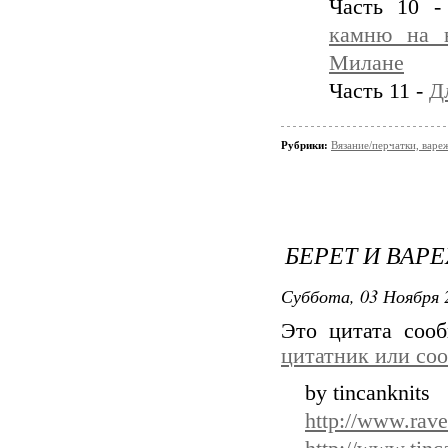
Часть 10 
камню на в
Милане
Часть 11 -
Д
Рубрики:
Вязание/перчатки, варе
БЕРЕТ И ВА
Суббота, 03 Ноября 
Это цитата со
цитатник или со
by tincanknits
http://www.ravel