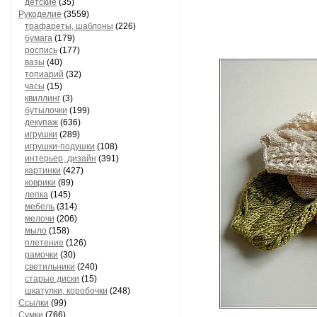
детские
(35)
Рукоделие
(3559)
трафареты, шаблоны
(226)
бумага
(179)
роспись
(177)
вазы
(40)
топиарий
(32)
часы
(15)
квиллинг
(3)
бутылочки
(199)
декупаж
(636)
игрушки
(289)
игрушки-подушки
(108)
интерьер, дизайн
(391)
картинки
(427)
коврики
(89)
лепка
(145)
мебель
(314)
мелочи
(206)
мыло
(158)
плетение
(126)
рамочки
(30)
светильники
(240)
старые диски
(15)
шкатулки, коробочки
(248)
Ссылки
(99)
Сумки
(766)