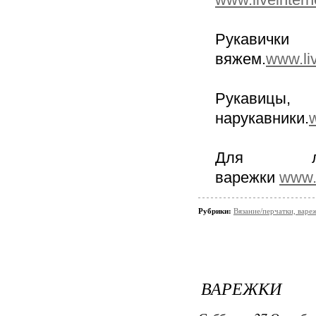
Рукавичк
вяжем.
www.li
Рукави
нарукавники.
Для лю
варежки
www.l
Рубрики:
Вязание/перчатки, варе
ВАРЕЖКИ