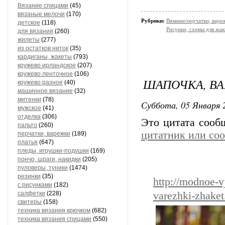
Вязание спицами
(45)
вязаные мелочи
(170)
Рубрики:
Вязание/перчатки, варе
детское
(118)
Рисунки, схемы для жак
для вязания
(260)
жилеты
(277)
из остатков ниток
(35)
кардиганы, жакеты
(793)
кружево ирландское
(207)
кружево ленточное
(106)
ШАПОЧКА, ВА
кружево разное
(40)
машинное вязание
(32)
митенки
(78)
Суббота, 05 Января 2
мужское
(41)
отделка
(306)
Это цитата соо
пальто
(260)
цитатник или со
перчатки, варежки
(189)
платья
(647)
пледы, игрушки-подушки
(169)
пончо, шраги, накидки
(205)
пуловеры, туники
(1474)
резинки
(35)
http://modnoe-v
с рисунками
(182)
салфетки
(228)
varezhki-zhaket
свитеры
(158)
техника вязания крючком
(682)
техника вязания спицами
(550)