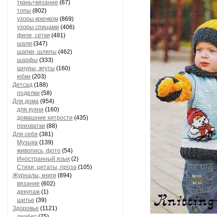
ткань+вязание
(67)
топы
(802)
узоры крючком
(869)
узоры спицами
(406)
филе, сетки
(481)
шали
(347)
шапки, шляпы
(462)
шарфы
(333)
шнуры, жгуты
(160)
юбки
(203)
Детсад
(188)
поделки
(58)
Для дома
(954)
для кухни
(160)
домашние хитрости
(435)
прихватки
(88)
Для себя
(381)
Музыка
(139)
живопись, фото
(54)
Иностранный язык
(2)
Стихи, цитаты, проза
(105)
Журналы, книги
(894)
вязание
(602)
декупаж
(1)
шитье
(39)
Здоровье
(1121)
диабет
(75)