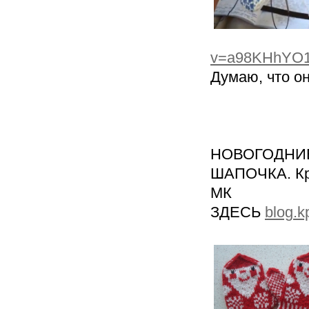
v=a98KHhYO1
Думаю, что о
НОВОГОД
ШАПОЧКА. Кр
МК
ЗДЕСЬ
blog.k