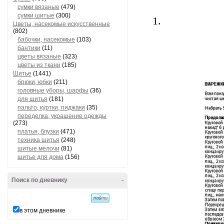
сумки вязаные
(479)
сумки шитые
(300)
1.
Цветы, насекомые искусственные
(802)
бабочки, насекомые
(103)
бантики
(11)
цветы вязаные
(323)
цветы из ткани
(185)
Шитье
(1441)
брюки, юбки
(211)
головные уборы, шарфы
(36)
для шитья
(181)
пальто, куртки, пиджаки
(35)
переделка, украшение одежды
(273)
платья, блузки
(471)
техника шитья
(248)
шитые мелочи
(81)
шитье для дома
(156)
Поиск по дневнику
-
в этом дневнике