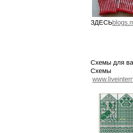
ЗДЕСЬ
blogs.
Схемы для ва
Сх
www.liveinter