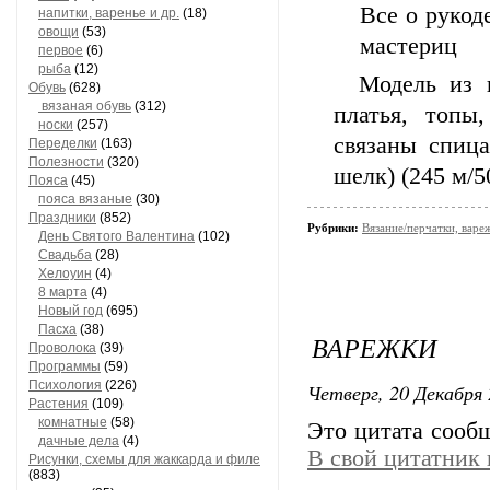
Все о рукод
напитки, варенье и др.
(18)
овощи
(53)
мастериц
первое
(6)
рыба
(12)
Модель из кн
Обувь
(628)
вязаная обувь
(312)
платья, топы
носки
(257)
связаны спиц
Переделки
(163)
Полезности
(320)
шелк) (245 м/5
Пояса
(45)
пояса вязаные
(30)
Праздники
(852)
Рубрики:
Вязание/перчатки, варе
День Святого Валентина
(102)
Свадьба
(28)
Хелоуин
(4)
8 марта
(4)
Новый год
(695)
Пасха
(38)
ВАРЕЖКИ
Проволока
(39)
Программы
(59)
Психология
(226)
Четверг, 20 Декабря 
Растения
(109)
комнатные
(58)
Это цитата соо
дачные дела
(4)
В свой цитатник
Рисунки, схемы для жаккарда и филе
(883)