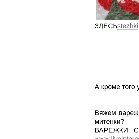
ЗДЕСЬ
stezhki
А кроме того у
Вяжем варежк
митенки? 
ВАРЕЖКИ.. Сп
www.liveintern