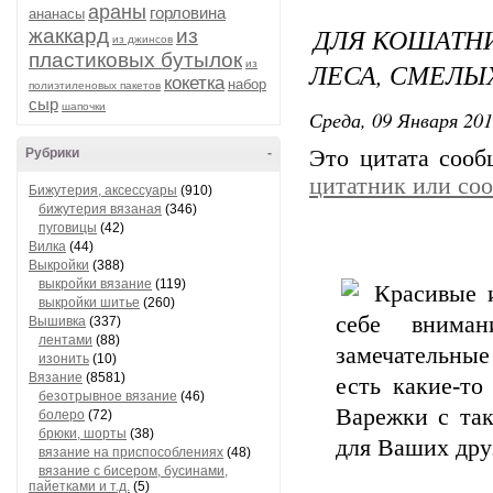
араны
горловина
ананасы
ДЛЯ КОШАТНИ
жаккард
из
из джинсов
пластиковых бутылок
ЛЕСА, СМЕЛЫ
из
кокетка
набор
полиэтиленовых пакетов
сыр
шапочки
Среда, 09 Января 201
Рубрики
-
Это цитата соо
цитатник или со
Бижутерия, аксессуары
(910)
бижутерия вязаная
(346)
пуговицы
(42)
Вилка
(44)
Выкройки
(388)
выкройки вязание
(119)
Красивые и
выкройки шитье
(260)
себе внима
Вышивка
(337)
лентами
(88)
замечательные 
изонить
(10)
Вязание
(8581)
есть какие-то
безотрывное вязание
(46)
Варежки с та
болеро
(72)
брюки, шорты
(38)
для Ваших дру
вязание на приспособлениях
(48)
вязание с бисером, бусинами,
пайетками и т.д.
(5)