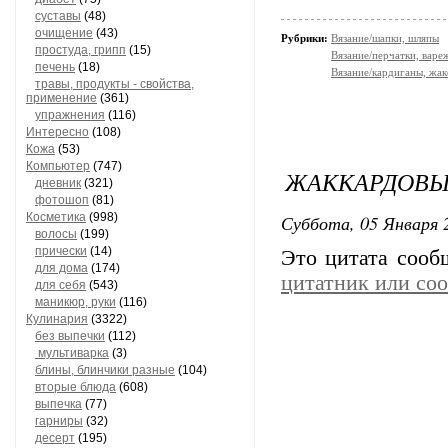
суставы
(48)
очищение
(43)
Рубрики:
Вязание/шапки, шляпы
простуда, грипп
(15)
Вязание/перчатки, варе
печень
(18)
Вязание/кардиганы, жа
травы, продукты - свойства,
применение
(361)
упражнения
(116)
Интересно
(108)
Кожа
(53)
Компьютер
(747)
ЖАККАРДОВЫ
дневник
(321)
фотошоп
(81)
Косметика
(998)
Суббота, 05 Января 2
волосы
(199)
прически
(14)
Это цитата соо
для дома
(174)
цитатник или со
для себя
(543)
маникюр, руки
(116)
Кулинария
(3322)
без выпечки
(112)
мультиварка
(3)
блины, блинчики разные
(104)
вторые блюда
(608)
выпечка
(77)
гарниры
(32)
десерт
(195)