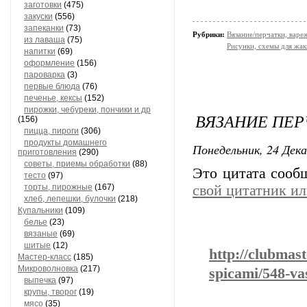
заготовки
(475)
закуски
(556)
запеканки
(73)
Рубрики:
Вязание/перчатки, варе
из лаваша
(75)
Рисунки, схемы для жак
напитки
(69)
оформление
(156)
пароварка
(3)
первые блюда
(76)
печенье, кексы
(152)
пирожки, чебуреки, пончики и др
ВЯЗАНИЕ ПЕ
(156)
пицца, пироги
(306)
продукты домашнего
Понедельник, 24 Дека
приготовления
(290)
советы, приемы обработки
(88)
Это цитата соо
тесто
(97)
торты, пирожные
(167)
свой цитатник и
хлеб, лепешки, булочки
(218)
Купальники
(109)
белье
(23)
вязаные
(69)
шитые
(12)
http://clubmas
Мастер-класс
(185)
Микроволновка
(217)
spicami/548-va
выпечка
(97)
крупы, творог
(19)
мясо
(35)