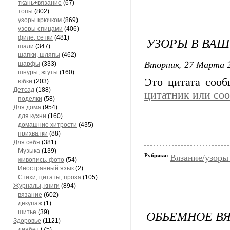
ткань+вязание
(67)
топы
(802)
узоры крючком
(869)
узоры спицами
(406)
филе, сетки
(481)
УЗОРЫ В ВА
шали
(347)
шапки, шляпы
(462)
Вторник, 27 Марта 2
шарфы
(333)
шнуры, жгуты
(160)
Это цитата соо
юбки
(203)
Детсад
(188)
цитатник или со
поделки
(58)
Для дома
(954)
для кухни
(160)
домашние хитрости
(435)
прихватки
(88)
Для себя
(381)
Музыка
(139)
Рубрики:
Вязание/узоры
живопись, фото
(54)
Иностранный язык
(2)
Стихи, цитаты, проза
(105)
Журналы, книги
(894)
вязание
(602)
декупаж
(1)
ОБЬЕМНОЕ В
шитье
(39)
Здоровье
(1121)
диабет
(75)