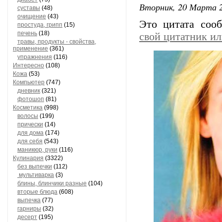
Вторник, 20 Марта 2
суставы
(48)
очищение
(43)
Это цитата со
простуда, грипп
(15)
печень
(18)
свой цитатник и
травы, продукты - свойства,
применение
(361)
упражнения
(116)
Интересно
(108)
Кожа
(53)
Компьютер
(747)
дневник
(321)
фотошоп
(81)
Косметика
(998)
волосы
(199)
прически
(14)
для дома
(174)
для себя
(543)
маникюр, руки
(116)
Кулинария
(3322)
без выпечки
(112)
мультиварка
(3)
блины, блинчики разные
(104)
вторые блюда
(608)
выпечка
(77)
гарниры
(32)
десерт
(195)