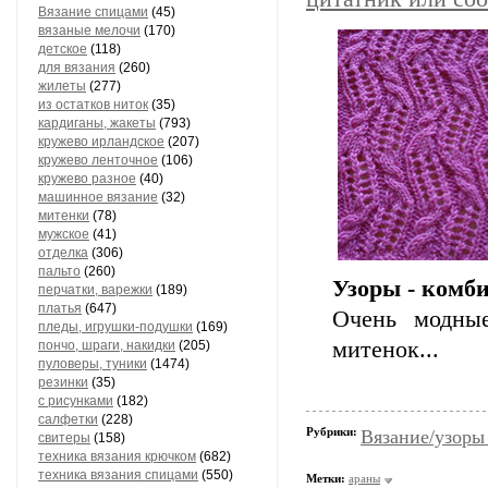
Вязание спицами
(45)
вязаные мелочи
(170)
детское
(118)
для вязания
(260)
жилеты
(277)
из остатков ниток
(35)
кардиганы, жакеты
(793)
кружево ирландское
(207)
кружево ленточное
(106)
кружево разное
(40)
машинное вязание
(32)
митенки
(78)
мужское
(41)
отделка
(306)
пальто
(260)
Узоры - комб
перчатки, варежки
(189)
платья
(647)
Очень модные
пледы, игрушки-подушки
(169)
митенок...
пончо, шраги, накидки
(205)
пуловеры, туники
(1474)
резинки
(35)
с рисунками
(182)
салфетки
(228)
Рубрики:
Вязание/узоры
свитеры
(158)
техника вязания крючком
(682)
техника вязания спицами
(550)
Метки:
араны