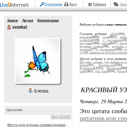
Регистрация
Вход
Рейтинги
Авос
Записи
Друзья
Комментарии
Выбрана рубрика
узоры спицами
evanika2
Соседние рубрики:
юбки
(203)
крючком
(869),
топы
(802),
ткан
салфетки
(228),
с рисунками
(1
подушки
(169),
платья
(647),
перч
кружево разное
(40),
кружево л
жилеты
(277),
для вязания
(260),
де
т.д.
(5),
вязание на приспособлени
Другие рубрики в этом дневник
Рисунки, схемы для жаккарда и
Пояса
(45),
Полезности
(320),
Кулинария
(3322),
Косметика
(99
себя
(381),
Для дома
(954),
Детсад
КРАСИВЫЙ У
В друзья
Четверг, 29 Марта 2
Это цитата соо
Цитатник
-
Все (23329)
цитатник или со
Место для отдыха своими руками
-