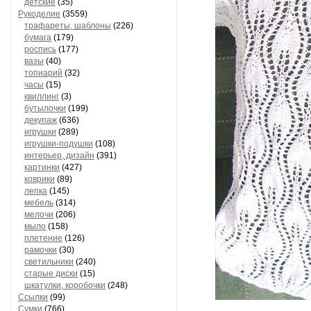
детские
(35)
Рукоделие
(3559)
трафареты, шаблоны
(226)
бумага
(179)
роспись
(177)
вазы
(40)
топиарий
(32)
часы
(15)
квиллинг
(3)
бутылочки
(199)
декупаж
(636)
игрушки
(289)
игрушки-подушки
(108)
интерьер, дизайн
(391)
картинки
(427)
коврики
(89)
лепка
(145)
мебель
(314)
мелочи
(206)
мыло
(158)
плетение
(126)
рамочки
(30)
светильники
(240)
старые диски
(15)
шкатулки, коробочки
(248)
Ссылки
(99)
Сумки
(766)