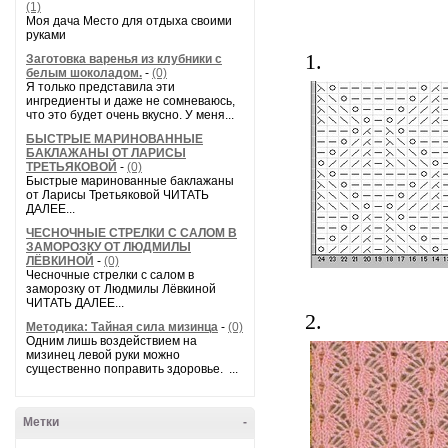
(1)
Моя дача Место для отдыха своими
руками
1.
Заготовка варенья из клубники с
белым шоколадом.
-
(0)
Я только представила эти
ингредиенты и даже не сомневаюсь,
что это будет очень вкусно. У меня...
БЫСТРЫЕ МАРИНОВАННЫЕ
БАКЛАЖАНЫ ОТ ЛАРИСЫ
ТРЕТЬЯКОВОЙ
-
(0)
Быстрые маринованные баклажаны
от Ларисы Третьяковой ЧИТАТЬ
ДАЛЕЕ...
ЧЕСНОЧНЫЕ СТРЕЛКИ С САЛОМ В
ЗАМОРОЗКУ ОТ ЛЮДМИЛЫ
ЛЁВКИНОЙ
-
(0)
Чесночные стрелки с салом в
заморозку от Людмилы Лёвкиной
ЧИТАТЬ ДАЛЕЕ...
2.
Методика: Тайная сила мизинца
-
(0)
Одним лишь воздействием на
мизинец левой руки можно
существенно поправить здоровье. ...
Метки
-