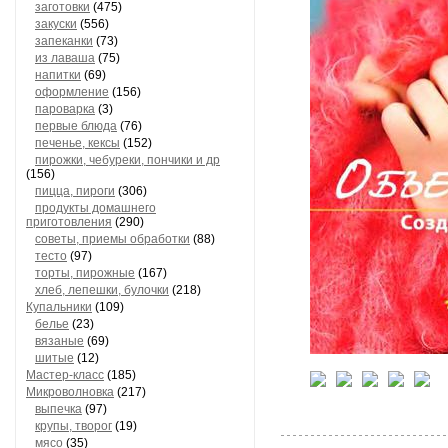
заготовки
(475)
закуски
(556)
запеканки
(73)
из лаваша
(75)
напитки
(69)
оформление
(156)
пароварка
(3)
первые блюда
(76)
печенье, кексы
(152)
пирожки, чебуреки, пончики и др
(156)
пицца, пироги
(306)
продукты домашнего
приготовления
(290)
советы, приемы обработки
(88)
тесто
(97)
торты, пирожные
(167)
хлеб, лепешки, булочки
(218)
Купальники
(109)
белье
(23)
вязаные
(69)
шитые
(12)
Мастер-класс
(185)
Микроволновка
(217)
выпечка
(97)
крупы, творог
(19)
мясо
(35)