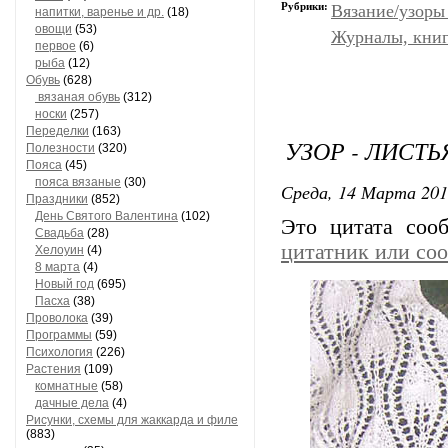
Рубрики:
Вязание/узоры
напитки, варенье и др.
(18)
овощи
(53)
Журналы, книг
первое
(6)
рыба
(12)
Обувь
(628)
вязаная обувь
(312)
носки
(257)
Переделки
(163)
УЗОР - ЛИСТЬ
Полезности
(320)
Пояса
(45)
пояса вязаные
(30)
Среда, 14 Марта 201
Праздники
(852)
День Святого Валентина
(102)
Это цитата со
Свадьба
(28)
цитатник или со
Хелоуин
(4)
8 марта
(4)
Новый год
(695)
Пасха
(38)
Проволока
(39)
Программы
(59)
Психология
(226)
Растения
(109)
комнатные
(58)
дачные дела
(4)
Рисунки, схемы для жаккарда и филе
(883)