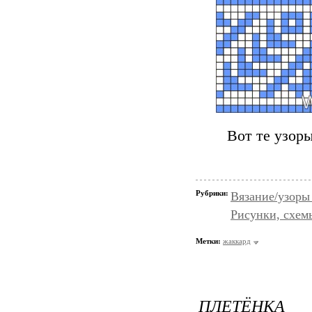
Вот те узоры
Рубрики:
Вязание/узоры
Рисунки, схем
Метки:
жаккард
ПЛЕТЁНКА