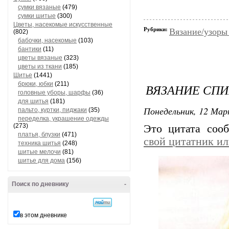
сумки вязаные
(479)
сумки шитые
(300)
Цветы, насекомые искусственные
Рубрики:
Вязание/узоры
(802)
бабочки, насекомые
(103)
бантики
(11)
цветы вязаные
(323)
цветы из ткани
(185)
Шитье
(1441)
брюки, юбки
(211)
ВЯЗАНИЕ СП
головные уборы, шарфы
(36)
для шитья
(181)
Понедельник, 12 Мар
пальто, куртки, пиджаки
(35)
переделка, украшение одежды
(273)
Это цитата со
платья, блузки
(471)
свой цитатник и
техника шитья
(248)
шитые мелочи
(81)
шитье для дома
(156)
Поиск по дневнику
-
в этом дневнике