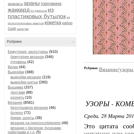
араны
горловина
ананасы
жаккард
из
из джинсов
пластиковых бутылок
из
кокетка
набор
полиэтиленовых пакетов
сыр
шапочки
Рубрики
-
Бижутерия, аксессуары
(910)
бижутерия вязаная
(346)
пуговицы
(42)
Вилка
(44)
Рубрики:
Вязание/узоры
Выкройки
(388)
выкройки вязание
(119)
выкройки шитье
(260)
Вышивка
(337)
лентами
(88)
изонить
(10)
УЗОРЫ - КОМ
Вязание
(8581)
безотрывное вязание
(46)
болеро
(72)
Среда, 28 Марта 201
брюки, шорты
(38)
вязание на приспособлениях
(48)
Это цитата со
вязание с бисером, бусинами,
пайетками и т.д.
(5)
цитатник или со