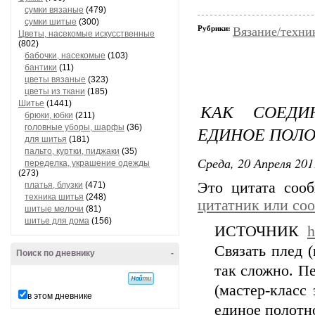
сумки вязаные
(479)
сумки шитые
(300)
Рубрики:
Вязание/техни
Цветы, насекомые искусственные
(802)
бабочки, насекомые
(103)
бантики
(11)
цветы вязаные
(323)
цветы из ткани
(185)
Шитье
(1441)
КАК СОЕДИ
брюки, юбки
(211)
головные уборы, шарфы
(36)
ЕДИНОЕ ПОЛ
для шитья
(181)
пальто, куртки, пиджаки
(35)
Среда, 20 Апреля 201
переделка, украшение одежды
(273)
Это цитата со
платья, блузки
(471)
техника шитья
(248)
цитатник или со
шитые мелочи
(81)
шитье для дома
(156)
ИСТОЧНИК
h
Связать плед (
Поиск по дневнику
-
так сложно. П
(мастер-класс 
в этом дневнике
единое полотно