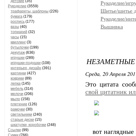
детские
(35)
Рукоделие/иг
Рукоделие
(3559)
Шитье/шитье д
трафареты, шаблоны
(226)
бумага
(179)
Рукоделие/инт
роспись
(177)
Вышивка
вазы
(40)
топиарий
(32)
часы
(15)
квиллинг
(3)
бутылочки
(199)
декупаж
(636)
игрушки
(289)
НЕЗАМЕТНЫЕ
игрушки-подушки
(108)
интерьер, дизайн
(391)
Среда, 20 Апреля 201
картинки
(427)
коврики
(89)
Это цитата соо
лепка
(145)
мебель
(314)
свой цитатник и
мелочи
(206)
мыло
(158)
плетение
(126)
рамочки
(30)
светильники
(240)
старые диски
(15)
шкатулки, коробочки
(248)
Ссылки
(99)
вот наглядные 
Сумки
(766)