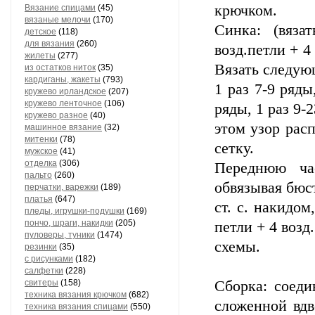
крючком.
Вязание спицами
(45)
вязаные мелочи
(170)
Синка: (вяза
детское
(118)
для вязания
(260)
возд.петли + 4
жилеты
(277)
Вязать следую
из остатков ниток
(35)
кардиганы, жакеты
(793)
1 раз 7-9 ряды
кружево ирландское
(207)
кружево ленточное
(106)
ряды, 1 раз 9-
кружево разное
(40)
этом узор рас
машинное вязание
(32)
митенки
(78)
сетку.
мужское
(41)
отделка
(306)
Переднюю ча
пальто
(260)
обвязывая бюст
перчатки, варежки
(189)
платья
(647)
ст. с. накидом
пледы, игрушки-подушки
(169)
пончо, шраги, накидки
(205)
петли + 4 возд.
пуловеры, туники
(1474)
схемы.
резинки
(35)
с рисунками
(182)
салфетки
(228)
свитеры
(158)
Сборка: соеди
техника вязания крючком
(682)
сложенной вдв
техника вязания спицами
(550)