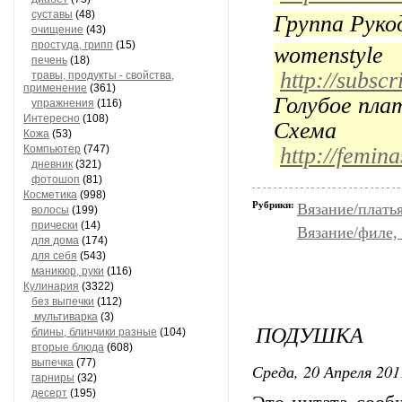
суставы
(48)
Группа Рук
очищение
(43)
простуда, грипп
(15)
womenstyle
печень
(18)
http://subsc
травы, продукты - свойства,
применение
(361)
Голубое пла
упражнения
(116)
Интересно
(108)
Схем
Кожа
(53)
Компьютер
(747)
http://femin
дневник
(321)
фотошоп
(81)
Косметика
(998)
Рубрики:
Вязание/плать
волосы
(199)
прически
(14)
Вязание/филе,
для дома
(174)
для себя
(543)
маникюр, руки
(116)
Кулинария
(3322)
без выпечки
(112)
мультиварка
(3)
ПОДУШКА
блины, блинчики разные
(104)
вторые блюда
(608)
выпечка
(77)
Среда, 20 Апреля 201
гарниры
(32)
десерт
(195)