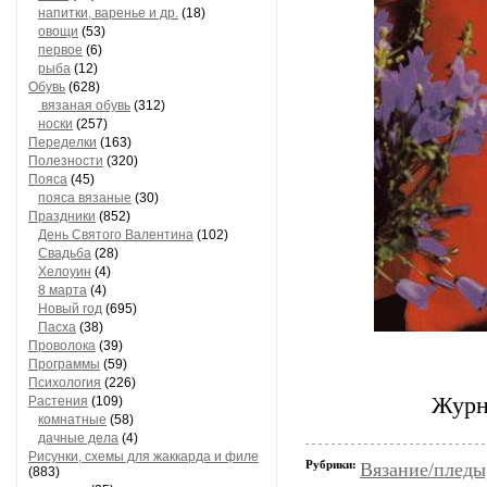
напитки, варенье и др.
(18)
овощи
(53)
первое
(6)
рыба
(12)
Обувь
(628)
вязаная обувь
(312)
носки
(257)
Переделки
(163)
Полезности
(320)
Пояса
(45)
пояса вязаные
(30)
Праздники
(852)
День Святого Валентина
(102)
Свадьба
(28)
Хелоуин
(4)
8 марта
(4)
Новый год
(695)
Пасха
(38)
Проволока
(39)
Программы
(59)
Психология
(226)
Журна
Растения
(109)
комнатные
(58)
дачные дела
(4)
Рисунки, схемы для жаккарда и филе
Рубрики:
Вязание/пледы
(883)