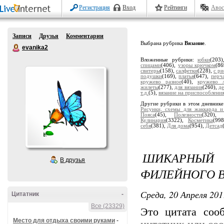
Регистрация
Вход
Рейтинги
Авос
Записи
Друзья
Комментарии
Выбрана рубрика
Вязание
.
evanika2
Вложенные рубрики:
юбки
(203
спицами
(406),
узоры крючком
(8
свитеры
(158),
салфетки
(228),
с р
подушки
(169),
платья
(647),
перч
кружево разное
(40),
кружево л
жилеты
(277),
для вязания
(260),
де
т.д.
(5),
вязание на приспособлени
Другие рубрики в этом дневник
Рисунки, схемы для жаккарда и
Пояса
(45),
Полезности
(320),
Кулинария
(3322),
Косметика
(99
себя
(381),
Для дома
(954),
Детсад
ШИКАРНЫЙ
В друзья
ФИЛЕЙНОГО 
Среда, 20 Апреля 201
Цитатник
-
Все (23329)
Это цитата со
Место для отдыха своими руками
-