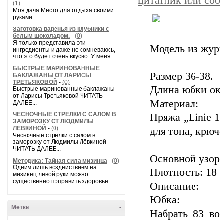
цитатник или со
(1)
Моя дача Место для отдыха своими
руками
Заготовка варенья из клубники с
белым шоколадом.
-
(0)
Я только представила эти
Модель из жур
ингредиенты и даже не сомневаюсь,
что это будет очень вкусно. У меня...
БЫСТРЫЕ МАРИНОВАННЫЕ
Размер 36-38.
БАКЛАЖАНЫ ОТ ЛАРИСЫ
ТРЕТЬЯКОВОЙ
-
(0)
Длина юбки ок.
Быстрые маринованные баклажаны
от Ларисы Третьяковой ЧИТАТЬ
Материал:
ДАЛЕЕ...
ЧЕСНОЧНЫЕ СТРЕЛКИ С САЛОМ В
Пряжа „Linie 1
ЗАМОРОЗКУ ОТ ЛЮДМИЛЫ
ЛЁВКИНОЙ
-
(0)
для топа, крюч
Чесночные стрелки с салом в
заморозку от Людмилы Лёвкиной
ЧИТАТЬ ДАЛЕЕ...
Основной узор:
Методика: Тайная сила мизинца
-
(0)
Одним лишь воздействием на
Плотность: 18 
мизинец левой руки можно
существенно поправить здоровье. ...
Описание:
Юбка:
Метки
-
Набрать 83 во