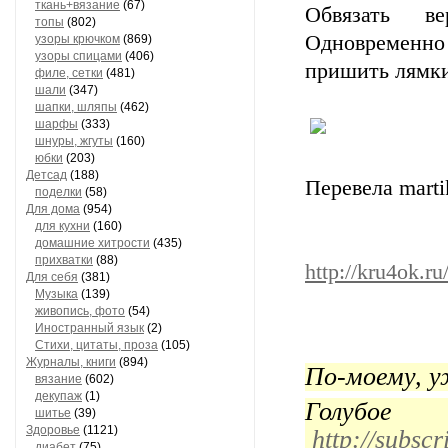
ткань+вязание
(67)
Обвязать в
топы
(802)
Одновременно
узоры крючком
(869)
узоры спицами
(406)
пришить лямки
филе, сетки
(481)
шали
(347)
шапки, шляпы
(462)
шарфы
(333)
шнуры, жгуты
(160)
юбки
(203)
Детсад
(188)
Перевела marti
поделки
(58)
Для дома
(954)
для кухни
(160)
домашние хитрости
(435)
прихватки
(88)
http://kru4ok.r
Для себя
(381)
Музыка
(139)
живопись, фото
(54)
Иностранный язык
(2)
Стихи, цитаты, проза
(105)
Журналы, книги
(894)
По-моему, уж
вязание
(602)
декупаж
(1)
Гол
шитье
(39)
Здоровье
(1121)
http://subsc
диабет
(75)