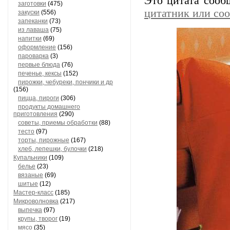
Это цитата соо
заготовки
(475)
цитатник или со
закуски
(556)
запеканки
(73)
из лаваша
(75)
напитки
(69)
оформление
(156)
пароварка
(3)
первые блюда
(76)
печенье, кексы
(152)
пирожки, чебуреки, пончики и др
(156)
пицца, пироги
(306)
продукты домашнего
приготовления
(290)
советы, приемы обработки
(88)
тесто
(97)
торты, пирожные
(167)
хлеб, лепешки, булочки
(218)
Купальники
(109)
белье
(23)
вязаные
(69)
шитые
(12)
Мастер-класс
(185)
Микроволновка
(217)
выпечка
(97)
крупы, творог
(19)
мясо
(35)