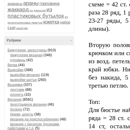
араны
горловина
схеме = 42 ст.
ананасы
жаккард
из
из джинсов
раза 28 ряд, 1 
пластиковых бутылок
из
23-27 ряды, 5
кокетка
набор
полиэтиленовых пакетов
сыр
длины).
шапочки
Рубрики
-
Вторую полов
Бижутерия, аксессуары
(910)
крючком или с
бижутерия вязаная
(346)
из возд. петел
пуговицы
(42)
Вилка
(44)
край юбки. Ни
Выкройки
(388)
выкройки вязание
(119)
без накида, 5
выкройки шитье
(260)
третью петлю. 
Вышивка
(337)
лентами
(88)
изонить
(10)
Вязание
(8581)
Топ:
безотрывное вязание
(46)
Для бюстье наб
болеро
(72)
брюки, шорты
(38)
ряда = 28 ст.
вязание на приспособлениях
(48)
вязание с бисером, бусинами,
14 ст, остал
пайетками и т.д.
(5)