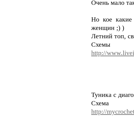
Очень мало та
Но кое какие 
женщин ;) )
Летний топ, с
Схем
http://www.live
Туника с диаг
Схема 
http://mycroche