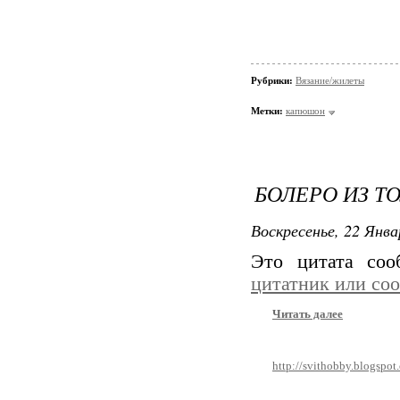
Рубрики:
Вязание/жилеты
Метки:
капюшон
БОЛЕРО ИЗ Т
Воскресенье, 22 Янва
Это цитата со
цитатник или со
Читать далее
http://svithobby.blogspo