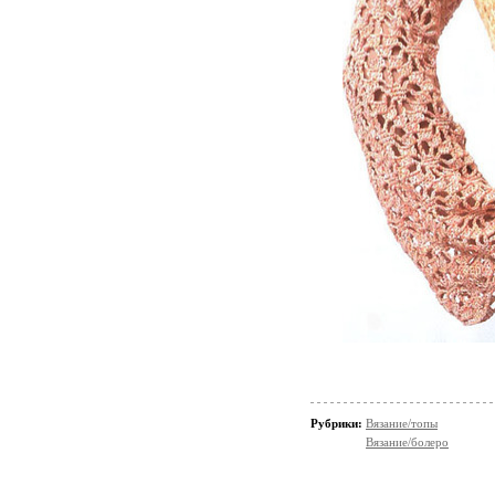
Рубрики:
Вязание/топы
Вязание/болеро