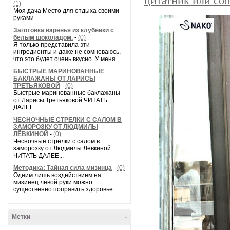
цитатник или со
(1)
Моя дача Место для отдыха своими
руками
Заготовка варенья из клубники с
белым шоколадом.
-
(0)
Я только представила эти
ингредиенты и даже не сомневаюсь,
что это будет очень вкусно. У меня...
БЫСТРЫЕ МАРИНОВАННЫЕ
БАКЛАЖАНЫ ОТ ЛАРИСЫ
ТРЕТЬЯКОВОЙ
-
(0)
Быстрые маринованные баклажаны
от Ларисы Третьяковой ЧИТАТЬ
ДАЛЕЕ...
ЧЕСНОЧНЫЕ СТРЕЛКИ С САЛОМ В
ЗАМОРОЗКУ ОТ ЛЮДМИЛЫ
ЛЁВКИНОЙ
-
(0)
Чесночные стрелки с салом в
заморозку от Людмилы Лёвкиной
ЧИТАТЬ ДАЛЕЕ...
Методика: Тайная сила мизинца
-
(0)
Одним лишь воздействием на
мизинец левой руки можно
существенно поправить здоровье. ...
Метки
-