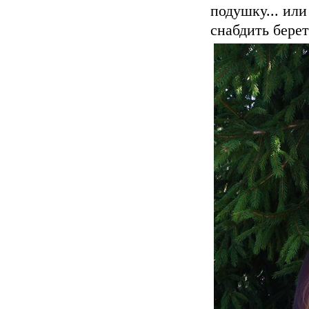
подушку... ил
снабдить бере