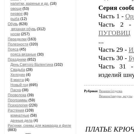
напитки, варенье и др.
(18)
Серия сооб
овощи
(53)
первое
(6)
Часть 1 -
Ор
рыба
(12)
Часть 2 
Обувь
(628)
вязаная обувь
(312)
ПУГОВИЦ
носки
(257)
Переделки
(163)
...
Полезности
(320)
Часть 29 -
И
Пояса
(45)
пояса вязаные
(30)
Часть 30 -
Б
Праздники
(852)
День Святого Валентина
(102)
Часть 31 
Свадьба
(28)
изделий шн
Хелоуин
(4)
8 марта
(4)
Новый год
(695)
Пасха
(38)
Рубрики:
Вязание/отделка
Проволока
(39)
Вязание/шнуры, жгуты
Программы
(59)
Психология
(226)
Растения
(109)
комнатные
(58)
дачные дела
(4)
Рисунки, схемы для жаккарда и филе
ПЛАТЬЕ КРЮ
(883)