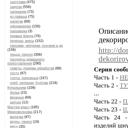
заготовки
(475)
закуски
(556)
запеканки
(73)
из лаваша
(75)
напитки
(69)
оформление
(156)
Описан
пароварка
(3)
первые блюда
(76)
декориро
печенье, кексы
(152)
пирожки, чебуреки, пончики и др
http://d
(156)
пицца, пироги
(306)
dekorirov
продукты домашнего
приготовления
(290)
Серия сооб
советы, приемы обработки
(88)
тесто
(97)
Часть 1 -
НЕ
торты, пирожные
(167)
хлеб, лепешки, булочки
(218)
Часть 2 -
ТУ
Купальники
(109)
...
белье
(23)
вязаные
(69)
Часть 22 -
П
шитые
(12)
Мастер-класс
(185)
Часть 23 -
Ш
Микроволновка
(217)
Часть 24 
выпечка
(97)
крупы, творог
(19)
изделий шн
мясо
(35)