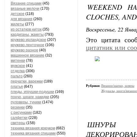
Вязание спицами
(45)
WEEKEND HAT
вязаные мелочи
(170)
детское
(118)
CLOCHES, AND
для вязания
(260)
жилеты
(277)
Воскресенье, 22 Янва
из остатков ниток
(35)
кардиганы, жакеты
(793)
Это цитата со
кружево ирландское
(207)
кружево ленточное
(106)
цитатник или со
кружево разное
(40)
машинное вязание
(32)
митенки
(78)
мужское
(41)
отделка
(306)
пальто
(260)
перчатки, варежки
(189)
Рубрики:
Вязание/шапки, шляпы
платья
(647)
Журналы, книги/вязание
пледы, игрушки-подушки
(169)
пончо, шраги, накидки
(205)
пуловеры, туники
(1474)
резинки
(35)
с рисунками
(182)
салфетки
(228)
ШНУРЫ 
свитеры
(158)
техника вязания крючком
(682)
ДЕКОРИРОВА
техника вязания спицами
(550)