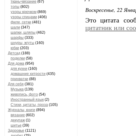
ткань+вязание
(67)
топы
(802)
Воскресенье, 22 Янва
узоры крючком
(869)
узоры спицами
(406)
Это цитата со
филе, сетки
(481)
цитатник или со
шали
(347)
шапки, шляпы
(462)
шарфы
(333)
шнуры, жгуты
(160)
юбки
(203)
Детсад
(188)
поделки
(58)
Для дома
(954)
для кухни
(160)
домашние хитрости
(435)
прихватки
(88)
Для себя
(381)
Музыка
(139)
живопись, фото
(54)
Иностранный язык
(2)
Стихи, цитаты, проза
(105)
Журналы, книги
(894)
вязание
(602)
декупаж
(1)
шитье
(39)
Здоровье
(1121)
диабет
(75)