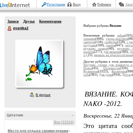
Регистрация
Вход
Рейтинги
Авос
Записи
Друзья
Комментарии
Выбрана рубрика
Вязание
.
evanika2
Вложенные рубрики:
юбки
(203
спицами
(406),
узоры крючком
(8
свитеры
(158),
салфетки
(228),
с р
подушки
(169),
платья
(647),
перч
кружево разное
(40),
кружево л
жилеты
(277),
для вязания
(260),
де
т.д.
(5),
вязание на приспособлени
Другие рубрики в этом дневник
Рисунки, схемы для жаккарда и
Пояса
(45),
Полезности
(320),
Кулинария
(3322),
Косметика
(99
себя
(381),
Для дома
(954),
Детсад
ВЯЗАНИЕ. КО
В друзья
NAKO -2012.
Воскресенье, 22 Янва
Цитатник
-
Все (23329)
Это цитата со
Место для отдыха своими руками
-