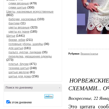
сумки вязаные
(479)
сумки шитые
(300)
Цветы, насекомые искусственные
(802)
бабочки, насекомые
(103)
бантики
(11)
цветы вязаные
(323)
цветы из ткани
(185)
Шитье
(1441)
брюки, юбки
(211)
головные уборы, шарфы
(36)
для шитья
(181)
пальто, куртки, пиджаки
(35)
Рубрики:
Вязание/платья
переделка, украшение одежды
(273)
платья, блузки
(471)
техника шитья
(248)
шитые мелочи
(81)
шитье для дома
(156)
НОРВЕЖСКИ
СХЕМАМИ... О
Поиск по дневнику
-
Воскресенье, 22 Янва
в этом дневнике
Это цитата соо