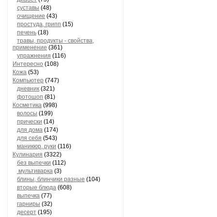
суставы
(48)
очищение
(43)
простуда, грипп
(15)
печень
(18)
травы, продукты - свойства,
применение
(361)
упражнения
(116)
Интересно
(108)
Кожа
(53)
Компьютер
(747)
дневник
(321)
фотошоп
(81)
Косметика
(998)
волосы
(199)
прически
(14)
для дома
(174)
для себя
(543)
маникюр, руки
(116)
Кулинария
(3322)
без выпечки
(112)
мультиварка
(3)
блины, блинчики разные
(104)
вторые блюда
(608)
выпечка
(77)
гарниры
(32)
десерт
(195)