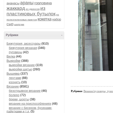
араны
горловина
ананасы
жаккард
из
из джинсов
пластиковых бутылок
из
кокетка
набор
полиэтиленовых пакетов
сыр
шапочки
Рубрики
-
Бижутерия, аксессуары
(910)
бижутерия вязаная
(346)
пуговицы
(42)
Вилка
(44)
Выкройки
(388)
выкройки вязание
(119)
выкройки шитье
(260)
Вышивка
(337)
лентами
(88)
изонить
(10)
Вязание
(8581)
безотрывное вязание
(46)
Рубрики:
Вязание/пуловеры, туни
болеро
(72)
брюки, шорты
(38)
вязание на приспособлениях
(48)
вязание с бисером, бусинами,
пайетками и т.д.
(5)