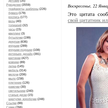
детские
(35)
Воскресенье, 22 Янва
Рукоделие
(3559)
трафареты, шаблоны
(226)
бумага
(179)
Это цитата со
роспись
(177)
свой цитатник и
вазы
(40)
топиарий
(32)
часы
(15)
квиллинг
(3)
бутылочки
(199)
декупаж
(636)
игрушки
(289)
игрушки-подушки
(108)
интерьер, дизайн
(391)
картинки
(427)
коврики
(89)
лепка
(145)
мебель
(314)
мелочи
(206)
мыло
(158)
плетение
(126)
рамочки
(30)
светильники
(240)
старые диски
(15)
шкатулки, коробочки
(248)
Ссылки
(99)
Сумки
(766)