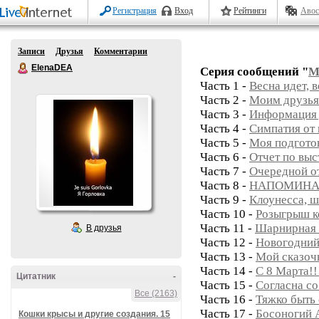
Регистрация
Вход
Рейтинги
Авос
Записи
Друзья
Комментарии
ElenaDEA
Серия сообщений "
М
Часть 1 -
Весна идет, в
Часть 2 -
Моим друзья
Часть 3 -
Информация 
Часть 4 -
Симпатия от 
Часть 5 -
Моя подготов
Часть 6 -
Отчет по выс
Часть 7 -
Очередной от
Часть 8 -
НАПОМИНАН
Часть 9 -
Клоунесса, ш
Часть 10 -
Розыгрыш к
Часть 11 -
Шарнирная 
В друзья
Часть 12 -
Новогодний
Часть 13 -
Мой сказоч
Часть 14 -
С 8 Марта!!
Цитатник
-
Часть 15 -
Согласна со 
Все (2163)
Часть 16 -
Тяжко быть 
Часть 17 -
Босоногий А
Кошки крысы и другие создания. 15