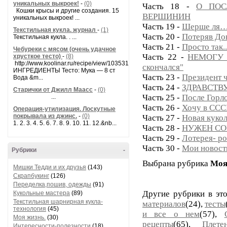
уникальных выкроек!
-
(0)
Часть 18 -
О ПОС
Кошки крысы и другие создания. 15
ВЕРШИНИН
уникальных выкроек! ...
Часть 19 -
Шерше ля…
Текстильная кукла. журнал
-
(1)
Часть 20 -
Потеряв До
Текстильная кукла. . ...
Часть 21 -
Просто так..
Чебуреки с мясом (очень удачное
Часть 22 -
НЕМОГУ М
хрусткое тесто)
-
(8)
http://www.koolinar.ru/recipe/view/103531
скончался"
ИНГРЕДИЕНТЫ Тесто: Мука — 8 ст
Часть 23 -
Президент 
Вода &m...
Часть 24 -
ЗДРАВСТВУ
Старички от Джилл Маасс
-
(0)
Часть 25 -
После Горлов
...
Часть 26 -
Хочу в ССС
Операция-утилизация. Лоскутные
покрывала из джинс.
-
(0)
Часть 27 -
Новая кукол
1. 2. 3. 4. 5. 6. 7. 8. 9. 10. 11. 12.&nb...
Часть 28 -
НУЖЕН СО
Часть 29 -
Лотерея- р
Часть 30 -
Мои новости
Рубрики
-
Выбрана рубрика
Моя
Мишки Тедди и их друзья
(143)
Скрапбукинг
(126)
Переделка,пошив, одежды
(91)
Другие рубрики в эт
Кукольные мастера
(89)
Текстильная шарнирная кукла-
материалов
(24),
тесты
технология
(45)
и все о нем
(57),
Моя жизнь.
(30)
рецепты
(65),
Плет
Интересности-полезности
(18)