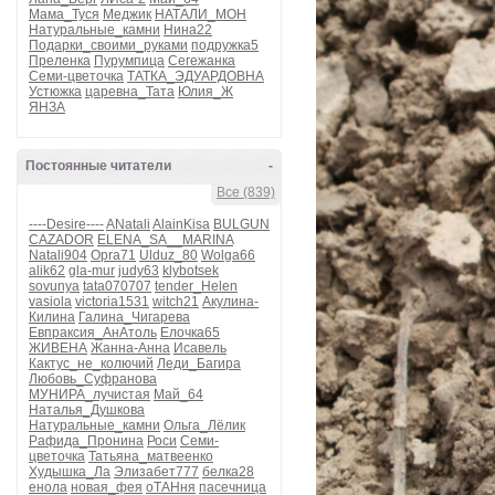
Мама_Туся
Меджик
НАТАЛИ_МОН
Натуральные_камни
Нина22
Подарки_своими_руками
подружка5
Преленка
Пурумпица
Сегежанка
Семи-цветочка
ТАТКА_ЭДУАРДОВНА
Устюжка
царевна_Тата
Юлия_Ж
ЯНЗА
Постоянные читатели
-
Все (839)
----Desire----
ANatali
AlainKisa
BULGUN
CAZADOR
ELENA_SA__MARINA
Natali904
Opra71
Ulduz_80
Wolga66
alik62
gla-mur
judy63
klybotsek
sovunya
tata070707
tender_Helen
vasiola
victoria1531
witch21
Акулина-
Килина
Галина_Чигарева
Евпраксия_АнАтоль
Елочка65
ЖИВЕНА
Жанна-Анна
Исавель
Кактус_не_колючий
Леди_Багира
Любовь_Суфранова
МУНИРА_лучистая
Май_64
Наталья_Душкова
Натуральные_камни
Ольга_Лёлик
Рафида_Пронина
Роси
Семи-
цветочка
Татьяна_матвеенко
Худышка_Ла
Элизабет777
белка28
енола
новая_фея
оТАНня
пасечница