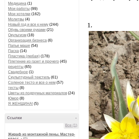
Медицина
(1)
Мои работы
(99)
Мои хотелки
(162)
Молитвы
(4)
1.
Новый год и все к нему
(244)
Обувь своими руками
(21)
Окультизм
(18)
Организация бизнеса
(6)
Папье маше
(54)
Пасха
(14)
Пластика (любая)
(178)
Плетение из газет и прочего
(45)
рецепты
(65)
Свадебное
(1)
Скульптурный текстиль
(61)
Соленое тесто и все о нем
(57)
тесты
(8)
Цветы из подручных материалов
(24)
Юмор
(8)
Я ЖЕНЩИНА!
(5)
Ссылки
-
Все (1)
Жираф из монтажной пены. Мастер-
класс.
-
(0)