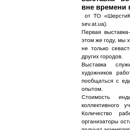
вне времени 
от ТО «ШерстиКло
sev.at.ua).
Первая выставка
этом же году, мы 
не только севас
других городов.
Выставка служ
художников рабо
пообщаться с ед
опытом.
Стоимость инд
коллективного у
Количество ра
организаторы ост
получат экземпля