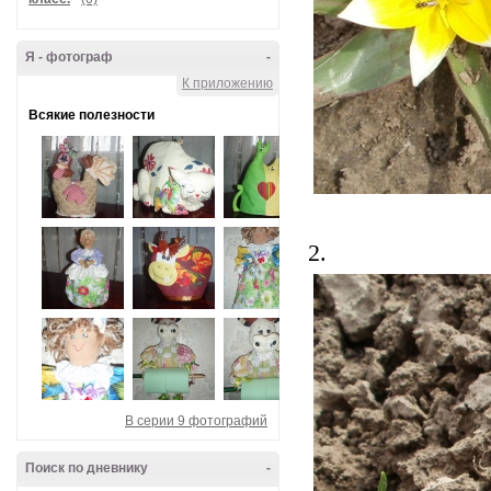
Я - фотограф
-
К приложению
Всякие полезности
2.
В серии 9 фотографий
Поиск по дневнику
-