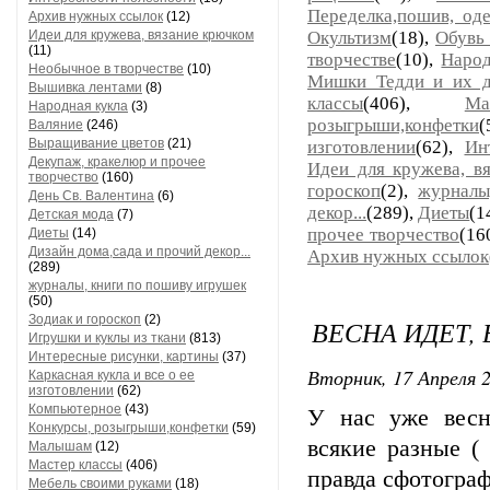
Переделка,пошив, од
Архив нужных ссылок
(12)
Идеи для кружева, вязание крючком
Окультизм
(18),
Обувь
(11)
творчестве
(10),
Народ
Необычное в творчестве
(10)
Мишки Тедди и их д
Вышивка лентами
(8)
классы
(406),
Ма
Народная кукла
(3)
розыгрыши,конфетки
Валяние
(246)
Выращивание цветов
(21)
изготовлении
(62),
Ин
Декупаж, кракелюр и прочее
Идеи для кружева, в
творчество
(160)
гороскоп
(2),
журналы
День Св. Валентина
(6)
декор...
(289),
Диеты
(1
Детская мода
(7)
прочее творчество
(16
Диеты
(14)
Дизайн дома,сада и прочий декор...
Архив нужных ссылок
(289)
журналы, книги по пошиву игрушек
(50)
Зодиак и гороскоп
(2)
ВЕСНА ИДЕТ, 
Игрушки и куклы из ткани
(813)
Интересные рисунки, картины
(37)
Вторник, 17 Апреля 2
Каркасная кукла и все о ее
изготовлении
(62)
Компьютерное
(43)
У нас уже весн
Конкурсы, розыгрыши,конфетки
(59)
всякие разные ( 
Малышам
(12)
Мастер классы
(406)
правда сфотографи
Мебель своими руками
(18)