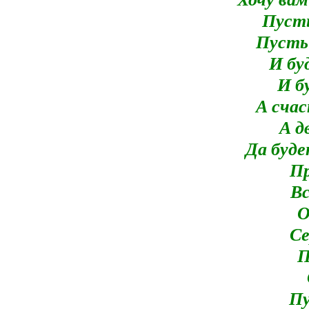
Пусть
Пусть 
И бу
И б
А счас
А д
Да буде
Пр
Вс
О
Се
П
Пу