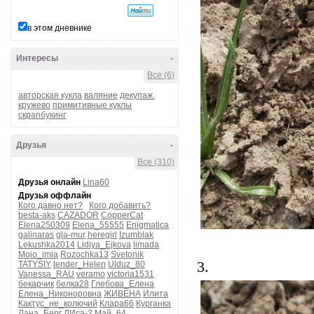
в этом дневнике
Интересы
-
Все (6)
авторская кукла
валяние
декупаж.
кружево
примитивные куклы
скрапбукинг
Друзья
-
Все (310)
Друзья онлайн
Lina60
Друзья оффлайн
Кого давно нет?
Кого добавить?
besta-aks
CAZADOR
CopperCat
Elena250309
Elena_55555
Enigmatica
galinaras
gla-mur
heregirl
Izumblak
Lekushka2014
Lidiya_Ejkova
limada
Moio_imia
Rozochka13
Svetonik
3.
TATYSIY
tender_Helen
Ulduz_80
Vanessa_RAU
veramo
victoria1531
бекарчик
белка28
Глебова_Елена
Елена_Никоноровна
ЖИВЕНА
Илита
Кактус_не_колючий
Клара66
Курганка
Лана_Берг
ЛИса-2
Май_64