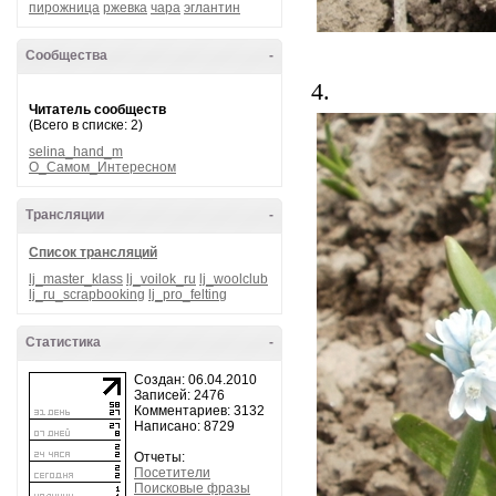
пирожница
ржевка
чара
эглантин
Сообщества
-
4.
Читатель сообществ
(Всего в списке: 2)
selina_hand_m
О_Самом_Интересном
Трансляции
-
Список трансляций
lj_master_klass
lj_voilok_ru
lj_woolclub
lj_ru_scrapbooking
lj_pro_felting
Статистика
-
Создан: 06.04.2010
Записей: 2476
Комментариев: 3132
Написано: 8729
Отчеты:
Посетители
Поисковые фразы