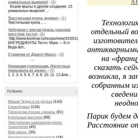
а
уникальных выкроек!
-
(0)
Кошки крысы и другие создания. 15
уникальных выкроек! ...
Текстильная кукла. журнал
-
(1)
Технологи
Текстильная кукла. . ...
отдельный во
Чебуреки с мясом (очень удачное
хрусткое тесто)
-
(8)
изготовител
http://www.koolinar.ru/recipe/view/103531
ИНГРЕДИЕНТЫ Тесто: Мука — 8 ст
антикварными.
Вода &m...
Старички от Джилл Маасс
-
(0)
на «франц
...
сказать сейч
Операция-утилизация. Лоскутные
покрывала из джинс.
-
(0)
возникла, я з
1. 2. 3. 4. 5. 6. 7. 8. 9. 10. 11. 12.&nb...
собранным из
Рубрики
-
сведен
неодно
Мишки Тедди и их друзья
(143)
Скрапбукинг
(126)
Переделка,пошив, одежды
(91)
Парик будем д
Кукольные мастера
(89)
Расстояние от
Текстильная шарнирная кукла-
технология
(45)
Моя жизнь.
(30)
Интересности-полезности
(18)