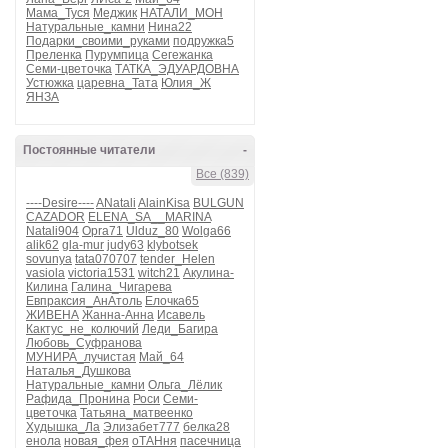
Мама_Туся
Меджик
НАТАЛИ_МОН
Натуральные_камни
Нина22
Подарки_своими_руками
подружка5
Преленка
Пурумпица
Сегежанка
Семи-цветочка
ТАТКА_ЭДУАРДОВНА
Устюжка
царевна_Тата
Юлия_Ж
ЯНЗА
Постоянные читатели
-
Все (839)
----Desire----
ANatali
AlainKisa
BULGUN
CAZADOR
ELENA_SA__MARINA
Natali904
Opra71
Ulduz_80
Wolga66
alik62
gla-mur
judy63
klybotsek
sovunya
tata070707
tender_Helen
vasiola
victoria1531
witch21
Акулина-
Килина
Галина_Чигарева
Евпраксия_АнАтоль
Елочка65
ЖИВЕНА
Жанна-Анна
Исавель
Кактус_не_колючий
Леди_Багира
Любовь_Суфранова
МУНИРА_лучистая
Май_64
Наталья_Душкова
Натуральные_камни
Ольга_Лёлик
Рафида_Пронина
Роси
Семи-
цветочка
Татьяна_матвеенко
Худышка_Ла
Элизабет777
белка28
енола
новая_фея
оТАНня
пасечница