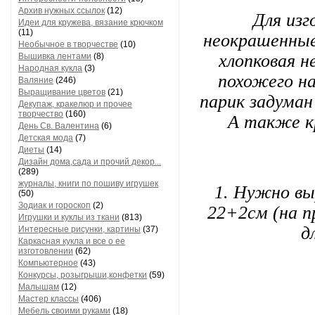
Архив нужных ссылок
(12)
Для изг
Идеи для кружева, вязание крючком
(11)
неокрашенные
Необычное в творчестве
(10)
хлопковая н
Вышивка лентами
(8)
Народная кукла
(3)
похожего на
Валяние
(246)
Выращивание цветов
(21)
парик задуман
Декупаж, кракелюр и прочее
творчество
(160)
А также кр
День Св. Валентина
(6)
Детская мода
(7)
Диеты
(14)
Дизайн дома,сада и прочий декор...
(289)
журналы, книги по пошиву игрушек
1. Нужно вы
(50)
Зодиак и гороскоп
(2)
22+2см (на п
Игрушки и куклы из ткани
(813)
д
Интересные рисунки, картины
(37)
Каркасная кукла и все о ее
изготовлении
(62)
Компьютерное
(43)
Конкурсы, розыгрыши,конфетки
(59)
Малышам
(12)
Мастер классы
(406)
Мебель своими руками
(18)