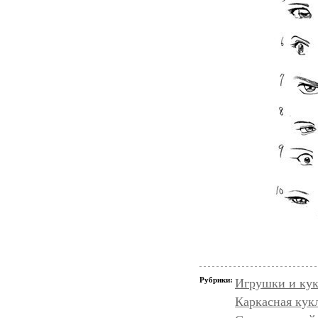
Рубрики:
Игрушки и кук
Каркасная кукл