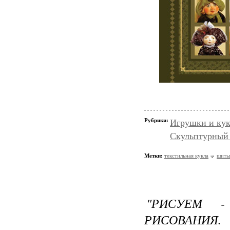
Рубрики:
Игрушки и кук
Скульптурный 
Метки:
текстильная кукла
шиты
"РИСУЕМ 
РИСОВАНИЯ.