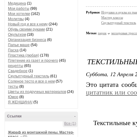
Медицина
(1)
Мои работы
(99)
Рубрики:
Игрушки и куклы из тка
Мои хотелки
(162)
Мастер классы
Молитвы
(4)
Скульптурный текстиль
Новый год и все к нему
(244)
Обувь своими руками
(21)
Метки:
парик
мохеровые тресс
Окультизм
(18)
Организация бизнеса
(6)
Папье маше
(54)
Пасха
(14)
Пластика (любая)
(178)
ТЕКСТИЛЬНЫ
Плетение из газет и прочего
(45)
рецепты
(65)
Свадебное
(1)
Суббота, 12 Апреля 2
Скульптурный текстиль
(61)
Соленое тесто и все о нем
(57)
Это цитата соо
тесты
(8)
цитатник или со
Цветы из подручных материалов
(24)
Юмор
(8)
Я ЖЕНЩИНА!
(5)
Ссылки
-
Текстильные 
Все (1)
Жираф из монтажной пены. Мастер-
класс.
-
(0)