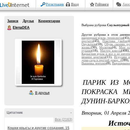
Регистрация
Вход
Рейтинги
Авос
Записи
Друзья
Комментарии
Выбрана рубрика
Скульптурный 
ElenaDEA
Другие рубрики в этом дневн
шарнирная кукла- технология
(45)
прочего
(45),
Пластика (любая)
Окультизм
(18),
Обувь своими ру
жизнь.
(30),
Молитвы
(4),
Мои хо
руками
(18),
Мастер классы
(406)
Каркасная кукла и все о ее изгот
вязание крючком
(11),
Игрушки и
дома,сада и прочий декор...
(289),
Вышивка лентами
(8),
Выращивание
ПАРИК ИЗ М
ПОКРАСКА М
В друзья
ДУНИН-БАРК
Вторник, 01 Апреля 2
Цитатник
-
Все (2163)
Источ
Кошки крысы и другие создания. 15