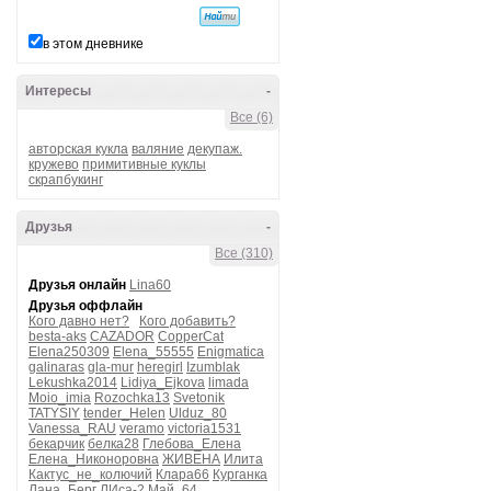
в этом дневнике
Интересы
-
Все (6)
авторская кукла
валяние
декупаж.
кружево
примитивные куклы
скрапбукинг
Друзья
-
Все (310)
Друзья онлайн
Lina60
Друзья оффлайн
Кого давно нет?
Кого добавить?
besta-aks
CAZADOR
CopperCat
Elena250309
Elena_55555
Enigmatica
galinaras
gla-mur
heregirl
Izumblak
Lekushka2014
Lidiya_Ejkova
limada
Moio_imia
Rozochka13
Svetonik
TATYSIY
tender_Helen
Ulduz_80
Vanessa_RAU
veramo
victoria1531
бекарчик
белка28
Глебова_Елена
Елена_Никоноровна
ЖИВЕНА
Илита
Кактус_не_колючий
Клара66
Курганка
Лана_Берг
ЛИса-2
Май_64