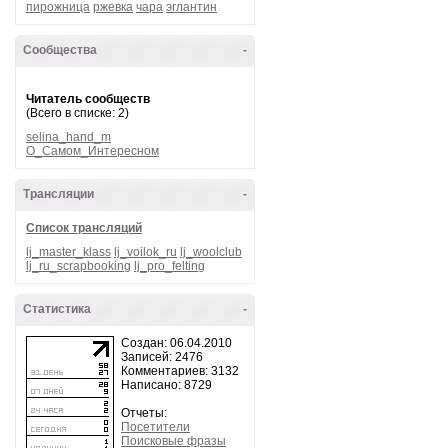
пирожница
ржевка
чара
эглантин
Сообщества
-
Читатель сообществ
(Всего в списке: 2)
selina_hand_m
О_Самом_Интересном
Трансляции
-
Список трансляций
lj_master_klass
lj_voilok_ru
lj_woolclub
lj_ru_scrapbooking
lj_pro_felting
Статистика
-
Создан: 06.04.2010
Записей: 2476
Комментариев: 3132
Написано: 8729
Отчеты:
Посетители
Поисковые фразы