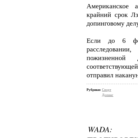
Американское а
крайний срок Лэ
допинговому делу
Если до 6 фев
расследовании
пожизненной 
соответствующ
отправил наканун
Рубрики:
Спорт
Допинг
WADA: «