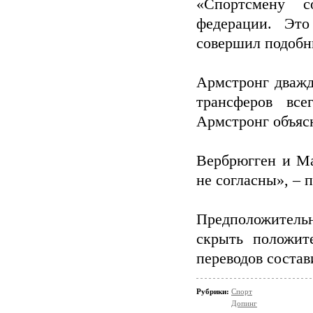
«Спортсмену с
федерации. Это
совершил подобны
Армстронг дважд
трансферов вс
Армстронг объясн
Вербрюгген и Ма
не согласны», – 
Предположительн
скрыть положит
переводов состав
Рубрики:
Спорт
Допинг