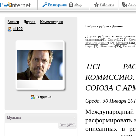
Регистрация
Вход
Рейтинги
Авос
Записи
Друзья
Комментарии
Выбрана рубрика
Допинг
.
d 102
Другие рубрики в этом дневни
статистика
(6),
Спорт
(1721),
Соч
Мэрион Джонс
(12),
Музыка
(436)
Варис
(3),
Живопись
(95),
Евгений
UCI РАС
КОМИССИЮ,
СОЮЗА С АР
В друзья
Среда, 30 Января 201
Международный
Музыка
-
расформировать 
Все (459)
описанных в р