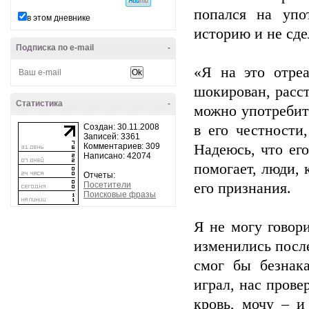
попался на упо
в этом дневнике
историю и не сде
Подписка по e-mail
-
«Я на это отре
шокирован, расст
Статистика
-
можно употребить
Создан: 30.11.2008
в его честности
Записей: 3361
Комментариев: 309
Надеюсь, что его
Написано: 42074
помогает, люди, 
Отчеты:
Посетители
его признания.
Поисковые фразы
Я не могу говор
изменились после
смог бы безнак
играл, нас пров
кровь, мочу – и