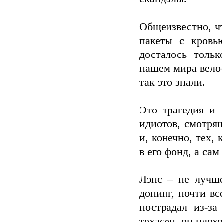
Общеизвестно, ч
пакеты с кровь
досталось тольк
нашем мира велос
так это знали.
Это трагедия и
идиотов, смотря
и, конечно, тех,
в его фонд, а сам
Лэнс – не лучше
допинг, почти в
пострадал из-з
техасец, он плох