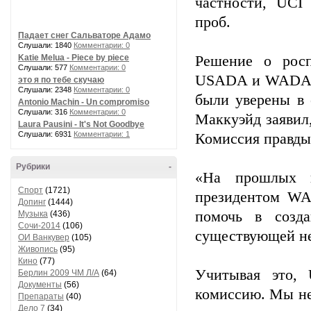
частности, UCI
проб.
Падает снег Сальваторе Адамо
Слушали: 1840
Комментарии: 0
Katie Melua - Piece by piece
Решение о росп
Слушали: 577
Комментарии: 0
USADA и WADA от
это я по тебе скучаю
Слушали: 2348
Комментарии: 0
были уверены в 
Antonio Machin - Un compromiso
Слушали: 316
Комментарии: 0
Маккуэйд заявил
Laura Pausini - It's Not Goodbye
Слушали: 6931
Комментарии: 1
Комиссия правды
Рубрики
-
«На прошлых в
Спорт
(1721)
президентом WA
Допинг
(1444)
помочь в созд
Музыка
(436)
Сочи-2014
(106)
существующей не
ОИ Ванкувер
(105)
Живопись
(95)
Кино
(77)
Учитывая это, 
Берлин 2009 ЧМ Л/А
(64)
Документы
(56)
комиссию. Мы не
Препараты
(40)
Дело 7
(34)