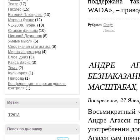
поддержана та
Театр
(17)
WADA», – привод
Пихлер
(15)
Евгений Плющенко
(13)
Мэрион Джонс
(12)
Рубрики:
Спорт
ЧЕ-2009. Турин.
(10)
Допинг
Старые фильмы
(10)
Николай Дурманов
(8)
Умные мысли
(6)
Спортивная статистика
(6)
Мировые рекорды
(4)
Блюз, джаз
(3)
АНДРЕ А
Кайса Варис
(3)
Темы
(2)
БЕЗНАКАЗА
Кулинария
(1)
Природа
(1)
МАСШТАБАХ,
Конференция - я против донинг-
контроля
(1)
Воскресенье, 27 Янва
Метки
-
Восьмикратный 
тэги
Андре Агасси п
употреблении до
Поиск по дневнику
-
Агасси сам призн