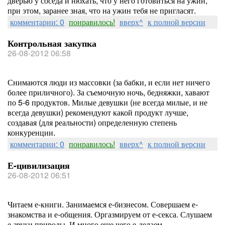
дверью у соседа и нюхать, что у него готовиться на ужин,
при этом, заранее зная, что на ужин тебя не пригласят.
комментарии: 0
понравилось!
вверх^
к полной версии
Контрольная закупка
26-08-2012 06:58
Снимаются люди из массовки (за бабки, и если нет ничего
более приличного). За съемочную ночь, бедняжки, хавают
по 5-6 продуктов. Милые девушки (не всегда милые, и не
всегда девушки) рекомендуют какой продукт лучше,
создавая (для реальности) определенную степень
конкуренции.
комментарии: 0
понравилось!
вверх^
к полной версии
Е-цивилизация
26-08-2012 06:51
Читаем е-книги. Занимаемся е-бизнесом. Совершаем е-
знакомства и е-общения. Оргазмируем от е-секса. Слушаем
е-звуки природы. И много еще чего е-делаем.