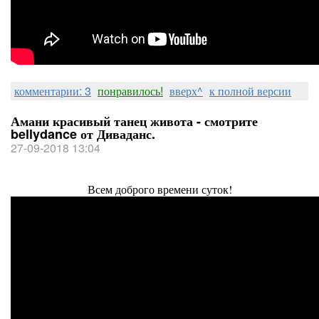
комментарии: 3
понравилось!
вверх^
к полной версии
Амани красивый танец живота - смотрите
bellydance от Диваданс.
27-09-2018 13:04
Всем доброго времени суток!