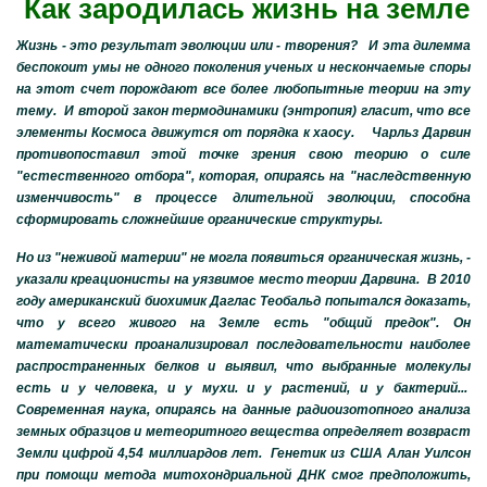
Как зародилась жизнь на земле
Жизнь - это результат эволюции или - творения? И эта дилемма
беспокоит умы не одного поколения ученых и нескончаемые споры
на этот счет порождают все более любопытные теории на эту
тему. И второй закон термодинамики (энтропия) гласит, что все
элементы Космоса движутся от порядка к хаосу. Чарльз Дарвин
противопоставил этой точке зрения свою теорию о силе
"естественного отбора", которая, опираясь на "наследственную
изменчивость" в процессе длительной эволюции, способна
сформировать сложнейшие органические структуры.
Но из "неживой материи" не могла появиться органическая жизнь, -
указали креационисты на уязвимое место теории Дарвина. В 2010
году американский биохимик Даглас Теобальд попытался доказать,
что у всего живого на Земле есть "общий предок". Он
математически проанализировал последовательности наиболее
распространенных белков и выявил, что выбранные молекулы
есть и у человека, и у мухи. и у растений, и у бактерий...
Современная наука, опираясь на данные радиоизотопного анализа
земных образцов и метеоритного вещества определяет возвраст
Земли цифрой 4,54 миллиардов лет. Генетик из США Алан Уилсон
при помощи метода митохондриальной ДНК смог предположить,