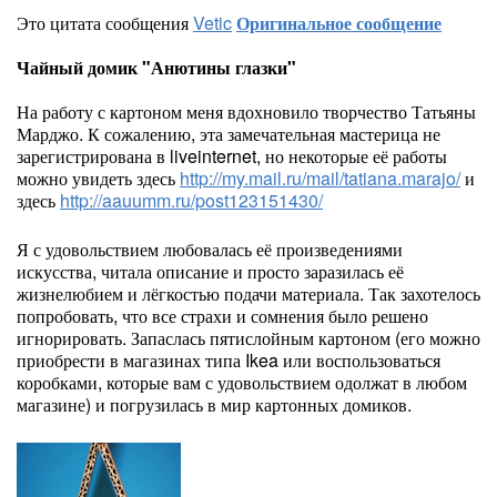
Это цитата сообщения
Vetic
Оригинальное сообщение
Чайный домик "Анютины глазки"
На работу с картоном меня вдохновило творчество Татьяны
Марджо. К сожалению, эта замечательная мастерица не
зарегистрирована в liveinternet, но некоторые её работы
можно увидеть здесь
http://my.mail.ru/mail/tatiana.marajo/
и
здесь
http://aauumm.ru/post123151430/
Я с удовольствием любовалась её произведениями
искусства, читала описание и просто заразилась её
жизнелюбием и лёгкостью подачи материала. Так захотелось
попробовать, что все страхи и сомнения было решено
игнорировать. Запаслась пятислойным картоном (его можно
приобрести в магазинах типа Ikea или воспользоваться
коробками, которые вам с удовольствием одолжат в любом
магазине) и погрузилась в мир картонных домиков.