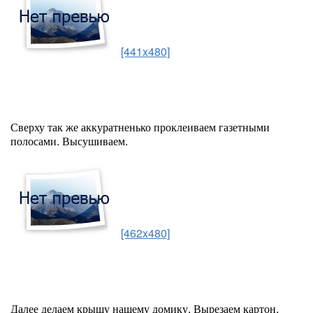
[441x480]
Сверху так же аккуратненько проклеиваем газетными
полосами. Высушиваем.
[462x480]
Далее делаем крышу нашему домику. Вырезаем картон,