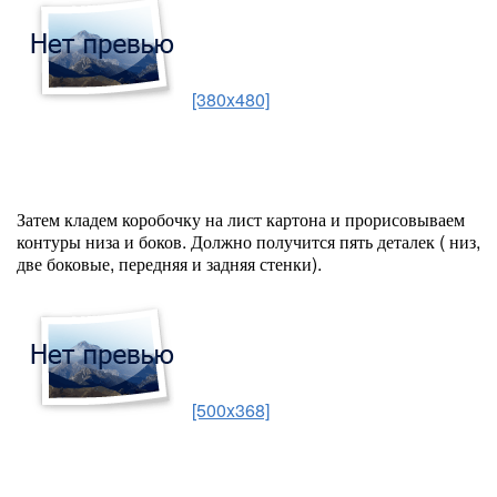
[380x480]
Затем кладем коробочку на лист картона и прорисовываем
контуры низа и боков. Должно получится пять деталек ( низ,
две боковые, передняя и задняя стенки).
[500x368]