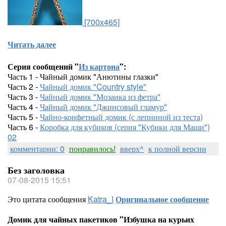
[700x465]
Читать далее
Серия сообщений "
Из картона
":
Часть 1 - Чайный домик "Анютины глазки"
Часть 2 -
Чайный домик "Country style"
Часть 3 -
Чайный домик "Мозаика из фетра"
Часть 4 -
Чайный домик "Джинсовый гламур"
Часть 5 -
Чайно-конфетный домик (с лепниной из теста)
Часть 6 -
Коробка для кубиков (серия "Кубики для Маши")
02
комментарии: 0
понравилось!
вверх^
к полной версии
Без заголовка
07-08-2015 15:51
Это цитата сообщения
Katra_I
Оригинальное сообщение
Домик для чайных пакетиков "Избушка на курьих