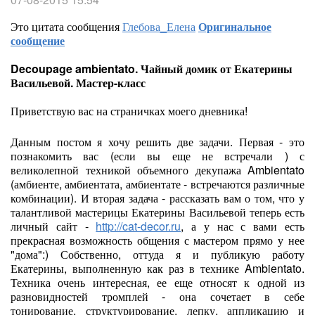
Это цитата сообщения
Глебова_Елена
Оригинальное
сообщение
Decoupage ambientato. Чайный домик от Екатерины
Васильевой. Мастер-класс
Приветствую вас на страничках моего дневника!
Данным постом я хочу решить две задачи. Первая - это
познакомить вас (если вы еще не встречали ) с
великолепной техникой объемного декупажа Ambientato
(амбиенте, амбиентата, амбиентате - встречаются различные
комбинации). И вторая задача - рассказать вам о том, что у
талантливой мастерицы Екатерины Васильевой теперь есть
личный сайт -
http://cat-decor.ru
, а у нас с вами есть
прекрасная возможность общения с мастером прямо у нее
"дома":) Собственно, оттуда я и публикую работу
Екатерины, выполненную как раз в технике Ambientato.
Техника очень интересная, ее еще относят к одной из
разновидностей тромплей - она сочетает в себе
тонирование, структурирование, лепку, аппликацию и