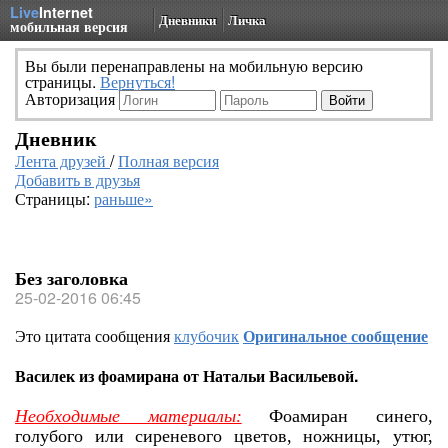
Live
Internet
Дневники
Личка
мобильная версия
Вы были перенаправлены на мобильную версию
страницы.
Вернуться!
Авторизация
Дневник
Лента друзей
/
Полная версия
Добавить в друзья
Страницы:
раньше»
Без заголовка
25-02-2016 06:45
Это цитата сообщения
клубочик
Оригинальное сообщение
Василек из фоамирана от Натальи Васильевой.
Необходимые материалы:
Фоамиран синего,
голубого или сиреневого цветов, ножницы, утюг,