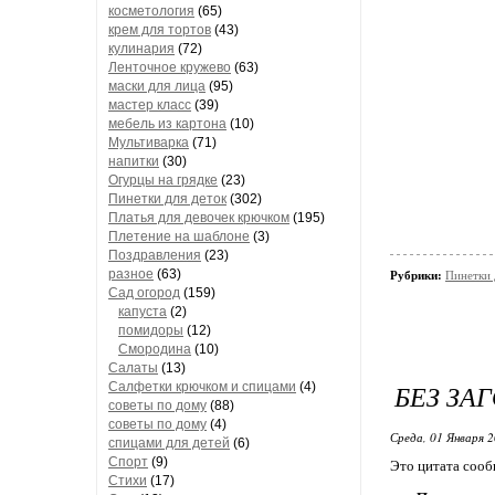
косметология
(65)
крем для тортов
(43)
кулинария
(72)
Ленточное кружево
(63)
маски для лица
(95)
мастер класс
(39)
мебель из картона
(10)
Мультиварка
(71)
напитки
(30)
Огурцы на грядке
(23)
Пинетки для деток
(302)
Платья для девочек крючком
(195)
Плетение на шаблоне
(3)
Поздравления
(23)
разное
(63)
Рубрики:
Пинетки 
Сад огород
(159)
капуста
(2)
помидоры
(12)
Смородина
(10)
Салаты
(13)
БЕЗ ЗА
Салфетки крючком и спицами
(4)
советы по дому
(88)
советы по дому
(4)
Среда, 01 Января 2
спицами для детей
(6)
Спорт
(9)
Это цитата соо
Стихи
(17)