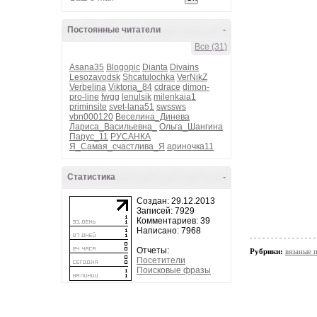
Постоянные читатели
-
Все (31)
Asana35
Blogopic
Dianta
Divains
Lesozavodsk
Shcatulochka
VerNikZ
Verbelina
Viktoria_84
cdrace
dimon-
pro-line
fwgg
lenulsik
milenkaia1
priminsite
svet-lana51
swssws
vbn000120
Веселина_Динева
Лариса_Васильевна_
Ольга_Шангина
Парус_11
РУСАНКА
Я_Самая_счастлива_Я
ариночка11
Статистика
-
Создан: 29.12.2013
Записей: 7929
Комментариев: 39
Написано: 7968
Отчеты:
Рубрики:
вязаные 
Посетители
Поисковые фразы