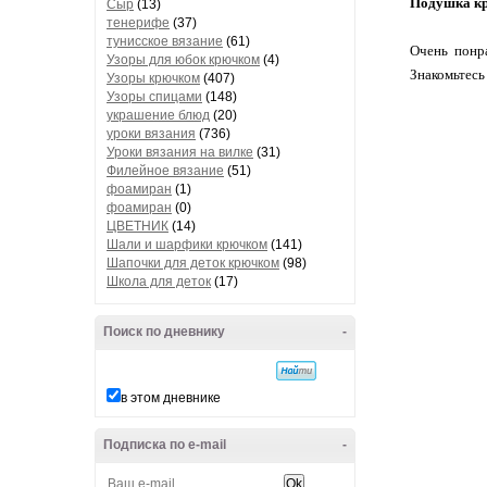
Подушка кр
Сыр
(13)
тенерифе
(37)
тунисское вязание
(61)
Очень понр
Узоры для юбок крючком
(4)
Знакомьтесь
Узоры крючком
(407)
Узоры спицами
(148)
украшение блюд
(20)
уроки вязания
(736)
Уроки вязания на вилке
(31)
Филейное вязание
(51)
фоамиран
(1)
фоамиран
(0)
ЦВЕТНИК
(14)
Шали и шарфики крючком
(141)
Шапочки для деток крючком
(98)
Школа для деток
(17)
Поиск по дневнику
-
в этом дневнике
Подписка по e-mail
-