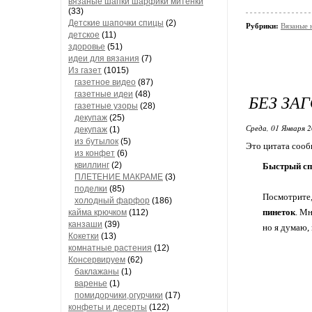
вязаные шапки шарфики митенки
(33)
Детские шапочки спицы
(2)
Рубрики:
Вязаные 
детское
(11)
здоровье
(51)
идеи для вязания
(7)
Из газет
(1015)
газетное видео
(87)
газетные идеи
(48)
БЕЗ ЗА
газетные узоры
(28)
декупаж
(25)
Среда, 01 Января 2
декупаж
(1)
из бутылок
(5)
Это цитата соо
из конфет
(6)
квиллинг
(2)
Быстрый спо
ПЛЕТЕНИЕ МАКРАМЕ
(3)
поделки
(85)
Посмотрите
холодный фарфор
(186)
пинеток
. Мн
кайма крючком
(112)
канзаши
(39)
но я думаю, 
Кокетки
(13)
комнатные растения
(12)
Консервируем
(62)
баклажаны
(1)
варенье
(1)
помидорчики,огурчики
(17)
конфеты и десерты
(122)