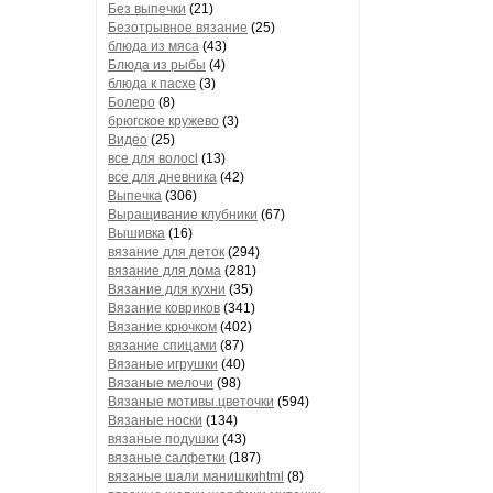
Без выпечки
(21)
Безотрывное вязание
(25)
блюда из мяса
(43)
Блюда из рыбы
(4)
блюда к пасхе
(3)
Болеро
(8)
брюгское кружево
(3)
Видео
(25)
все для волосl
(13)
все для дневника
(42)
Выпечка
(306)
Выращивание клубники
(67)
Вышивка
(16)
вязание для деток
(294)
вязание для дома
(281)
Вязание для кухни
(35)
Вязание ковриков
(341)
Вязание крючком
(402)
вязание спицами
(87)
Вязаные игрушки
(40)
Вязаные мелочи
(98)
Вязаные мотивы.цветочки
(594)
Вязаные носки
(134)
вязаные подушки
(43)
вязаные салфетки
(187)
вязаные шали манишкиhtml
(8)