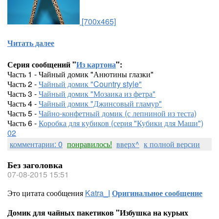
[700x465]
Читать далее
Серия сообщений "
Из картона
":
Часть 1 - Чайный домик "Анютины глазки"
Часть 2 -
Чайный домик "Country style"
Часть 3 -
Чайный домик "Мозаика из фетра"
Часть 4 -
Чайный домик "Джинсовый гламур"
Часть 5 -
Чайно-конфетный домик (с лепниной из теста)
Часть 6 -
Коробка для кубиков (серия "Кубики для Маши")
02
комментарии: 0
понравилось!
вверх^
к полной версии
Без заголовка
07-08-2015 15:51
Это цитата сообщения
Katra_I
Оригинальное сообщение
Домик для чайных пакетиков "Избушка на курьих