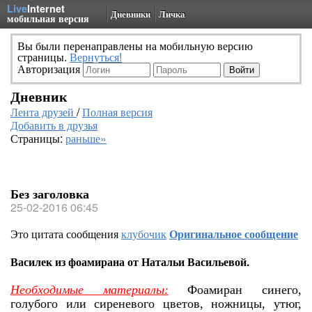
Live
Internet
Дневники
Личка
мобильная версия
Вы были перенаправлены на мобильную версию
страницы.
Вернуться!
Авторизация
Дневник
Лента друзей
/
Полная версия
Добавить в друзья
Страницы:
раньше»
Без заголовка
25-02-2016 06:45
Это цитата сообщения
клубочик
Оригинальное сообщение
Василек из фоамирана от Натальи Васильевой.
Необходимые материалы:
Фоамиран синего,
голубого или сиреневого цветов, ножницы, утюг,