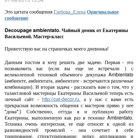
Это цитата сообщения
Глебова_Елена
Оригинальное
сообщение
Decoupage ambientato. Чайный домик от Екатерины
Васильевой. Мастер-класс
Приветствую вас на страничках моего дневника!
Данным постом я хочу решить две задачи. Первая - это
познакомить вас (если вы еще не встречали ) с
великолепной техникой объемного декупажа Ambientato
(амбиенте, амбиентата, амбиентате - встречаются различные
комбинации). И вторая задача - рассказать вам о том, что у
талантливой мастерицы Екатерины Васильевой теперь есть
личный сайт -
http://cat-decor.ru
, а у нас с вами есть
прекрасная возможность общения с мастером прямо у нее
"дома":) Собственно, оттуда я и публикую работу
Екатерины, выполненную как раз в технике Ambientato.
Техника очень интересная, ее еще относят к одной из
разновидностей тромплей - она сочетает в себе
тонирование, структурирование, лепку, аппликацию и