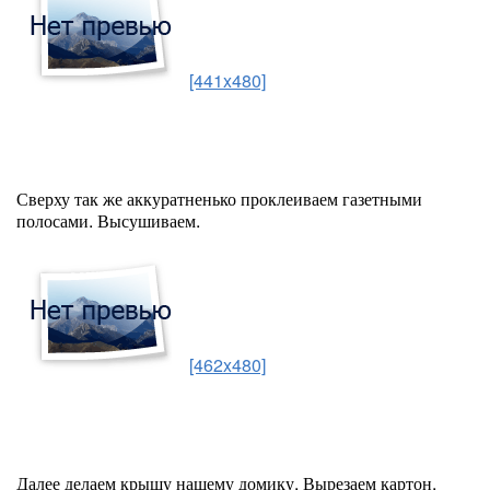
[441x480]
Сверху так же аккуратненько проклеиваем газетными
полосами. Высушиваем.
[462x480]
Далее делаем крышу нашему домику. Вырезаем картон,