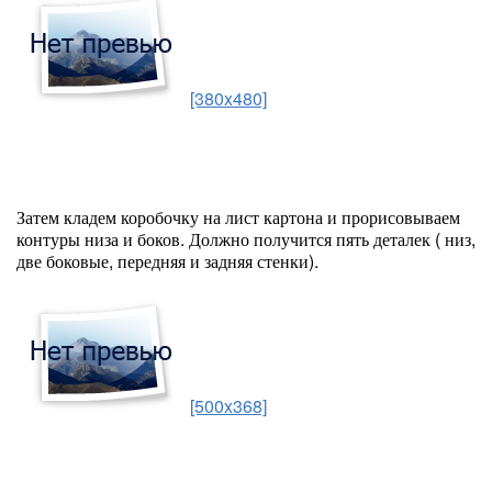
[380x480]
Затем кладем коробочку на лист картона и прорисовываем
контуры низа и боков. Должно получится пять деталек ( низ,
две боковые, передняя и задняя стенки).
[500x368]