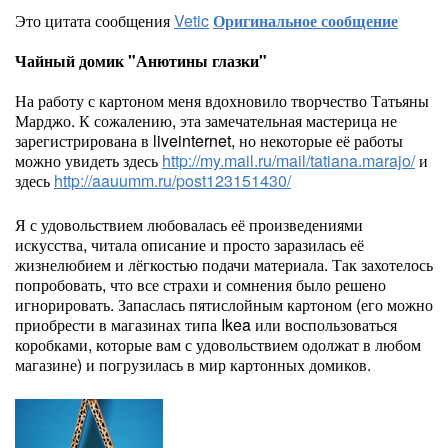
Это цитата сообщения
Vetic
Оригинальное сообщение
Чайный домик "Анютины глазки"
На работу с картоном меня вдохновило творчество Татьяны
Марджо. К сожалению, эта замечательная мастерица не
зарегистрирована в liveinternet, но некоторые её работы
можно увидеть здесь
http://my.mail.ru/mail/tatiana.marajo/
и
здесь
http://aauumm.ru/post123151430/
Я с удовольствием любовалась её произведениями
искусства, читала описание и просто заразилась её
жизнелюбием и лёгкостью подачи материала. Так захотелось
попробовать, что все страхи и сомнения было решено
игнорировать. Запаслась пятислойным картоном (его можно
приобрести в магазинах типа Ikea или воспользоваться
коробками, которые вам с удовольствием одолжат в любом
магазине) и погрузилась в мир картонных домиков.