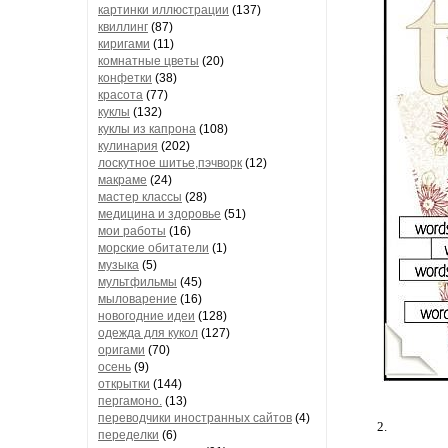
картинки иллюстрации
(137)
квиллинг
(87)
киригами
(11)
комнатные цветы
(20)
конфетки
(38)
красота
(77)
куклы
(132)
куклы из капрона
(108)
кулинария
(202)
лоскутное шитье,пэчворк
(12)
макраме
(24)
мастер классы
(28)
медицина и здоровье
(51)
мои работы
(16)
морские обитатели
(1)
музыка
(5)
мультфильмы
(45)
мыловарение
(16)
новогодние идеи
(128)
одежда для кукол
(127)
оригами
(70)
осень
(9)
открытки
(144)
пергамоно.
(13)
переводчики иностранных сайтов
(4)
2.
переделки
(6)