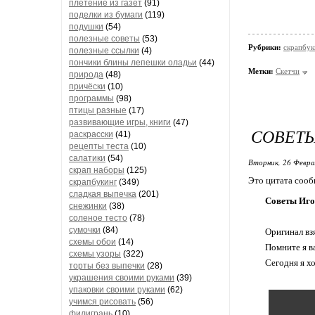
плетение из газет
(91)
поделки из бумаги
(119)
подушки
(54)
полезные советы
(53)
Рубрики:
скрапбук
полезные ссылки
(4)
пончики блины лепешки оладьи
(44)
Метки:
Скетчи
природа
(48)
причёски
(10)
программы
(98)
птицы разные
(17)
развивающие игры, книги
(47)
СОВЕТЫ
раскрасски
(41)
рецепты теста
(10)
салатики
(54)
Вторник, 26 Февра
скрап наборы
(125)
Это цитата соо
скрапбукинг
(349)
сладкая выпечка
(201)
Советы Иго
снежинки
(38)
соленое тесто
(78)
сумочки
(84)
Оригинал вз
схемы обои
(14)
Помните я в
схемы узоры
(322)
Сегодня я х
торты без выпечки
(28)
украшения своими руками
(39)
упаковки своими руками
(62)
учимся рисовать
(56)
филигрань
(10)