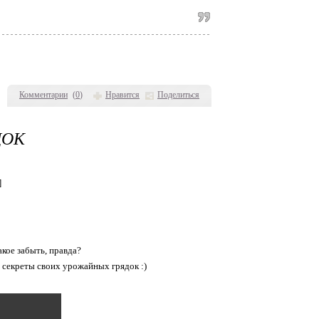
Комментарии
(
0
)
Нравится
Поделиться
ДОК
]
кое забыть, правда?
е секреты своих урожайных грядок :)