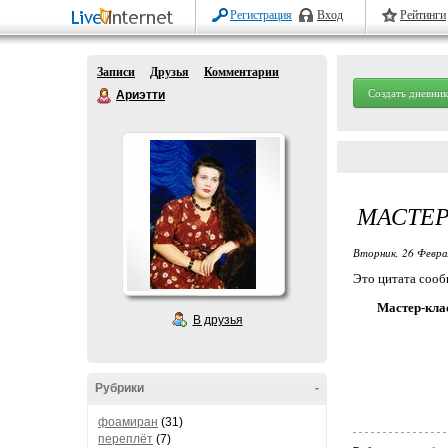
Регистрация
Вход
Рейтинги
Записи
Друзья
Комментарии
Создать дневник
Ариэтти
МАСТЕР
Вторник, 26 Февра
Это цитата соо
Мастер-клас
В друзья
Рубрики
-
фоамиран
(31)
переплёт
(7)