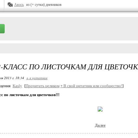
Авось
из (+ сутки) дневников
-КЛАСС ПО ЛИСТОЧКАМ ДЛЯ ЦВЕТОЧКО
ля 2013 г. 18:34
+ в цитатник
бщения
Kasly
[
Прочитать целиком
+
В свой цитатник или сообщество!
]
с по листочкам для цветочков!!!
Далее