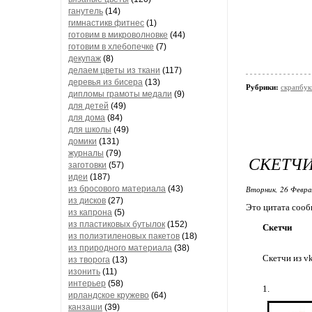
ганутель
(14)
гимнастикв фитнес
(1)
готовим в микроволновке
(44)
готовим в хлебопечке
(7)
декупаж
(8)
делаем цветы из ткани
(117)
деревья из бисера
(13)
Рубрики:
скрапбук
дипломы грамоты медали
(9)
для детей
(49)
для дома
(84)
для школы
(49)
домики
(131)
журналы
(79)
СКЕТЧ
заготовки
(57)
идеи
(187)
из бросового материала
(43)
Вторник, 26 Февра
из дисков
(27)
Это цитата соо
из капрона
(5)
из пластиковых бутылок
(152)
Скетчи
из полиэтиленовых пакетов
(18)
из природного материала
(38)
Скетчи из v
из творога
(13)
изонить
(11)
интерьер
(58)
1.
ирландское кружево
(64)
канзаши
(39)