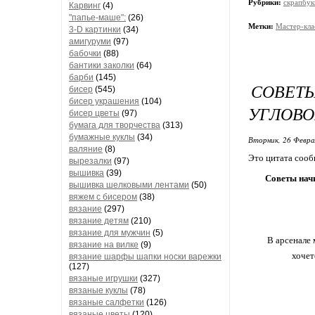
Рубрики:
скрапбук
Карвинг
(4)
"папье-маше":
(26)
Метки:
Мастер-кла
3-D картинки
(34)
амигуруми
(97)
бабочки
(88)
бантики заколки
(64)
барби
(145)
СОВЕТ
бисер
(545)
бисер украшения
(104)
УГЛОВО
бисер цветы
(97)
бумага для творчества
(313)
бумажные куклы
(34)
Вторник, 26 Февра
валяние
(8)
Это цитата соо
вырезалки
(97)
вышивка
(39)
Советы нач
вышивка шелковыми лентами
(50)
вяжем с бисером
(38)
вязание
(297)
вязание детям
(210)
вязание для мужчин
(5)
В арсенале 
вязание на вилке
(9)
хочет
вязание шарфы шапки носки варежки
(127)
вязаные игрушки
(327)
вязаные куклы
(78)
вязаные салфетки
(126)
вязаные цветы
(120)