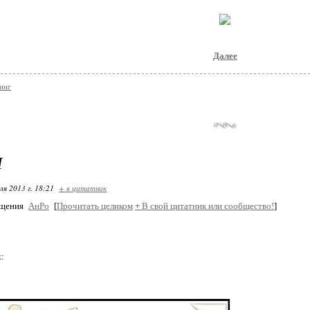
Далее
инг
И
ля 2013 г. 18:21
+ в цитатник
бщения
АнРо
[
Прочитать целиком
+
В свой цитатник или сообщество!
]
k: