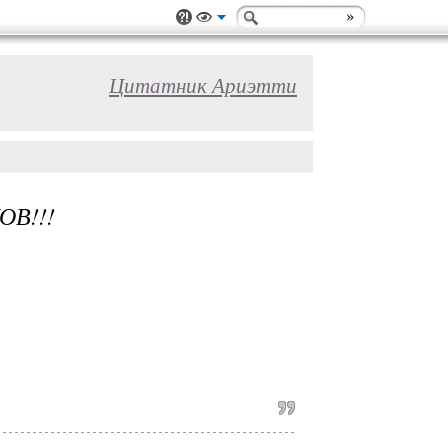
Цитатник Ариэтти
В!!!