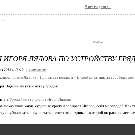
Читать далее...
инг
 ИГОРЯ ЛЯДОВА ПО УСТРОЙСТВУ ГРЯ
ля 2013 г. 18:19
+ в цитатник
бщения
missisOksanka
[
Прочитать целиком
+
В свой цитатник или сообщество!
ря Лядова по устройству грядок
ят у
в
Урожайные грядки от Игоря Лядова
ам показывала какие чудесные урожаи собирает Игорь у себя в огороде? Как та
очу опубликовать новую статью этого огородника, в которой он раскрывает вс