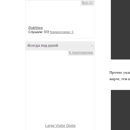
Все (1)
DubStep
Слушали: 372
Комментарии: 0
Всегда под рукой
-
К приложению
Прочно укла
жарче, тем 
Large Visitor Globe