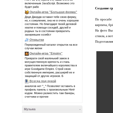
включенным JavaScript. Возможно это
будет рабо
Создание гр
Онлайн-игра "Большая ферма"
Дядя Джордж оставил тебе свою ферму,
По просьбе 
но, к сожалению, она не в очень хорошем
состоянии. Но благодаря твоей деловой
кирпича, брё
хватке и помощи соседей, друзей и
На фото Вы 
родных ты в состоянии превратить
захиревшее хозяйст
сгнила, а во
Открытки
Подготавлив
Перерожденный каталог открыток на все
случаи жизни
Онлайн-игра "Empire"
Преврати свой маленький замок в
могущественную крепость и стань
правителем величайшего королевства в
игре Goodgame Empire. Строй свою
собственную империю, расширяй ее и
защищай от других игроков. Б
Всегда под рукой
аналогов нет ^_^ Позволяет вставить в
профиль панель с произвольным Html-
кодом. Можно разместить там банеры,
счетчики и прочее
Музыка
-