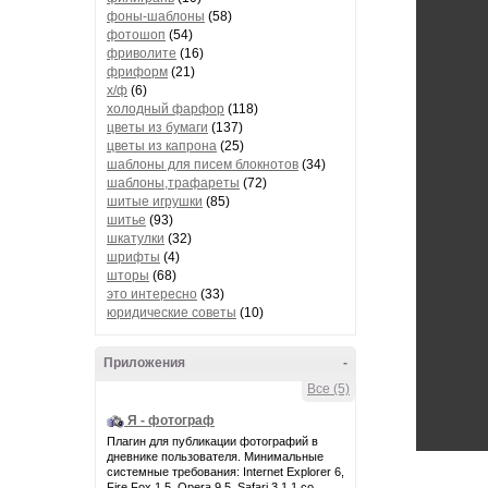
фоны-шаблоны
(58)
фотошоп
(54)
фриволите
(16)
фриформ
(21)
х/ф
(6)
холодный фарфор
(118)
цветы из бумаги
(137)
цветы из капрона
(25)
шаблоны для писем блокнотов
(34)
шаблоны,трафареты
(72)
шитые игрушки
(85)
шитье
(93)
шкатулки
(32)
шрифты
(4)
шторы
(68)
это интересно
(33)
юридические советы
(10)
Приложения
-
Все (5)
Я - фотограф
Плагин для публикации фотографий в
дневнике пользователя. Минимальные
системные требования: Internet Explorer 6,
Fire Fox 1.5, Opera 9.5, Safari 3.1.1 со