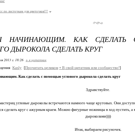
инг
сс по листочкам для цветочков!!!
Ы НАЧИНАЮЩИМ. КАК СДЕЛАТЬ
ГО ДЫРОКОЛА СДЕЛАТЬ КРУГ
ля 2013 г. 18:26
+ в цитатник
бщения
Kasly
[
Прочитать целиком
+
В свой цитатник или сообщество!
]
инающим. Как сделать с помощью углового дырокола сделать круг
Здравствуйте.
мастериц угловые дыроколы встречаются намного чаще круговых. Они доступне
ся сделать круг с ажурным краем. Можно фигурные ножницы в ход пустить, а
дыроколами))))
Итак, выбираем рисуночек.