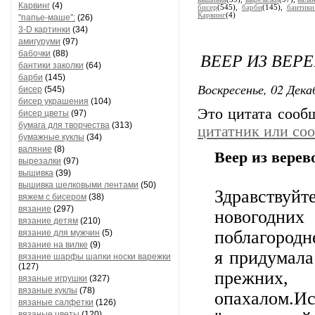
Карвинг
(4)
бисер
(545),
барби
(145),
бантики
Карвинг
(4)
"папье-маше":
(26)
3-D картинки
(34)
амигуруми
(97)
бабочки
(88)
ВЕЕР ИЗ ВЕР
бантики заколки
(64)
барби
(145)
Воскресенье, 02 Дека
бисер
(545)
бисер украшения
(104)
Это цитата соо
бисер цветы
(97)
бумага для творчества
(313)
цитатник или со
бумажные куклы
(34)
валяние
(8)
Веер из верев
вырезалки
(97)
вышивка
(39)
вышивка шелковыми лентами
(50)
Здравствуйт
вяжем с бисером
(38)
вязание
(297)
новогодни
вязание детям
(210)
поблагородн
вязание для мужчин
(5)
вязание на вилке
(9)
я придумала
вязание шарфы шапки носки варежки
(127)
прежних,
вязаные игрушки
(327)
вязаные куклы
(78)
опахалом.И
вязаные салфетки
(126)
вязаные цветы
(120)