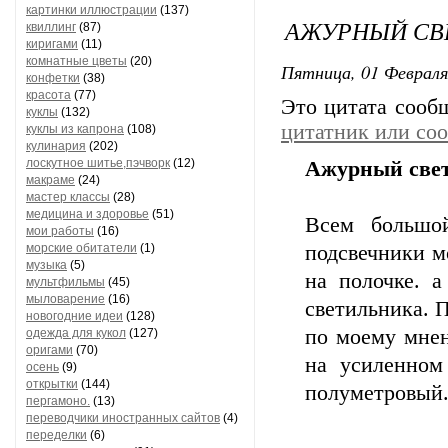
картинки иллюстрации
(137)
АЖУРНЫЙ СВ
квиллинг
(87)
киригами
(11)
комнатные цветы
(20)
Пятница, 01 Февраля
конфетки
(38)
красота
(77)
Это цитата соо
куклы
(132)
цитатник или со
куклы из капрона
(108)
кулинария
(202)
лоскутное шитье,пэчворк
(12)
Ажурный свет
макраме
(24)
мастер классы
(28)
медицина и здоровье
(51)
Всем большой
мои работы
(16)
морские обитатели
(1)
подсвечники м
музыка
(5)
на полочке. а
мультфильмы
(45)
мыловарение
(16)
светильника. 
новогодние идеи
(128)
по моему мнен
одежда для кукол
(127)
оригами
(70)
на усиленном
осень
(9)
открытки
(144)
полуметровый.
пергамоно.
(13)
переводчики иностранных сайтов
(4)
переделки
(6)