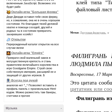
клей типа "Ти
включенным JavaScript. Возможно это
будет рабо
файловый лист,
Онлайн-игра "Большая ферма"
Дядя Джордж оставил тебе свою ферму,
но, к сожалению, она не в очень хорошем
состоянии. Но благодаря твоей деловой
хватке и помощи соседей, друзей и
родных ты в состоянии превратить
Метки:
Джутовая филигрань.
захиревшее хозяйст
Открытки
Перерожденный каталог открыток на все
случаи жизни
Онлайн-игра "Empire"
ФИЛИГРАНЬ 
Преврати свой маленький замок в
ЛЮДМИЛА ПЫ
могущественную крепость и стань
правителем величайшего королевства в
игре Goodgame Empire. Строй свою
собственную империю, расширяй ее и
Воскресенье, 17 Март
защищай от других игроков. Б
Всегда под рукой
Это цитата соо
аналогов нет ^_^ Позволяет вставить в
цитатник или со
профиль панель с произвольным Html-
кодом. Можно разместить там банеры,
счетчики и прочее
Филигрань из
Музыка
-