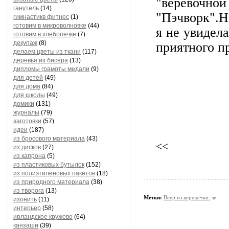
"веревочн
ганутель
(14)
"Пэчворк".Н
гимнастикв фитнес
(1)
готовим в микроволновке
(44)
я не увидел
готовим в хлебопечке
(7)
декупаж
(8)
приятного п
делаем цветы из ткани
(117)
деревья из бисера
(13)
дипломы грамоты медали
(9)
для детей
(49)
для дома
(84)
для школы
(49)
домики
(131)
журналы
(79)
заготовки
(57)
идеи
(187)
из бросового материала
(43)
<<
из дисков
(27)
из капрона
(5)
из пластиковых бутылок
(152)
из полиэтиленовых пакетов
(18)
из природного материала
(38)
из творога
(13)
Метки:
Веер из веревочки.
изонить
(11)
интерьер
(58)
ирландское кружево
(64)
канзаши
(39)