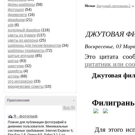
фоны-шаблоны
(58)
Метки:
Ажурный светильник-2
фотошоп
(54)
фриволите
(16)
фриформ
(21)
х/ф
(6)
холодный фарфор
(118)
ДЖУТОВАЯ ФИ
цветы из бумаги
(137)
цветы из капрона
(25)
Воскресенье, 03 Март
шаблоны для писем блокнотов
(34)
шаблоны,трафареты
(72)
Это цитата со
шитые игрушки
(85)
шитье
(93)
цитатник или со
шкатулки
(32)
шрифты
(4)
Джутовая фил
шторы
(68)
это интересно
(33)
юридические советы
(10)
Приложения
-
Филигрань
Все (5)
Я - фотограф
Плагин для публикации фотографий в
дневнике пользователя. Минимальные
Для этого ис
системные требования: Internet Explorer 6,
Fire Fox 1.5, Opera 9.5, Safari 3.1.1 со