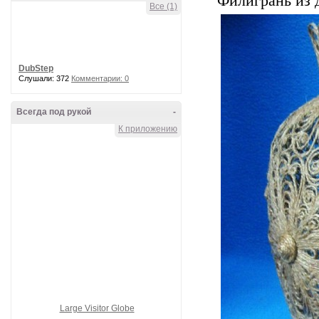
Филигрань из 
Все (1)
DubStep
Слушали: 372
Комментарии: 0
Всегда под рукой
-
К приложению
Large Visitor Globe