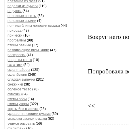
плетение из газет
(91)
поделки из бумаги
(119)
подушки
(54)
полезные советы
(53)
полезные ссылки
(4)
пончики блины лепешки оладьи
(44)
природа
(48)
причёски
(10)
Вокруг него п
программы
(98)
птицы разные
(17)
развивающие игры, книги
(47)
раскрасски
(41)
рецепты теста
(10)
салатики
(54)
скрап наборы
(125)
Попробовала в
скрапбукинг
(349)
сладкая выпечка
(201)
снежинки
(38)
соленое тесто
(78)
сумочки
(84)
схемы обои
(14)
схемы узоры
(322)
<<
торты без выпечки
(28)
украшения своими руками
(39)
упаковки своими руками
(62)
учимся рисовать
(56)
филигрань
(10)