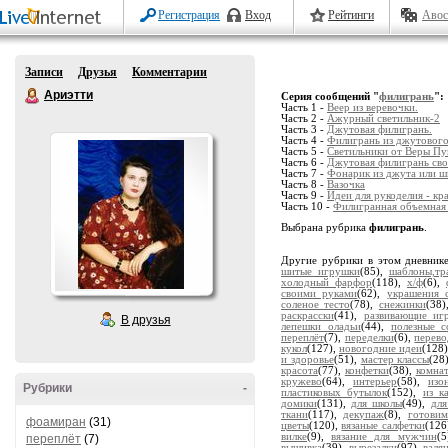
Регистрация
Вход
Рейтинги
Авос
Записи
Друзья
Комментарии
Ариэтти
Серия сообщений "
филигрань
":
Часть 1 -
Веер из веревочки.
Часть 2 -
Ажурный светильник-2
Часть 3 -
Джутовая филигрань.
Часть 4 -
Филигрань из джутовог
Часть 5 -
Светильники от Веры П
Часть 6 -
Джутовая филигрань св
Часть 7 -
Фонарик из джута или ш
Часть 8 -
Вазочка
Часть 9 -
Идеи для рукоделия - кр
Часть 10 -
Филигранная объемная
Выбрана рубрика
филигрань
.
Другие рубрики в этом дневник
шитые игрушки
(85),
шаблоны,тр
холодный фарфор
(118),
х/ф
(6),
своими руками
(62),
украшения 
соленое тесто
(78),
снежинки
(38
раскрасски
(41),
развивающие иг
В друзья
лепешки оладьи
(44),
полезные с
переплёт
(7),
переделки
(6),
перево
кукол
(127),
новогодние идеи
(128
и здоровье
(51),
мастер классы
(28
красота
(77),
конфетки
(38),
комна
кружево
(64),
интерьер
(58),
изо
Рубрики
-
пластиковых бутылок
(152),
из к
домики
(131),
для школы
(49),
для
ткани
(117),
декупаж
(8),
готовим
фоамиран
(31)
цветы
(120),
вязаные салфетки
(126
вилке
(9),
вязание для мужчин
(
переплёт
(7)
вышивка
(39),
вырезалки
(97),
валя