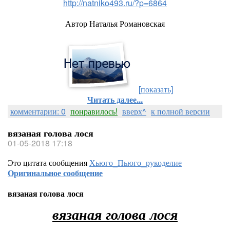
http://natniko493.ru/?p=6864
Автор Наталья Романовская
[показать]
Читать далее...
комментарии: 0
понравилось!
вверх^
к полной версии
вязаная голова лося
01-05-2018 17:18
Это цитата сообщения
Хьюго_Пьюго_рукоделие
Оригинальное сообщение
вязаная голова лося
вязаная голова лося