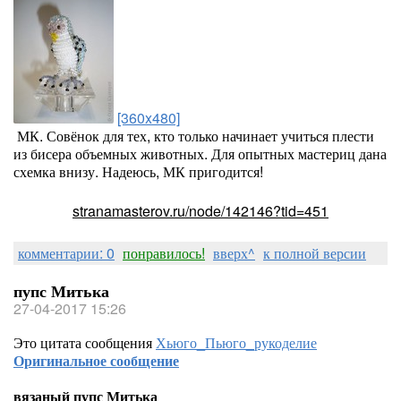
[360x480]
МК. Совёнок для тех, кто только начинает учиться плести
из бисера объемных животных. Для опытных мастериц дана
схемка внизу. Надеюсь, МК пригодится!
stranamasterov.ru/node/142146?tid=451
комментарии: 0
понравилось!
вверх^
к полной версии
пупс Митька
27-04-2017 15:26
Это цитата сообщения
Хьюго_Пьюго_рукоделие
Оригинальное сообщение
вязаный пупс Митька