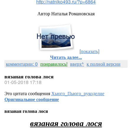
http://natniko493.ru/?p=6864
Автор Наталья Романовская
[показать]
Читать далее...
комментарии: 0
понравилось!
вверх^
к полной версии
вязаная голова лося
01-05-2018 17:18
Это цитата сообщения
Хьюго_Пьюго_рукоделие
Оригинальное сообщение
вязаная голова лося
вязаная голова лося