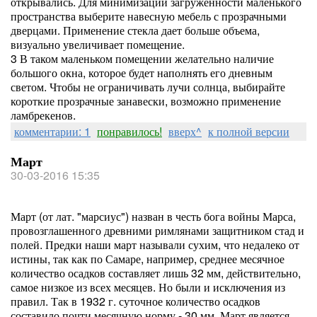
открывались. Для минимизации загруженности маленького
пространства выберите навесную мебель с прозрачными
дверцами. Применение стекла дает больше объема,
визуально увеличивает помещение.
3 В таком маленьком помещении желательно наличие
большого окна, которое будет наполнять его дневным
светом. Чтобы не ограничивать лучи солнца, выбирайте
короткие прозрачные занавески, возможно применение
ламбрекенов.
комментарии: 1
понравилось!
вверх^
к полной версии
Март
30-03-2016 15:35
Март (от лат. "марсиус") назван в честь бога войны Марса,
провозглашенного древними римлянами защитником стад и
полей. Предки наши март называли сухим, что недалеко от
истины, так как по Самаре, например, среднее месячное
количество осадков составляет лишь 32 мм, действительно,
самое низкое из всех месяцев. Но были и исключения из
правил. Так в 1932 г. суточное количество осадков
составило почти месячную норму - 30 мм. Март является