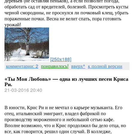
деревьев (не оставляя пеньков), а если позволит погода,
обработать сад от вредителей, болезней. Просмотреть кусты
черной смородины, не проснулся ли почковый клещ, убрать
пораженные почки. Весна не велит спать, пора готовить
урожай!
[250x188]
комментарии: 2
понравилось!
вверх^
к полной версии
«Ты Моя Любовь» — одна из лучших песен Криса
Ри.
21-03-2016 20:40
В юности, Крис Ри и не мечтал о карьере музыканта. Его
отец, итальянский эмигрант, владел фабрикой по
производству мороженного и небольшой сетью кафе.
Вполне возможно, что и Крис продолжил бы дело отца, но
все, как говорится, решил один случай. В колледже,