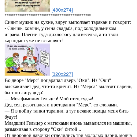
[480x274]
***********************************************
Сидит мужик на кухне, вдруг выползает таракан и говорит:
- Слышь, хозяин, у сына свадьба, под холодильником
играем. Плесни туда дихлофосу для веселья, а то твой
карандаш уже не вставляет!
[320x227]
Во дворе "Мерс" поцарапал дверь "Оки". Из "Оки"
выскакивает дед, что-то кричит. Из "Мерса" вылазит парень,
бьет по лицу деда:
— Моя фамилия Гельцер! Мой отец судья!
Дед сел, разогнался и протаранил "Мерс", со словами:
— Я в войну танки таранил, а тут всякие немцы меня бить
будут!
Младший Гельцер с матюками вновь вывалился из машины,
размахивая в сторону "Оки" битой...
От дворовой лавочки отделились три молодых парня, молча