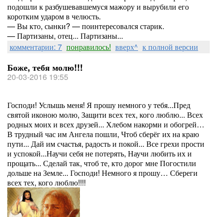
подошли к разбушевавшемуся мажору и вырубили его
коротким ударом в челюсть.
— Вы кто, сынки? — поинтересовался старик.
— Партизаны, отец... Партизаны...
комментарии: 7
понравилось!
вверх^
к полной версии
Боже, тебя молю!!!
20-03-2016 19:55
Господи! Услышь меня! Я прошу немного у тебя...Пред
святой иконою молю, Защити всех тех, кого люблю... Всех
родных моих и всех друзей... Хлебом накорми и обогрей…
В трудный час им Ангела пошли, Чтоб сберёг их на краю
пути... Дай им счастья, радость и покой... Все грехи прости
и успокой...Научи себя не потерять, Научи любить их и
прощать... Сделай так, чтоб те, кто дорог мне Погостили
дольше на Земле... Господи! Немного я прошу… Сбереги
всех тех, кого люблю!!!!