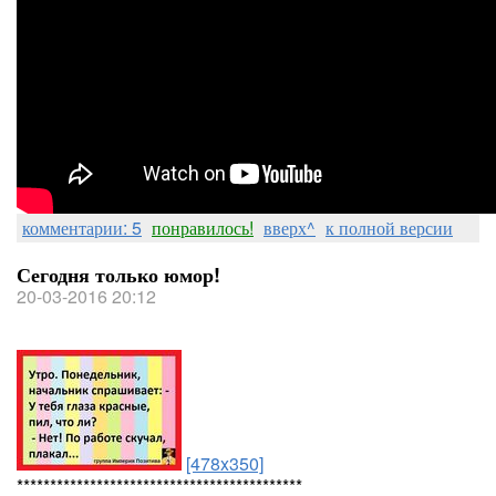
комментарии: 5
понравилось!
вверх^
к полной версии
Сегодня только юмор!
20-03-2016 20:12
[478x350]
*******************************************