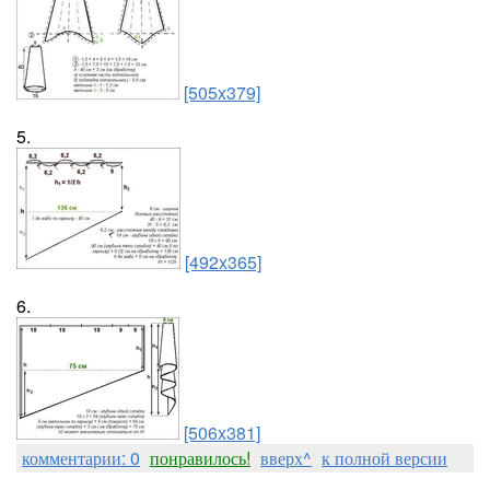
[505x379]
5.
[492x365]
6.
[506x381]
комментарии: 0
понравилось!
вверх^
к полной версии