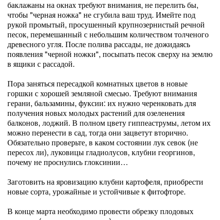
баклажаны на окнах требуют внимания, не перелить бы,
чтобы "черная ножка" не сгубила ваш труд. Имейте под
рукой промытый, просушенный крупнозернистый речной
песок, перемешанный с небольшим количеством толченого
древесного угля. После полива рассады, не дожидаясь
появления "черной ножки", посыпать песок сверху на землю
в ящики с рассадой.
Пора заняться пересадкой комнатных цветов в новые
горшки с хорошей земляной смесью. Требуют внимания
герани, бальзамины, фуксии: их нужно черенковать для
получения новых молодых растений для озеленения
балконов, лоджий. В полном цвету гиппеаструмы, летом их
можно перенести в сад, тогда они зацветут вторично.
Обязательно проверьте, в каком состоянии лук севок (не
пересох ли), луковицы гладиолусов, клубни георгинов,
почему не проснулись глоксинии…
Заготовить на яровизацию клубни картофеля, приобрести
новые сорта, урожайные и устойчивые к фитофторе.
В конце марта необходимо провести обрезку плодовых