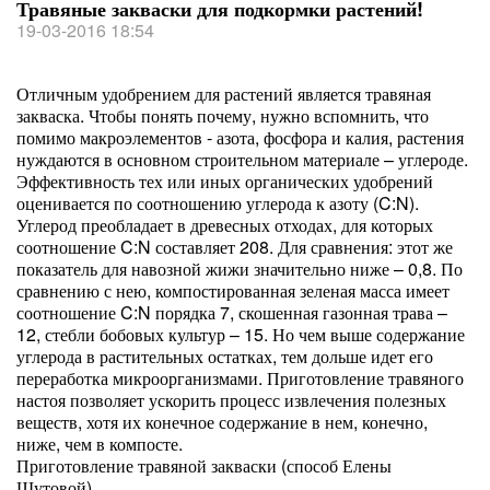
Травяные закваски для подкормки растений!
19-03-2016 18:54
Отличным удобрением для растений является травяная
закваска. Чтобы понять почему, нужно вспомнить, что
помимо макроэлементов - азота, фосфора и калия, растения
нуждаются в основном строительном материале – углероде.
Эффективность тех или иных органических удобрений
оценивается по соотношению углерода к азоту (C:N).
Углерод преобладает в древесных отходах, для которых
соотношение C:N составляет 208. Для сравнения: этот же
показатель для навозной жижи значительно ниже – 0,8. По
сравнению с нею, компостированная зеленая масса имеет
соотношение C:N порядка 7, скошенная газонная трава –
12, стебли бобовых культур – 15. Но чем выше содержание
углерода в растительных остатках, тем дольше идет его
переработка микроорганизмами. Приготовление травяного
настоя позволяет ускорить процесс извлечения полезных
веществ, хотя их конечное содержание в нем, конечно,
ниже, чем в компосте.
Приготовление травяной закваски (способ Елены
Шутовой).