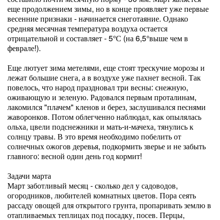
еще продолжением зимы, но в конце проявляет уже первые
весенние признаки - начинается снеготаяние. Однако
средняя месячная температура воздуха остается
отрицательной и составляет - 5°С (на 6,5°выше чем в
феврале!).
Еще лютует зима метелями, еще стоят трескучие морозы и
лежат большие снега, а в воздухе уже пахнет весной. Так
повелось, что народ праздновал три весны: снежную,
оживающую и зеленую. Радовался первым проталинам,
лакомился "плачем" кленов и берез, заслушивался песнями
жаворонков. Потом облегченно наблюдал, как опылялась
ольха, цвели подснежники и мать-и-мачеха, тянулись к
солнцу травы. В это время необходимо побелить от
солнечных ожогов деревья, подкормить зверье и не забыть
главного: весной один день год кормит!
Задачи марта
Март заботливый месяц - сколько дел у садоводов,
огородников, любителей комнатных цветов. Пора сеять
рассаду овощей для открытого грунта, пропаривать землю в
отапливаемых теплицах под посадку, посев. Перцы,