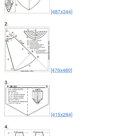
[487x344]
2.
[476x480]
3.
[415x284]
4.