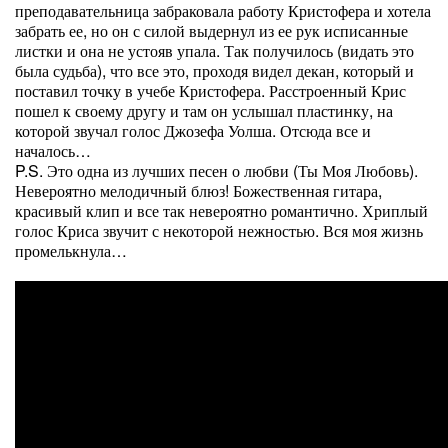
преподавательница забраковала работу Кристофера и хотела
забрать ее, но он с силой выдернул из ее рук исписанные
листки и она не устояв упала. Так получилось (видать это
была судьба), что все это, проходя видел декан, который и
поставил точку в учебе Кристофера. Расстроенный Крис
пошел к своему другу и там он услышал пластинку, на
которой звучал голос Джозефа Уолша. Отсюда все и
началось…
P.S. Это одна из лучших песен о любви (Ты Моя Любовь).
Невероятно мелодичный блюз! Божественная гитара,
красивый клип и все так невероятно романтично. Хриплый
голос Криса звучит с некоторой нежностью. Вся моя жизнь
промелькнула…