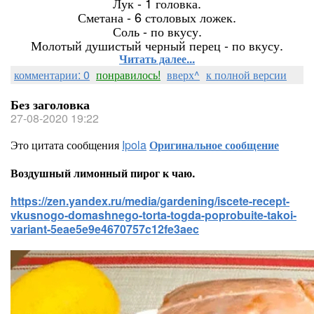
Лук - 1 головка.
Сметана - 6 столовых ложек.
Соль - по вкусу.
Молотый душистый черный перец - по вкусу.
Читать далее...
комментарии: 0
понравилось!
вверх^
к полной версии
Без заголовка
27-08-2020 19:22
Это цитата сообщения
Ipola
Оригинальное сообщение
Воздушный лимонный пирог к чаю.
https://zen.yandex.ru/media/gardening/iscete-recept-
vkusnogo-domashnego-torta-togda-poprobuite-takoi-
variant-5eae5e9e4670757c12fe3aec