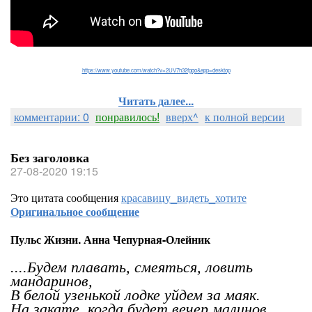
https://www.youtube.com/watch?v=2UV7h32fgqo&app=desktop
Читать далее...
комментарии: 0
понравилось!
вверх^
к полной версии
Без заголовка
27-08-2020 19:15
Это цитата сообщения
красавицу_видеть_хотите
Оригинальное сообщение
Пульс Жизни. Анна Чепурная-Олейник
....Будем плавать, смеяться, ловить
мандаринов,
В белой узенькой лодке уйдем за маяк.
На закате, когда будет вечер малинов,