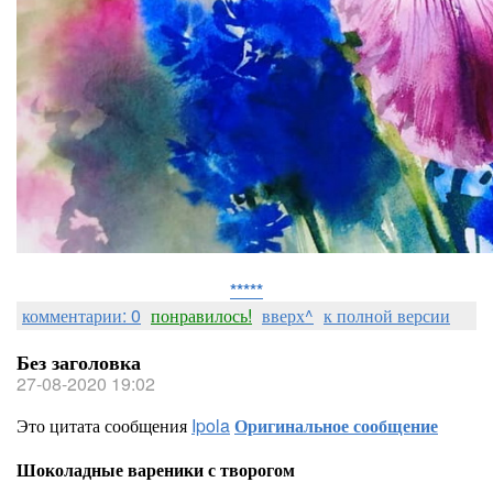
*****
комментарии: 0
понравилось!
вверх^
к полной версии
Без заголовка
27-08-2020 19:02
Это цитата сообщения
Ipola
Оригинальное сообщение
Шоколадные вареники с творогом