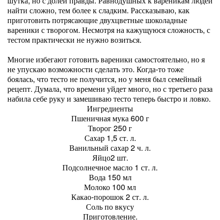
шутка, но с долей правды. Равнодушных к вареникам людей
найти сложно, тем более к сладким. Рассказываю, как
приготовить потрясающие двухцветные шоколадные
вареники с творогом. Несмотря на кажущуюся сложность, с
тестом практически не нужно возиться.
Многие избегают готовить вареники самостоятельно, но я
не упускаю возможности сделать это. Когда-то тоже
боялась, что тесто не получится, но у меня был семейный
рецепт. Думала, что времени уйдет много, но с третьего раза
набила себе руку и замешиваю тесто теперь быстро и ловко.
Ингредиенты
Пшеничная мука 600 г
Творог 250 г
Сахар 1,5 ст. л.
Ванильный сахар 2 ч. л.
Яйцо2 шт.
Подсолнечное масло 1 ст. л.
Вода 150 мл
Молоко 100 мл
Какао-порошок 2 ст. л.
Соль по вкусу
Приготовление.