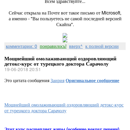
Всем здравствуйте...
Сейчас открыла на Почте вот такое письмо от Microsoft,
а именно - "Вы пользуетесь не самой последней версией
Скайпа".
комментарии: 0
понравилось!
вверх^
к полной версии
Мощнейший омолаживающий оздоровляющий
детокс-курс от турецкого доктора Сарачолу
19-06-2018 20:51
Это цитата сообщения
Заирия
Оригинальное сообщение
Мощнейший омолаживающий оздоровляющий детокс-курс
от турецкого доктора Сарачолу
Этот курс расщепляет жиры (особенно вокруг печени),