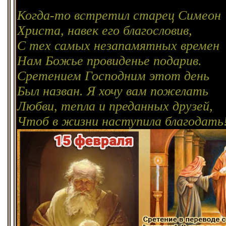
Когда-то встретил старец Симеон
Христа, навек его благословив,
С тех самых незапамятных времен
Нам Божье провиденье подарив.
Сретением Господним этот день
Был назван. Я хочу вам пожелать
Любви, тепла и преданных друзей,
Чтоб в жизни наступила благодать