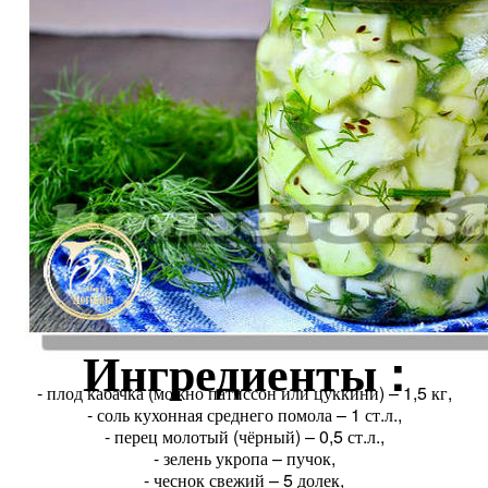
Ингредиенты :
- плод кабачка (можно патиссон или цуккини) – 1,5 кг,
- соль кухонная среднего помола – 1 ст.л.,
- перец молотый (чёрный) – 0,5 ст.л.,
- зелень укропа – пучок,
- чеснок свежий – 5 долек,