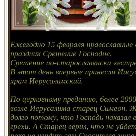
Ежегодно 15 февраля православны
праздник Сретение Господне.
Сретение по-старославянски «встре
В этот день впервые принесли Иису
храм Иерусалимский.
По церковному преданию, более 200
возле Иерусалима старец Симеон. Ж
долго потому, что Господь наказал е
грехи. А Старец верил, что не уйдет
пока не увидит сам Спасителя мира