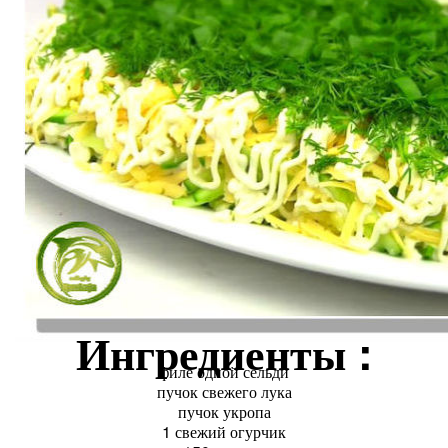
Ингредиенты :
филе одной сельди
пучок свежего лука
пучок укропа
1 свежий огурчик