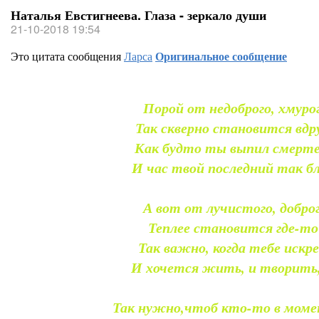
Наталья Евстигнеева. Глаза - зеркало души
21-10-2018 19:54
Это цитата сообщения
Ларса
Оригинальное сообщение
Порой от недоброго, хмурог
Так скверно становится вдру
Как будто ты выпил смерте
И час твой последний так бл
А вот от лучистого, доброг
Теплее становится где-то
Так важно, когда тебе искр
И хочется жить, и творить,
Так нужно,чтоб кто-то в моме