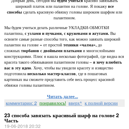
Добрый день, сегодня мы
будем учиться
красиво завязывать
широкий платок или палантин на голове. Я покажу
все
способы
сделать красивую обвязку головы широким шарфом или
палантином.
Мы будем учиться делать различные УКЛАДКИ-ОБМОТКИ
палантина,
с узлами и пучками, с кружевами и жгутами.
Вы
освоите самые разные способы того, как можно завязать широкий
палантин на голове = от простой
техники «чалма»,
до
сложных
тюрбанов с двойными платками
и многослойными
конструкциями. Плюс я нашла несколько фотографий, где видна вся
красота такого обвязывания палантином головы –
я хочу
влюбить
вас в эту идею
. Хочу, чтобы вы увидели красоту и изящество
подготовила
несколько мастер-классов
, где в пошаговых
картинках вы сможете представить себе весь процесс красивой
обвязки головы палантином.
Читать далее...
комментарии: 2
понравилось!
вверх^
к полной версии
23 способа завязать красивый шарф на голове 2
Часть
19-06-2018 20:32