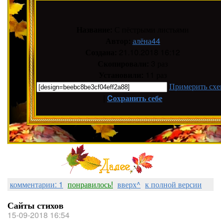
Название:
С пёстрыми листьями
Автор:
алёна44
Создана:
21.10.2018 16:12
Скопировали:
3 раз
Установили:
11 раз
Примерить схе
|
Cохранить себе
комментарии: 1
понравилось!
вверх^
к полной версии
Сайты стихов
15-09-2018 16:54