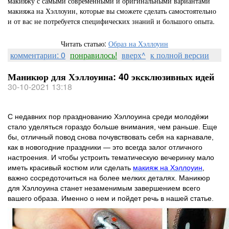
макияжу с самыми современными и оригинальными вариантами
макияжа на Хэллоуин, которые вы сможете сделать самостоятельно
и от вас не потребуется специфических знаний и большого опыта.
Читать статью:
Образ на Хэллоуин
комментарии: 0
понравилось!
вверх^
к полной версии
Маникюр для Хэллоуина: 40 эксклюзивных идей
30-10-2021 13:18
С недавних пор празднованию Хэллоуина среди молодёжи
стало уделяться гораздо больше внимания, чем раньше. Еще
бы, отличный повод снова почувствовать себя на карнавале,
как в новогодние праздники — это всегда залог отличного
настроения. И чтобы устроить тематическую вечеринку мало
иметь красивый костюм или сделать
макияж на Хэллоуин
,
важно сосредоточиться на более мелких деталях. Маникюр
для Хэллоуина станет незаменимым завершением всего
вашего образа. Именно о нем и пойдет речь в нашей статье.