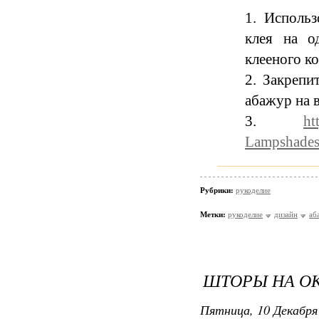
Использ
клея на о
клееного ко
Закрепит
абажур на в
ht
Lampshade
Рубрики:
рукоделие
Метки:
рукоделие
дизайн
аб
ШТОРЫ НА ОК
Пятница, 10 Декабря 