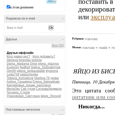
поставить в
декорироват
в этом дневнике
или
эксплу
Подписка по e-mail
-
Рубрики:
рукоделие
Друзья
-
Все (26)
Метки:
рукоделие
дизайн
де
Друзья оффлайн
Кого давно нет?
Кого добавить?
Akmaya
Amenika
bobmw
Dama_Madama
Divia
elena_glazova
Eugeney
fastfruit
Galina_Slobodenyuk
ЯЙЦО ИЗ БИС
Gim56
gitana_lankauskaite
kiysevna
Leda759
nataschenka
Tatiana_Koloskova
Vasilina-76
yeska
Пятница, 10 Декабря 
Алёна_Ганьжина
Елена_Евграфова
Карликовые_кошки_наполеон
МилаЛис
Све-тусик
СитковаЛюдмила
Это цитата со
Татьяна_Стреж
цитатник или со
Улановская_Светлана
Шрек_Лесной
Никогда...
Постоянные читатели
-