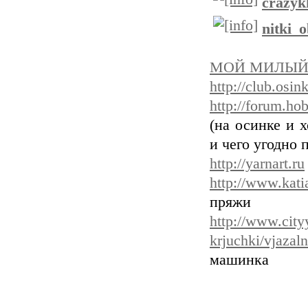
crazyk
nitki_o
МОЙ МИЛЫЙ
http://club.osin
http://forum.hob
(на осинке и 
и чего угодно 
http://yarnart.ru
http://www.kati
пряжи
http://www.city
krjuchki/vjazal
машинка