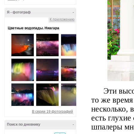
Я - фотограф
-
К приложению
Цветные водопады. Ниагара
Эти высоки
то же время
несколько, в
В серии 19 фотографий
есть глухи
Поиск по дневнику
-
шпалеры мно