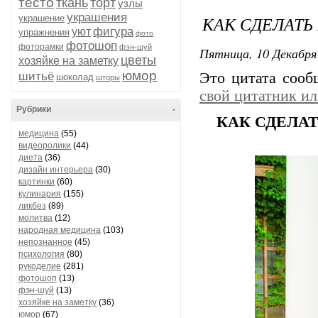
тесто
ткань
торт
узлы
украшения
КАК СДЕЛАТЬ
украшение
фигура
уют
упражнения
фото
фотошоп
фоторамки
фэн-шуй
Пятница, 10 Декабря 
цветы
хозяйке на заметку
юмор
шитьё
Это цитата соо
шоколад
шторы
свой цитатник и
Рубрики
-
КАК СДЕЛА
медицина
(55)
видеоролики
(44)
диета
(36)
дизайн интерьера
(30)
картинки
(60)
кулинария
(155)
ликбез
(89)
молитва
(12)
народная медицина
(103)
непознанное
(45)
психология
(80)
рукоделие
(281)
фотошоп
(13)
фэн-шуй
(13)
хозяйке на заметку
(36)
юмор
(67)