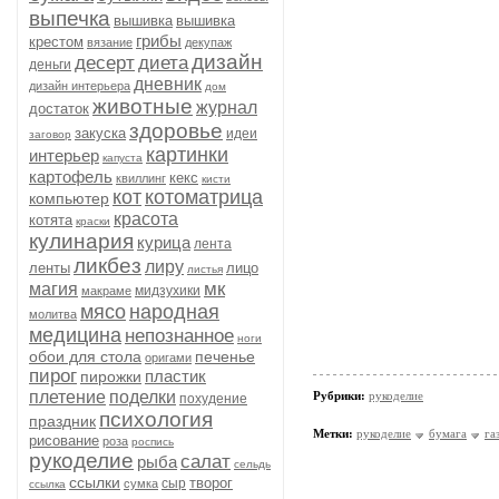
выпечка
вышивка
вышивка
грибы
крестом
вязание
декупаж
дизайн
десерт
диета
деньги
дневник
дизайн интерьера
дом
животные
журнал
достаток
здоровье
закуска
идеи
заговор
картинки
интерьер
капуста
картофель
кекс
квиллинг
кисти
кот
котоматрица
компьютер
красота
котята
краски
кулинария
курица
лента
ликбез
лиру
ленты
лицо
листья
мк
магия
мидзухики
макраме
мясо
народная
молитва
медицина
непознанное
ноги
обои для стола
печенье
оригами
пирог
пластик
пирожки
плетение
поделки
Рубрики:
рукоделие
похудение
психология
праздник
Метки:
рукоделие
бумага
га
рисование
роза
роспись
рукоделие
салат
рыба
сельдь
ссылки
творог
сыр
сумка
ссылка