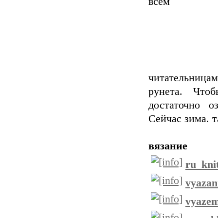
всем
читательницам
рунета. Что
достаточно о
Сейчас зима. т
вязание
ru_kni
vyazan
vyaze