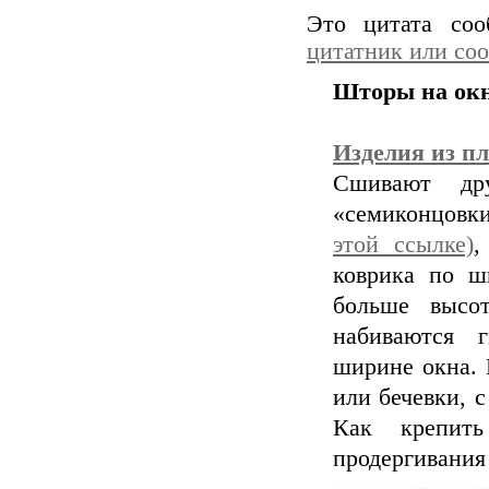
Это цитата со
цитатник или со
Шторы на окн
Изделия из п
Сшивают др
«семиконцовк
этой ссылке)
,
коврика по ш
больше высо
набиваются 
ширине окна. 
или бечевки, 
Как крепит
продергивания 