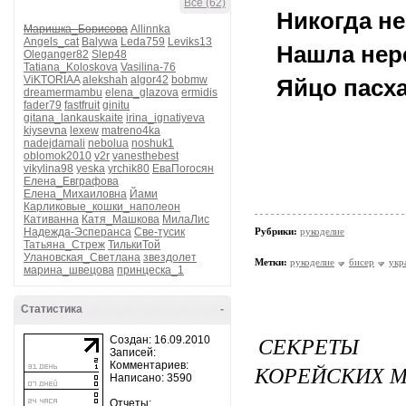
Все (62)
Никогда не
Маришка_Борисова
Allinnka
Angels_cat
Balywa
Leda759
Leviks13
Нашла нер
Oleganger82
Slep48
Tatiana_Koloskova
Vasilina-76
ViKTORIAA
alekshah
algor42
bobmw
Яйцо пасх
dreamermambu
elena_glazova
ermidis
fader79
fastfruit
ginitu
gitana_lankauskaite
irina_ignatiyeva
kiysevna
lexew
matreno4ka
nadejdamali
nebolua
noshuk1
oblomok2010
v2r
vanesthebest
vikylina98
yeska
yrchik80
ЕваПогосян
Елена_Евграфова
Елена_Михаиловна
Йами
Карликовые_кошки_наполеон
Кативанна
Катя_Машкова
МилаЛис
Надежда-Эсперанса
Све-тусик
Рубрики:
рукоделие
Татьяна_Стреж
ТилькиТой
Улановская_Светлана
звездолет
Метки:
рукоделие
бисер
укр
марина_швецова
принцеска_1
Статистика
-
СЕКРЕТЫ 
Создан: 16.09.2010
Записей:
Комментариев:
КОРЕЙСКИХ 
Написано: 3590
Отчеты: