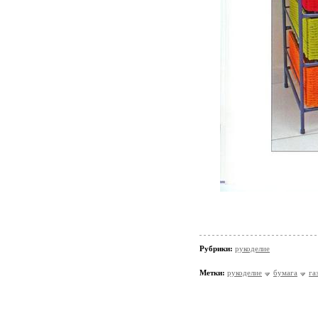
Рубрики:
рукоделие
Метки:
рукоделие
бумага
га