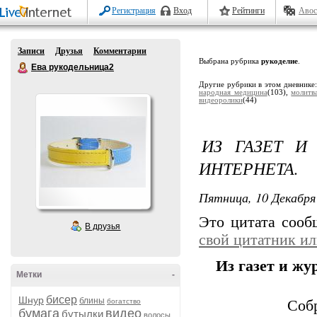
Регистрация
Вход
Рейтинги
Авос
Записи
Друзья
Комментарии
Выбрана рубрика
рукоделие
.
Ева рукодельница2
Другие рубрики в этом дневнике
народная медицина
(103),
молитв
видеоролики
(44)
ИЗ ГАЗЕТ И
ИНТЕРНЕТА.
Пятница, 10 Декабря 
Это цитата соо
В друзья
свой цитатник и
Из газет и жу
Метки
-
бисер
Шнур
блины
богатство
Соб
бумага
видео
бутылки
волосы