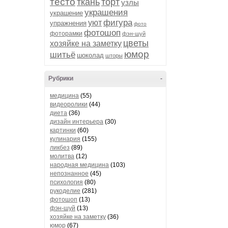
тесто
ткань
торт
узлы
украшения
украшение
фигура
уют
упражнения
фото
фотошоп
фоторамки
фэн-шуй
цветы
хозяйке на заметку
юмор
шитьё
шоколад
шторы
Рубрики
-
медицина
(55)
видеоролики
(44)
диета
(36)
дизайн интерьера
(30)
картинки
(60)
кулинария
(155)
ликбез
(89)
молитва
(12)
народная медицина
(103)
непознанное
(45)
психология
(80)
рукоделие
(281)
фотошоп
(13)
фэн-шуй
(13)
хозяйке на заметку
(36)
юмор
(67)