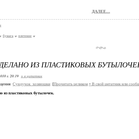
ДАЛЕЕ…
е
бумага
плетение
ДЕЛАНО ИЗ ПЛАСТИКОВЫХ БУТЫЛОЧЕ
010 г. 20:19
+ в цитатник
бщения
Сундучок_хозяюшки
[
Прочитать целиком
+
В свой цитатник или сооб
о из пластиковых бутылочек.