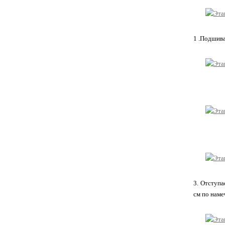
1 .Подшива
3. Отступа
см по наме