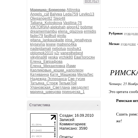
Все (62)
Маришка_Борисова
Allinnka
Angels_cat
Balywa
Leda759
Leviks13
Oleganger82
Slep48
Tatiana_Koloskova
Vasilina-76
ViKTORIAA
alekshah
algor42
bobmw
dreamermambu
elena_glazova
ermidis
Рубрики:
рукодели
fader79
fastfruit
ginitu
gitana_lankauskaite
irina_ignatiyeva
Метки:
рукоделие
kiysevna
lexew
matreno4ka
nadejdamali
nebolua
noshuk1
oblomok2010
v2r
vanesthebest
vikylina98
yeska
yrchik80
ЕваПогосян
Елена_Евграфова
Елена_Михаиловна
Йами
РИМСКА
Карликовые_кошки_наполеон
Кативанна
Катя_Машкова
МилаЛис
Надежда-Эсперанса
Све-тусик
Татьяна_Стреж
ТилькиТой
Четверг, 25 Ноябр
Улановская_Светлана
звездолет
Это цитата соо
марина_швецова
принцеска_1
Римская шт
Статистика
-
Сшить римск
Создан: 16.09.2010
Записей:
же!
Комментариев:
Написано: 3590
Отчеты: