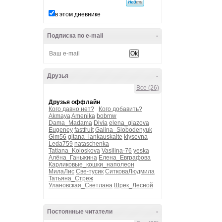
в этом дневнике
Подписка по e-mail
-
Друзья
-
Все (26)
Друзья оффлайн
Кого давно нет?
Кого добавить?
Akmaya
Amenika
bobmw
Dama_Madama
Divia
elena_glazova
Eugeney
fastfruit
Galina_Slobodenyuk
Gim56
gitana_lankauskaite
kiysevna
Leda759
nataschenka
Tatiana_Koloskova
Vasilina-76
yeska
Алёна_Ганьжина
Елена_Евграфова
Карликовые_кошки_наполеон
МилаЛис
Све-тусик
СитковаЛюдмила
Татьяна_Стреж
Улановская_Светлана
Шрек_Лесной
Постоянные читатели
-