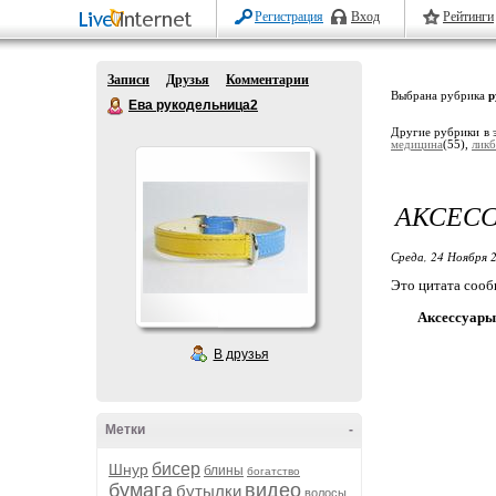
Регистрация
Вход
Рейтинги
Записи
Друзья
Комментарии
Выбрана рубрика
р
Ева рукодельница2
Другие рубрики в 
медицина
(55),
ликб
АКСЕСС
Среда, 24 Ноября 2
Это цитата соо
Аксессуары
В друзья
Метки
-
бисер
Шнур
блины
богатство
бумага
видео
бутылки
волосы