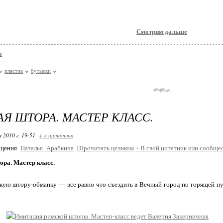
Cмотрим дальше
е
пластик
бутылки
Я ШТОРА. МАСТЕР КЛАСС.
я 2010 г. 19:51
+ в цитатник
бщения
Наталья_Арабкина
[
Прочитать целиком
+
В свой цитатник или сообщес
ора. Мастер класс.
ую штору-обманку — все равно что съездить в Вечный город по горящей путе