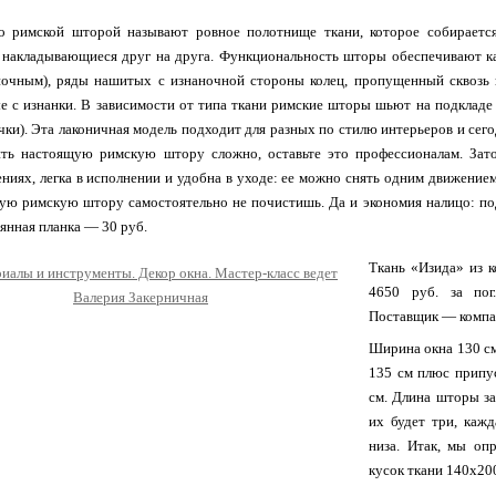
о римской шторой называют ровное полотнище ткани, которое собирается
 накладывающиеся друг на друга. Функциональность шторы обеспечивают к
почным), ряды нашитых с изнаночной стороны колец, пропущенный сквозь 
е с изнанки. В зависимости от типа ткани римские шторы шьют на подкладе 
чки). Эта лаконичная модель подходит для разных по стилю интерьеров и сег
ить настоящую римскую штору сложно, оставьте это профессионалам. Зат
ниях, легка в исполнении и удобна в уходе: ее можно снять одним движением,
ую римскую штору самостоятельно не почистишь. Да и экономия налицо: по
вянная планка — 30 руб.
Ткань «Изида» из к
4650 руб. за пог
Поставщик — компа
Ширина окна 130 см
135 см плюс припу
см. Длина шторы за
их будет три, каж
низа. Итак, мы оп
кусок ткани 140х200