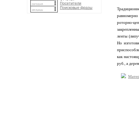
Посетители
Поисковые фразы
Традиционн
равномерно
роторно-це
закрепленны
ленты (липу
Но изготов
приспособле
как настоящ
руб., а дере