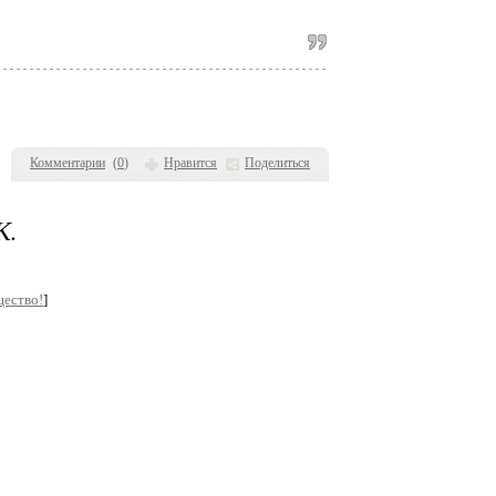
Комментарии
(
0
)
Нравится
Поделиться
К.
щество!
]