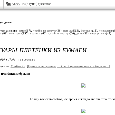
Авось
из (+ сутки) дневников
укоделие
.
этом дневнике:
юмор
(67),
хозяйке на заметку
(36),
фэн-шуй
(13),
фотошоп
(13),
психология
(
ез
(89),
кулинария
(155),
картинки
(60),
дизайн интерьера
(30),
диета
(36),
видеоролики
(44)
УАРЫ-ПЛЕТЁНКИ ИЗ БУМАГИ
010 г. 17:04
+ в цитатник
бщения
Martina25
[
Прочитать целиком
+
В свой цитатник или сообщество!
]
-плетёнки из бумаги
Если у вас есть свободное время и жажда творчества, то эт