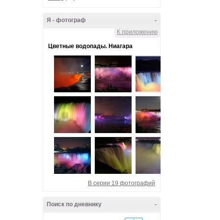
Я - фотограф
-
К приложению
Цветные водопады. Ниагара
В серии 19 фотографий
Поиск по дневнику
-