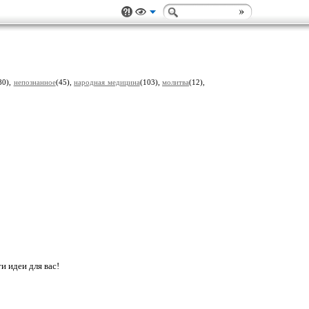
80),
непознанное
(45),
народная медицина
(103),
молитва
(12),
и идеи для вас!