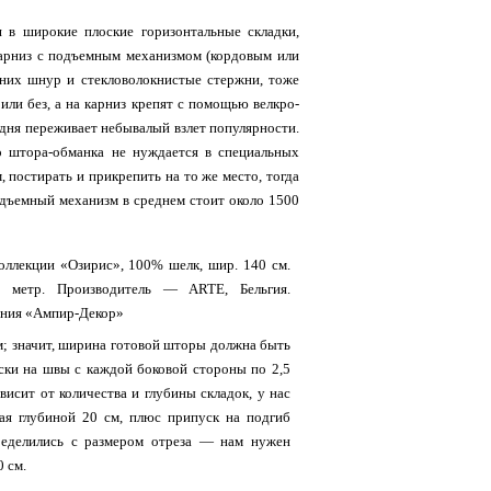
 в широкие плоские горизонтальные складки,
арниз с подъемным механизмом (кордовым или
них шнур и стекловолокнистые стержни, тоже
или без, а на карниз крепят с помощью велкро-
одня переживает небывалый взлет популярности.
о штора-обманка не нуждается в специальных
 постирать и прикрепить на то же место, тогда
дъемный механизм в среднем стоит около 1500
оллекции «Озирис», 100% шелк, шир. 140 см.
. метр. Производитель — ARTE, Бельгия.
ния «Ампир-Декор»
; значит, ширина готовой шторы должна быть
ски на швы с каждой боковой стороны по 2,5
висит от количества и глубины складок, у нас
дая глубиной 20 см, плюс припуск на подгиб
ределились с размером отреза — нам нужен
 см.