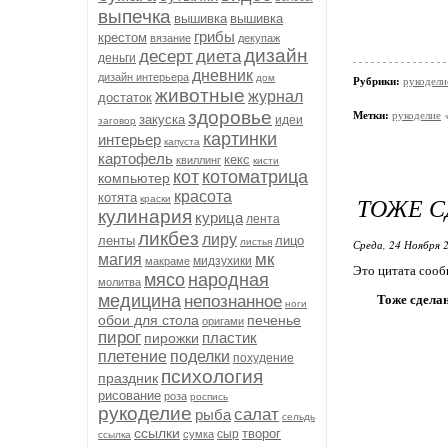
выпечка
вышивка
вышивка
грибы
крестом
вязание
декупаж
дизайн
десерт
диета
деньги
дневник
дизайн интерьера
дом
Рубрики:
рукодели
животные
журнал
достаток
здоровье
Метки:
рукоделие
закуска
идеи
заговор
картинки
интерьер
капуста
картофель
кекс
квиллинг
кисти
кот
котоматрица
компьютер
красота
котята
ТОЖЕ С
краски
кулинария
курица
лента
ликбез
лиру
ленты
лицо
листья
Среда, 24 Ноября 2
мк
магия
мидзухики
макраме
Это цитата соо
мясо
народная
молитва
медицина
непознанное
Тоже сделан
ноги
обои для стола
печенье
оригами
пирог
пластик
пирожки
плетение
поделки
похудение
психология
праздник
рисование
роза
роспись
рукоделие
салат
рыба
сельдь
ссылки
творог
сыр
сумка
ссылка