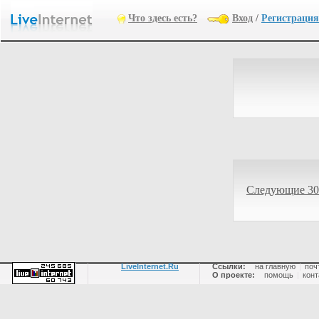
Что здесь есть?
Вход
/
Регистрация
Следующие 30
LiveInternet.Ru
Ссылки:
на главную
|
поч
О проекте:
помощь
|
конт