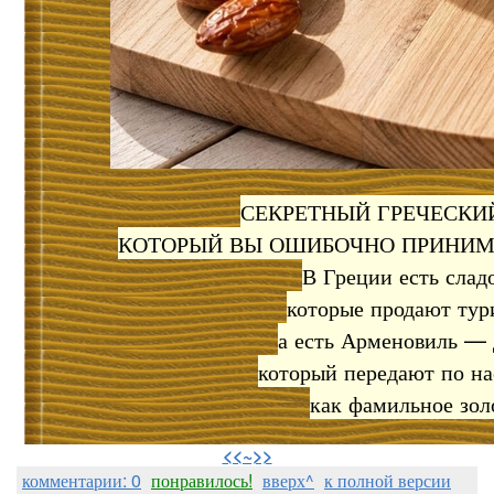
СЕКРЕТНЫЙ ГРЕЧЕСКИЙ
КОТОРЫЙ ВЫ ОШИБОЧНО ПРИНИМ
​В Греции есть слад
которые продают тур
а есть Арменовиль — 
который передают по на
как фамильное зол
⠀
<<~>>
комментарии: 0
понравилось!
вверх^
к полной версии