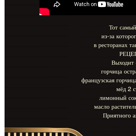
Тот самый
из-за которо
в ресторанах т
РЕЦЕ
Выходит 
горчица остра
французская горчица
мёд 2 с
лимонный сок
масло растител
Приятного а