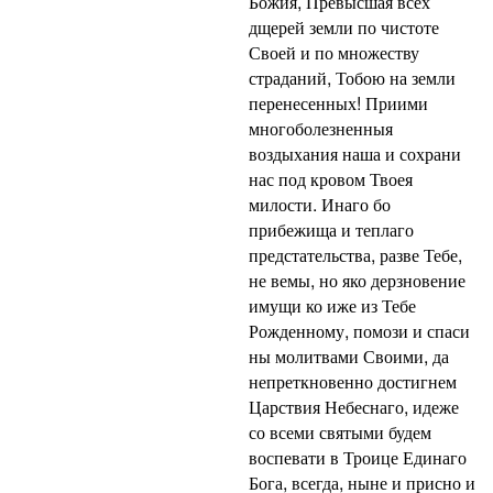
Божия, Превысшая всех
дщерей земли по чистоте
Своей и по множеству
страданий, Тобою на земли
перенесенных! Приими
многоболезненныя
воздыхания наша и сохрани
нас под кровом Твоея
милости. Инаго бо
прибежища и теплаго
предстательства, разве Тебе,
не вемы, но яко дерзновение
имущи ко иже из Тебе
Рожденному, помози и спаси
ны молитвами Своими, да
непреткновенно достигнем
Царствия Небеснаго, идеже
со всеми святыми будем
воспевати в Троице Единаго
Бога, всегда, ныне и присно и