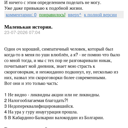
И ничего с этим определением поделать не могу.
Уже даже привыкаю к подобной жизни.
комментарии: 0
понравилось!
вверх^
к полной версии
Маленькая история.
23-07-2026 07:04
Один оч хороший, симпатичный человек, который был
когда-то в меня по уши влюблён, а я? - не помню что было
со мной тогда, и мы с тех пор не разговаривали никак,
почитывает мой дневник, знает мою страсть к
скороговоркам, и неожиданно подкинул, ну, несколько из
них, назвал эти скороговорки более современными.
Вот они и это только часть:
1 Не видно - ликвидны акции или не ликвидны.
2 Налогооблагаемая благодать?!
3 Недопереквалифицировавшийся.
4 На ура у гуру инаугурация прошла.
5 В Кабардино-Балкарии валокордин из Болгарии.