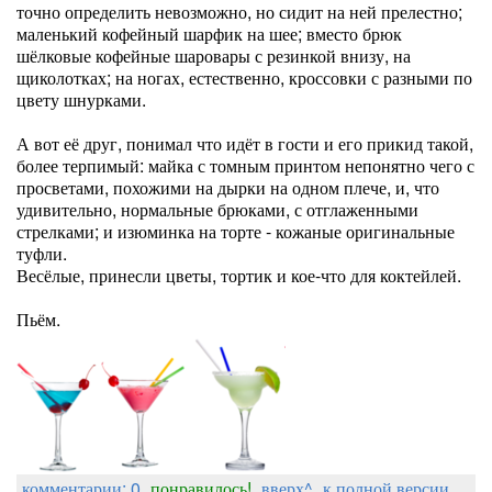
точно определить невозможно, но сидит на ней прелестно;
маленький кофейный шарфик на шее; вместо брюк
шёлковые кофейные шаровары с резинкой внизу, на
щиколотках; на ногах, естественно, кроссовки с разными по
цвету шнурками.
А вот её друг, понимал что идёт в гости и его прикид такой,
более терпимый: майка с томным принтом непонятно чего с
просветами, похожими на дырки на одном плече, и, что
удивительно, нормальные брюками, с отглаженными
стрелками; и изюминка на торте - кожаные оригинальные
туфли.
Весёлые, принесли цветы, тортик и кое-что для коктейлей.
Пьём.
комментарии: 0
понравилось!
вверх^
к полной версии