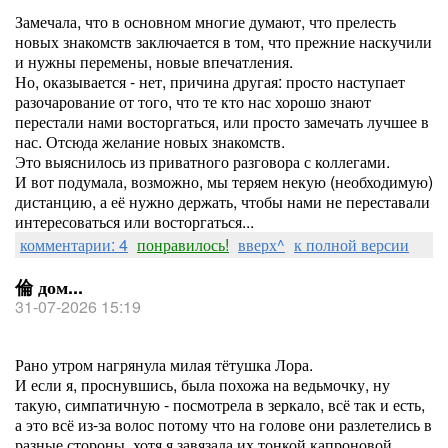
Замечала, что в основном многие думают, что прелесть
новых знакомств заключается в том, что прежние наскучили
и нужны перемены, новые впечатления.
Но, оказывается - нет, причина другая: просто наступает
разочарование от того, что те кто нас хорошо знают
перестали нами восторгаться, или просто замечать лучшее в
нас. Отсюда желание новых знакомств.
Это выяснилось из приватного разговора с коллегами.
И вот подумала, возможно, мы теряем некую (необходимую)
дистанцию, а её нужно держать, чтобы нами не переставали
интересоваться или восторгаться...
комментарии: 4
понравилось!
вверх^
к полной версии
倫 дом...
31-07-2026 15:19
Рано утром нагрянула милая тётушка Лора.
И если я, проснувшись, была похожа на ведьмочку, ну
такую, симпатичную - посмотрела в зеркало, всё так и есть,
а это всё из-за волос потому что на голове они разлетелись в
разные стороны, хотя я завязала их тонкой капроновой