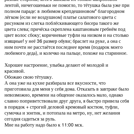
лентой, ничегошеньки не помогло, то тётушка была уже при
полном параде: в любимом крепдешиновом* благородном
лёгком (если не воздушном) платье салатового цвета с
рисунком из слегка поблёскивающего бисера такого же
цвета слева; причёска скреплена каштановым гребнём под
цвет волос сбоку; коричневые туфли на низком и на столько
изящные! у неё 36 размер обуви; браслет на руке, а она с
ним почти не расстаётся последнее время (подарок моего
любимого деда), и колечко на пальце, похоже на старинное.
Хорошее настроение, улыбка делают её молодой и
красивой.
Обожаю свою тётушку.
А она уже на кухне разбирала все вкусности, что
приготовила для меня у себя дома. Отказать в завтраке было
невозможно, времени на общение оказалось мало, однако
славно поприветствовали друг друга, я быстро привела себя
в порядок + строгий деловой кремовый костюм, туфли,
сумочка и зонтик, и потопала на метро, ну, нет желания
сегодня садиться за руль.
Мне на работу надо было к 11:00 мск.