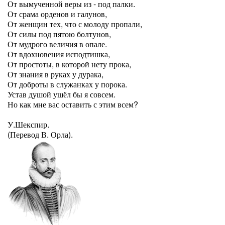
От вымученной веры из - под палки.
От срама орденов и галунов,
От женщин тех, что с молоду пропали,
От силы под пятою болтунов,
От мудрого величия в опале.
От вдохновения исподтишка,
От простоты, в которой нету прока,
От знания в руках у дурака,
От доброты в служанках у порока.
Устав душой ушёл бы я совсем.
Но как мне вас оставить с этим всем?
У.Шекспир.
(Перевод В. Орла).