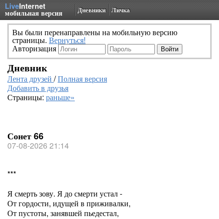
Live
Internet
Дневники
Личка
мобильная версия
Вы были перенаправлены на мобильную версию
страницы.
Вернуться!
Авторизация
Дневник
Лента друзей
/
Полная версия
Добавить в друзья
Страницы:
раньше»
Сонет 66
07-08-2026 21:14
***
Я смерть зову. Я до смерти устал -
От гордости, идущей в приживалки,
От пустоты, занявшей пьедестал,