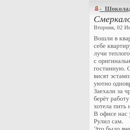
-_Шокола
Смеркало
Вторник, 02 Ию
Вошли в квар
себе кварти
лучи теплого
с оригинальн
гостинную. О
висят эстамп
уютно однов
Заехали за ч
берёт работу
хотела пить 
В офисе нас 
Рулил сам.
Это было вче