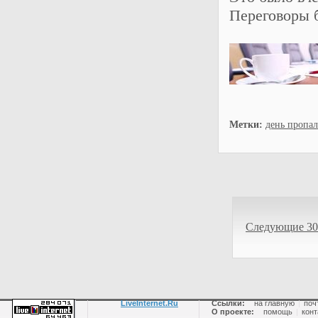
Переговоры б
Метки:
день пропал 
Следующие 30
LiveInternet.Ru
Ссылки:
на главную
|
поч
О проекте:
помощь
|
конт