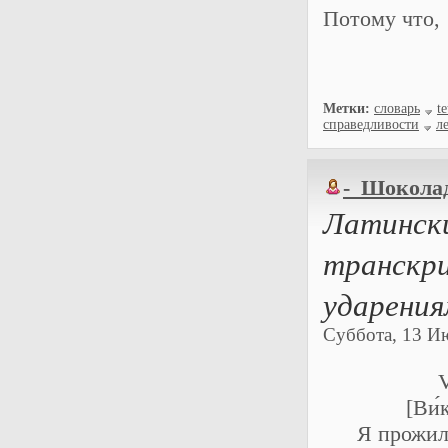
Потому что,
Метки:
словарь
te
справедливости
л
-_Шокола
Латинск
транскри
ударения
Суббота, 13 Ию
V
[Ви́
Я прожил