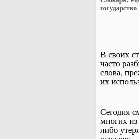
государство
В своих ст
часто раз
слова, пр
их использ
Сегодня с
многих из
либо утер
искажен.