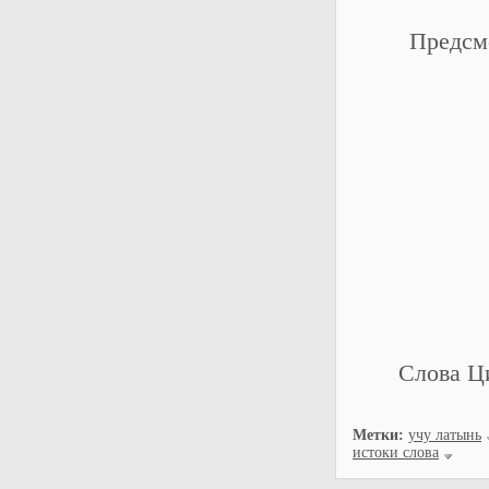
Предсм
Слова Ци
Метки:
учу латынь
истоки слова