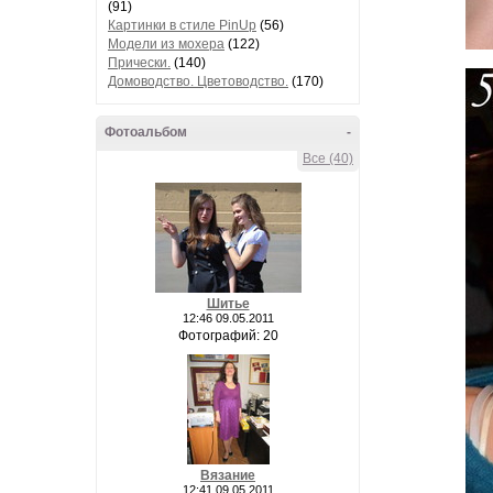
(91)
Картинки в стиле PinUp
(56)
Модели из мохера
(122)
Прически.
(140)
Домоводство. Цветоводство.
(170)
Фотоальбом
-
Все (40)
Шитье
12:46 09.05.2011
Фотографий: 20
Вязание
12:41 09.05.2011