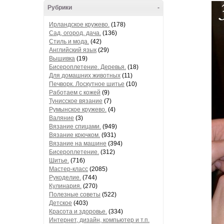
Рубрики
-
Ирландское кружево.
(178)
Сад, огород, дача.
(136)
Стиль и мода.
(42)
Английский язык
(29)
Вышивка
(19)
Бисероплетение. Деревья.
(18)
Для домашних животных
(11)
Печворк. Лоскутное шитье
(10)
Работаем с кожей
(9)
Тунисское вязание
(7)
Румынское кружево.
(4)
Валяние
(3)
Вязание спицами.
(949)
Вязание крючком.
(931)
Вязание на машине
(394)
Бисероплетение.
(312)
Шитье.
(716)
Мастер-класс
(2085)
Рукоделие.
(744)
Кулинария.
(270)
Полезные советы
(522)
Детское
(403)
Красота и здоровье.
(334)
Интернет, дизайн, компьютер и т.п.