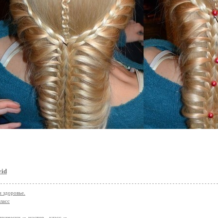
vid
и здоровье.
ласс
прически
мастер - класс