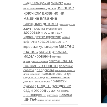
видео
выкройки
вышивка
вяжем
вязание
вяжем детям
взрослым
крючком
вязание на
вязание
машине
спицами
детское
домоводство
жакет
жилетка
журнал drops
здоровье
игрушки
идеи
ирландское кружево
колье
красота
красота и
кофточка
мастер
кулинария
здоровье
- класс
мастер-класс
моделирование
мотивы
платье
пинетки
ирландского кружева
полезные советы
полезные
советы для здоровья
полезные советы
полезные советы для
для рукоделия
сада и огорода
полезные советы
прически
для шитья
прическа
рецепт
рукоделие
пуловер
сад и огород
сумочка
схема
цветоводство
шапочка
цветочек
шитье
шитье штор
шляпка