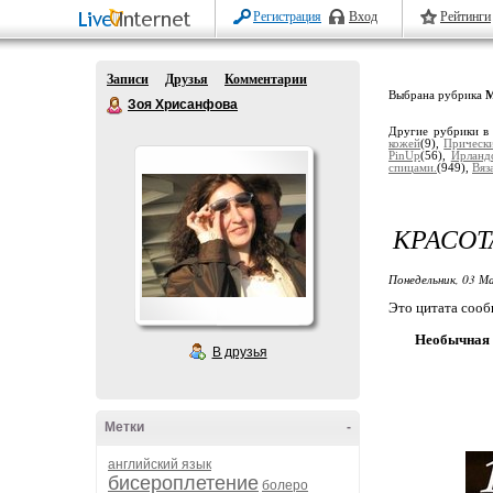
Регистрация
Вход
Рейтинги
Записи
Друзья
Комментарии
Выбрана рубрика
М
Зоя Хрисанфова
Другие рубрики в
кожей
(9),
Прически
PinUp
(56),
Ирланд
спицами.
(949),
Вяз
КРАСОТ
Понедельник, 03 М
Это цитата соо
Необычная 
В друзья
Метки
-
английский язык
бисероплетение
болеро