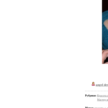
angel de
Рубрики:
Красота 
Мастер-к
Метки:
красота