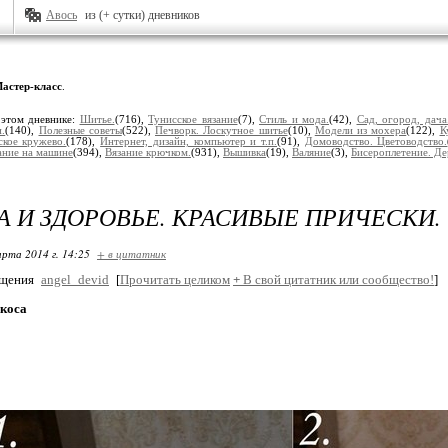
Авось
из (+ сутки) дневников
астер-класс
.
 этом дневнике:
Шитье.
(716),
Тунисское вязание
(7),
Стиль и мода.
(42),
Сад, огород, дача
.
(140),
Полезные советы
(522),
Печворк. Лоскутное шитье
(10),
Модели из мохера
(122),
К
ское кружево.
(178),
Интернет, дизайн, компьютер и т.п.
(91),
Домоводство. Цветоводство.
ание на машине
(394),
Вязание крючком.
(931),
Вышивка
(19),
Валяние
(3),
Бисероплетение. Де
А И ЗДОРОВЬЕ. КРАСИВЫЕ ПРИЧЕСКИ.
арта 2014 г. 14:25
+ в цитатник
бщения
angel_devid
[
Прочитать целиком
+
В свой цитатник или сообщество!
]
коса