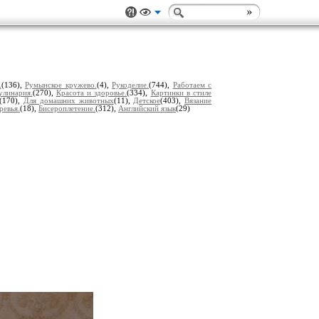
.
(136),
Румынское кружево.
(4),
Рукоделие.
(744),
Работаем с
улинария.
(270),
Красота и здоровье.
(334),
Картинки в стиле
(170),
Для домашних животных
(11),
Детское
(403),
Вязание
ревья.
(18),
Бисероплетение.
(312),
Английский язык
(29)