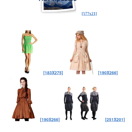
[577x21]
[183X275]
[190X266]
[190X266]
[251X201]