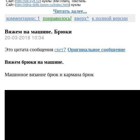
Сайт (
http://ele.kylt.ru/
) куклы Эли Платц. Текстиль.
Сайт (
http://elina-dolls.boom.ru/index.html
) куклы
Читать далее...
комментарии: 1
понравилось!
вверх^
к полной версии
Вяжем на машине. Брюки
20-03-2018 10:34
Это цитата сообщения
свет7
Оригинальное сообщение
Вяжем брюки на машине.
Машинное вязание брюк и кармана брюк