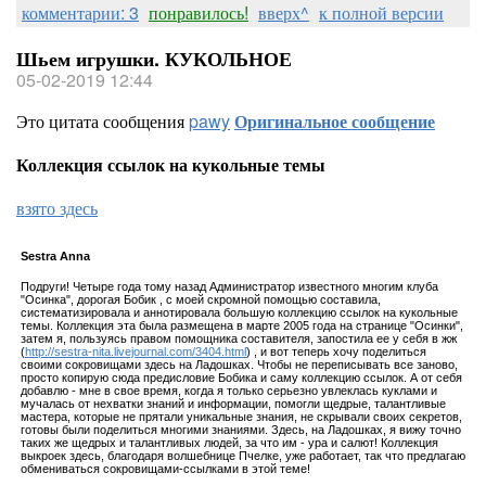
комментарии: 3
понравилось!
вверх^
к полной версии
Шьем игрушки. КУКОЛЬНОЕ
05-02-2019 12:44
Это цитата сообщения
pawy
Оригинальное сообщение
Коллекция ссылок на кукольные темы
взято здесь
Sestra Annа
Подруги! Четыре года тому назад Администратор известного многим клуба
"Осинка", дорогая Бобик , с моей скромной помощью составила,
систематизировала и аннотировала большую коллекцию ссылок на кукольные
темы. Коллекция эта была размещена в марте 2005 года на странице "Осинки",
затем я, пользуясь правом помощника составителя, запостила ее у себя в жж
(
http://sestra-nita.livejournal.com/3404.html
) , и вот теперь хочу поделиться
своими сокровищами здесь на Ладошках. Чтобы не переписывать все заново,
просто копирую сюда предисловие Бобика и саму коллекцию ссылок. А от себя
добавлю - мне в свое время, когда я только серьезно увлеклась куклами и
мучалась от нехватки знаний и информации, помогли щедрые, талантливые
мастера, которые не прятали уникальные знания, не скрывали своих секретов,
готовы были поделиться многими знаниями. Здесь, на Ладошках, я вижу точно
таких же щедрых и талантливых людей, за что им - ура и салют! Коллекция
выкроек здесь, благодаря волшебнице Пчелке, уже работает, так что предлагаю
обмениваться сокровищами-ссылками в этой теме!