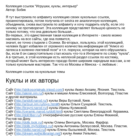
Коллекция ссылок "Игрушки, куклы, интерьер"
Автор: Бобик
Я тут выстроила по алфавиту коллекцию своих кукольных ссылок,
проаннотировала, потом получила от sestra ее аналогичную коллекцию,
объединила, снова выстроила по алфавиту и хочу подарить клубу, если это
ничему не противоречит. Эта коллекция представляет большую ценность не
только потому, что она довольно большая...
Во-первых, это единственная такая коллекция в Интернете - смело можно
наезжать на все сайты, где она появится,
значит, ее точно стырили с Осинки. Во-вторых, пользуясь этой коллекцией,
человек будет избавлен от огромного количества информации об "Алисе из
латекса в коленно-локтевой позе" и т.п. порнухи, которая на него обрушилась
бы, если б он самостоятельно стал искать что-то в Интернете по слову "кукла".
А в-третьих, в этой коллекции есть неплохой раздел ссылок по костюму,
который может быть интересен гораздо более широким народным массам, а не
только кукольным мастерам. Так что из Москвы и Минска - с любовью :
Коллекция ссылок на кукольные темы
Куклы и их авторы
Сайт (
http://akikosoriginals.tripod.com/
) куклы Акико Анзаяи, Япония. Текстиль.
Сайт (
http://alenin.nm.ru/
) куклы и мишки Алены Елисеевой, Волгоград. Пластик
и другие материалы.
Сайт (
http://artdoll.narod.ru/
) куклы Веры Бутовой, Киев.
Сайт (
http://artsun.nm.ru/toys.html#
) куклы Ольги Сунцовой. Текстиль.
Сайт (
http://brayni.narod.ru/
) куклы Ирины Куликовой.
Сайт (
http://ceramic.narod.ru/doll.html
) куклы Светланы Виноградской. Керамика.
Сайт (
http://doll.fiber.ru/
) этнографические русские куклы Елены Фокиной,
Ростов-на-Дону.
Сайт (
http://dolls.look.ru/
) куклы Олины Вентцель, Москва. Фарфор.
Сайт (
http://dolls.myhobbies.ru/
) куклы Антонины Белоусовой, Москва. Пластик.
Сайт (
http://dollsi.narod.ru/
) куклы Елены Бызылевой, Москва. Текстиль
Сайт (
http://dream.gothiclibrarian.net/
) куклы Аники Уильямс.