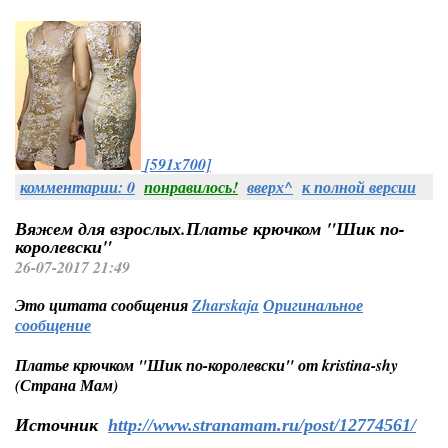
[591x700]
комментарии: 0
понравилось!
вверх^
к полной версии
Вяжем для взрослых.Платье крючком "Шик по-
королевски"
26-07-2017 21:49
Это цитата сообщения
Zharskaja
Оригинальное
сообщение
Платье крючком "Шик по-королевски" от kristina-shy
(Страна Мам)
Источник
http://www.stranamam.ru/post/12774561/