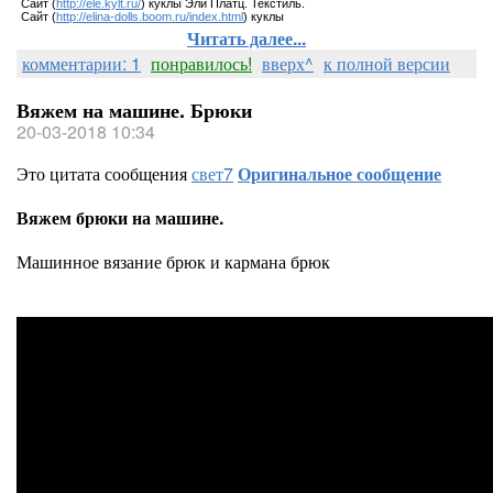
Сайт (
http://ele.kylt.ru/
) куклы Эли Платц. Текстиль.
Сайт (
http://elina-dolls.boom.ru/index.html
) куклы
Читать далее...
комментарии: 1
понравилось!
вверх^
к полной версии
Вяжем на машине. Брюки
20-03-2018 10:34
Это цитата сообщения
свет7
Оригинальное сообщение
Вяжем брюки на машине.
Машинное вязание брюк и кармана брюк