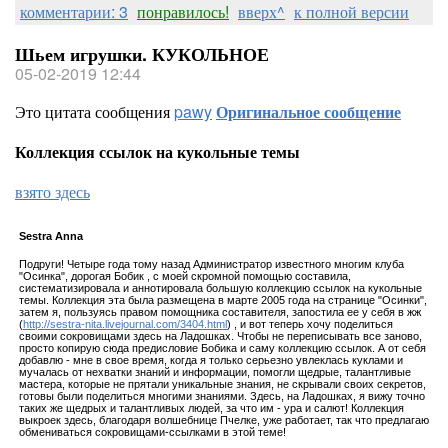
комментарии: 3
понравилось!
вверх^
к полной версии
Шьем игрушки. КУКОЛЬНОЕ
05-02-2019 12:44
Это цитата сообщения
pawy
Оригинальное сообщение
Коллекция ссылок на кукольные темы
взято здесь
Sestra Annа
Подруги! Четыре года тому назад Администратор известного многим клуба
"Осинка", дорогая Бобик , с моей скромной помощью составила,
систематизировала и аннотировала большую коллекцию ссылок на кукольные
темы. Коллекция эта была размещена в марте 2005 года на странице "Осинки",
затем я, пользуясь правом помощника составителя, запостила ее у себя в жж
(
http://sestra-nita.livejournal.com/3404.html
) , и вот теперь хочу поделиться
своими сокровищами здесь на Ладошках. Чтобы не переписывать все заново,
просто копирую сюда предисловие Бобика и саму коллекцию ссылок. А от себя
добавлю - мне в свое время, когда я только серьезно увлеклась куклами и
мучалась от нехватки знаний и информации, помогли щедрые, талантливые
мастера, которые не прятали уникальные знания, не скрывали своих секретов,
готовы были поделиться многими знаниями. Здесь, на Ладошках, я вижу точно
таких же щедрых и талантливых людей, за что им - ура и салют! Коллекция
выкроек здесь, благодаря волшебнице Пчелке, уже работает, так что предлагаю
обмениваться сокровищами-ссылками в этой теме!