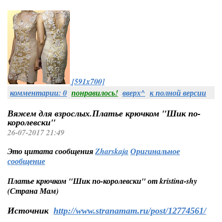
[591x700]
комментарии: 0
понравилось!
вверх^
к полной версии
Вяжем для взрослых.Платье крючком "Шик по-
королевски"
26-07-2017 21:49
Это цитата сообщения
Zharskaja
Оригинальное
сообщение
Платье крючком "Шик по-королевски" от kristina-shy
(Страна Мам)
Источник
http://www.stranamam.ru/post/12774561/