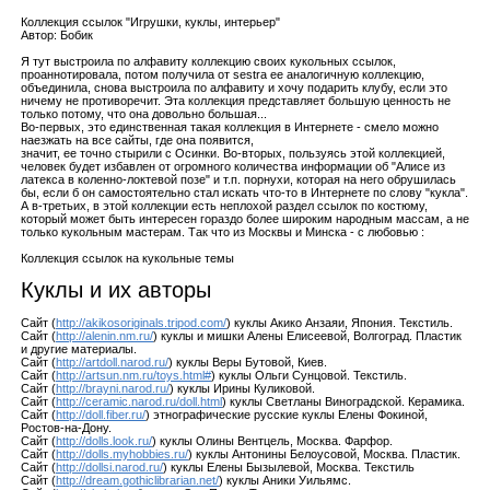
Коллекция ссылок "Игрушки, куклы, интерьер"
Автор: Бобик
Я тут выстроила по алфавиту коллекцию своих кукольных ссылок,
проаннотировала, потом получила от sestra ее аналогичную коллекцию,
объединила, снова выстроила по алфавиту и хочу подарить клубу, если это
ничему не противоречит. Эта коллекция представляет большую ценность не
только потому, что она довольно большая...
Во-первых, это единственная такая коллекция в Интернете - смело можно
наезжать на все сайты, где она появится,
значит, ее точно стырили с Осинки. Во-вторых, пользуясь этой коллекцией,
человек будет избавлен от огромного количества информации об "Алисе из
латекса в коленно-локтевой позе" и т.п. порнухи, которая на него обрушилась
бы, если б он самостоятельно стал искать что-то в Интернете по слову "кукла".
А в-третьих, в этой коллекции есть неплохой раздел ссылок по костюму,
который может быть интересен гораздо более широким народным массам, а не
только кукольным мастерам. Так что из Москвы и Минска - с любовью :
Коллекция ссылок на кукольные темы
Куклы и их авторы
Сайт (
http://akikosoriginals.tripod.com/
) куклы Акико Анзаяи, Япония. Текстиль.
Сайт (
http://alenin.nm.ru/
) куклы и мишки Алены Елисеевой, Волгоград. Пластик
и другие материалы.
Сайт (
http://artdoll.narod.ru/
) куклы Веры Бутовой, Киев.
Сайт (
http://artsun.nm.ru/toys.html#
) куклы Ольги Сунцовой. Текстиль.
Сайт (
http://brayni.narod.ru/
) куклы Ирины Куликовой.
Сайт (
http://ceramic.narod.ru/doll.html
) куклы Светланы Виноградской. Керамика.
Сайт (
http://doll.fiber.ru/
) этнографические русские куклы Елены Фокиной,
Ростов-на-Дону.
Сайт (
http://dolls.look.ru/
) куклы Олины Вентцель, Москва. Фарфор.
Сайт (
http://dolls.myhobbies.ru/
) куклы Антонины Белоусовой, Москва. Пластик.
Сайт (
http://dollsi.narod.ru/
) куклы Елены Бызылевой, Москва. Текстиль
Сайт (
http://dream.gothiclibrarian.net/
) куклы Аники Уильямс.