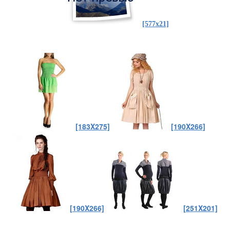
[577x21]
[183X275]
[190X266]
[190X266]
[251X201]