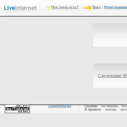
Что здесь есть?
Вход
/
Регистрация
Следующие 30
LiveInternet.Ru
Ссылки:
на главную
|
поч
О проекте:
помощь
|
конт