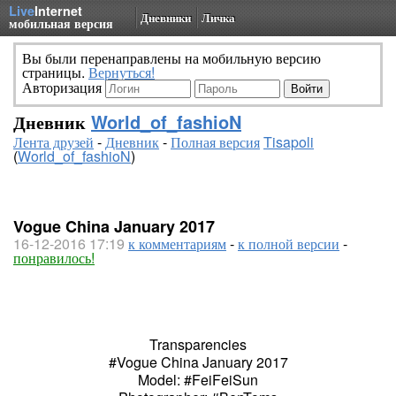
Live
Internet
Дневники
Личка
мобильная версия
Вы были перенаправлены на мобильную версию
страницы.
Вернуться!
Авторизация
Дневник
World_of_fashioN
Лента друзей
-
Дневник
-
Полная версия
Tisapoli
(
World_of_fashioN
)
Vogue China January 2017
16-12-2016 17:19
к комментариям
-
к полной версии
-
понравилось!
Transparencies
#Vogue China January 2017
Model: #FeiFeiSun