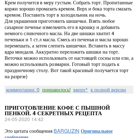
Крем получится в меру густым. Собрать торт. Пропитанные
коржи хорошо промазать кремом. Верх и бока торта смазать
кремом. Поставить торт в холодильник на ночь.
Для украшения приготовить шишечки. Взять любое
сахарное печенье измельчить его в крошку и добавить
немного сливочного масла. На две шишки хватит 4
печеньки и 1 ст.л масла. Смесь из печенья и масла хорошо
перемешать, а затем слепить шишечки. Вставить в массу
ядра миндаля. Аккуратно переложить шишки на торт.
Веточки можно использовать от настоящей сосны или ели, а
можно использовать розмарин. Готовый торт подать к
праздничному столу. Вот такой красивый получается торт
на разрезе)
комментарии: 0
понравилось!
вверх^
к полной версии
ПРИГОТОВЛЕНИЕ КОФЕ С ПЫШНОЙ
ПЕНКОЙ. 4 СЕКРЕТНЫХ РЕЦЕПТА
24-05-2020 14:42
Это цитата сообщения
BARGUZIN
Оригинальное
сообщение