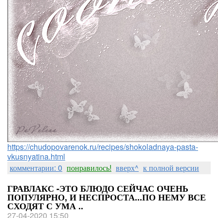
https://chudopovarenok.ru/recipes/shokoladnaya-pasta-
vkusnyatina.html
комментарии: 0
понравилось!
вверх^
к полной версии
ГРАВЛАКС -ЭТО БЛЮДО СЕЙЧАС ОЧЕНЬ
ПОПУЛЯРНО, И НЕСПРОСТА...ПО НЕМУ ВСЕ
СХОДЯТ С УМА ..
27-04-2020 15:50