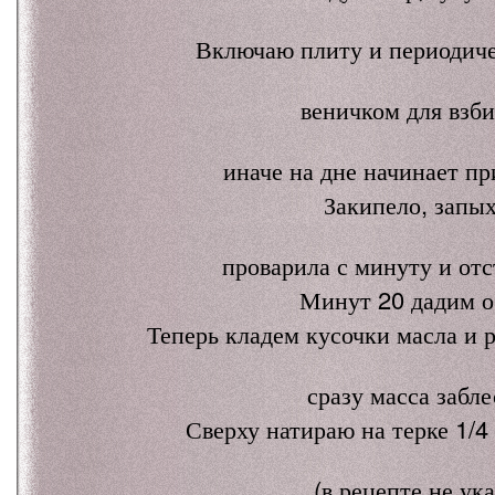
Включаю плиту и периодич
веничком для взби
иначе на дне начинает пр
Закипело, запых
проварила с минуту и отс
Минут 20 дадим о
Теперь кладем кусочки масла и 
сразу масса забле
Сверху натираю на терке 1/4
(в рецепте не ук