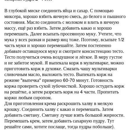
В глубокой миске соединить яйца и сахар. С помощью
миксера, хорошо взбить яичную смесь, до белого и пышного
состояния. Масло соединить с молоком и влить в яичную
массу, ещё раз взбить. Затем добавить какао и хорошо
перемешать. Далее всыпать просеянную муку. Учтите, что
мука у всех разная и размер яиц тоже. Поэтому, всыпьте 1/2
часть муки и хорошо перемешайте. Затем постепенно
добавьте оставшуюся муку и смотрите консистенцию тесто.
Тесто получиться очень воздушное и лёгкое. В меру густое
и не забитое мукой. Я выпекала корж в мультиварке, можно
приготовить корж в духовке. Смазать чашу мультиварки
сливочным масло, выложить тесто. Выпекать корж на
режиме "выпечка" примерно 60-70 минут. Готовность
коржа проверить сухой зубочисткой. Хорошо остудить корж
на решётке, а затем разрезать корж на 4 части. Пропитать
коржи любым сиропом.
Для приготовления крема раскрошить халву в мелкую
крошку. Соединить халву с какао и перемешать. Затем
добавить сметану. Сметану лучше взять большой жирности.
Перемешать крем, затем добавить сахарную пудру. Тут
решайте сами, хотите послаще, тогда пудры побольше).