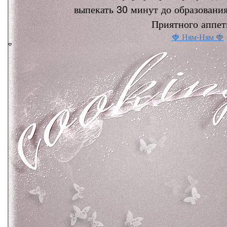
выпекать 30 минут до образования
Приятного аппет
🍓 Ням-Ням 🍓