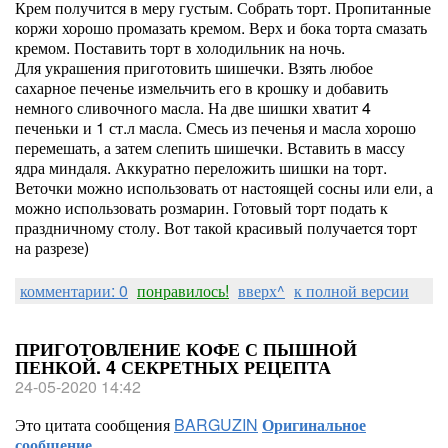
Крем получится в меру густым. Собрать торт. Пропитанные
коржи хорошо промазать кремом. Верх и бока торта смазать
кремом. Поставить торт в холодильник на ночь.
Для украшения приготовить шишечки. Взять любое
сахарное печенье измельчить его в крошку и добавить
немного сливочного масла. На две шишки хватит 4
печеньки и 1 ст.л масла. Смесь из печенья и масла хорошо
перемешать, а затем слепить шишечки. Вставить в массу
ядра миндаля. Аккуратно переложить шишки на торт.
Веточки можно использовать от настоящей сосны или ели, а
можно использовать розмарин. Готовый торт подать к
праздничному столу. Вот такой красивый получается торт
на разрезе)
комментарии: 0
понравилось!
вверх^
к полной версии
ПРИГОТОВЛЕНИЕ КОФЕ С ПЫШНОЙ
ПЕНКОЙ. 4 СЕКРЕТНЫХ РЕЦЕПТА
24-05-2020 14:42
Это цитата сообщения
BARGUZIN
Оригинальное
сообщение