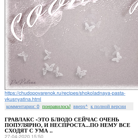
https://chudopovarenok.ru/recipes/shokoladnaya-pasta-
vkusnyatina.html
комментарии: 0
понравилось!
вверх^
к полной версии
ГРАВЛАКС -ЭТО БЛЮДО СЕЙЧАС ОЧЕНЬ
ПОПУЛЯРНО, И НЕСПРОСТА...ПО НЕМУ ВСЕ
СХОДЯТ С УМА ..
27-04-2020 15:50