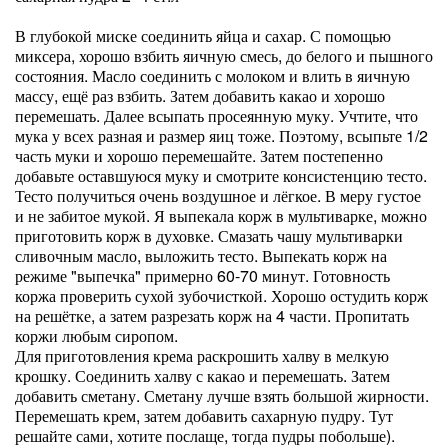
В глубокой миске соединить яйца и сахар. С помощью
миксера, хорошо взбить яичную смесь, до белого и пышного
состояния. Масло соединить с молоком и влить в яичную
массу, ещё раз взбить. Затем добавить какао и хорошо
перемешать. Далее всыпать просеянную муку. Учтите, что
мука у всех разная и размер яиц тоже. Поэтому, всыпьте 1/2
часть муки и хорошо перемешайте. Затем постепенно
добавьте оставшуюся муку и смотрите консистенцию тесто.
Тесто получиться очень воздушное и лёгкое. В меру густое
и не забитое мукой. Я выпекала корж в мультиварке, можно
приготовить корж в духовке. Смазать чашу мультиварки
сливочным масло, выложить тесто. Выпекать корж на
режиме "выпечка" примерно 60-70 минут. Готовность
коржа проверить сухой зубочисткой. Хорошо остудить корж
на решётке, а затем разрезать корж на 4 части. Пропитать
коржи любым сиропом.
Для приготовления крема раскрошить халву в мелкую
крошку. Соединить халву с какао и перемешать. Затем
добавить сметану. Сметану лучше взять большой жирности.
Перемешать крем, затем добавить сахарную пудру. Тут
решайте сами, хотите послаще, тогда пудры побольше).