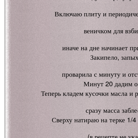
Включаю плиту и периодич
веничком для взби
иначе на дне начинает пр
Закипело, запых
проварила с минуту и отс
Минут 20 дадим о
Теперь кладем кусочки масла и 
сразу масса забле
Сверху натираю на терке 1/4
(в рецепте не ук