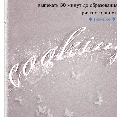
выпекать 30 минут до образования
Приятного аппет
🍓 Ням-Ням 🍓