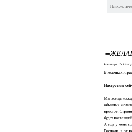
Психологичес
=ЖЕЛА
Пятница, 09 Ноябр
В колонках игра
Настроение сей
Мы всегда жажде
обычных желаний
простое. Странн
будет настоящий
А еще у меня в 
Господи, я от п