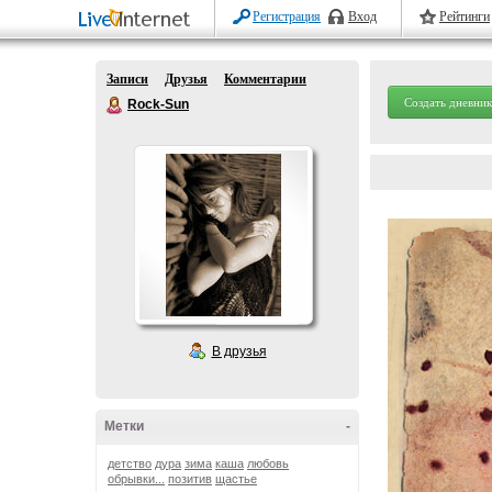
Регистрация
Вход
Рейтинги
Записи
Друзья
Комментарии
Создать дневник
Rock-Sun
В друзья
Метки
-
детство
дура
зима
каша
любовь
обрывки...
позитив
щастье