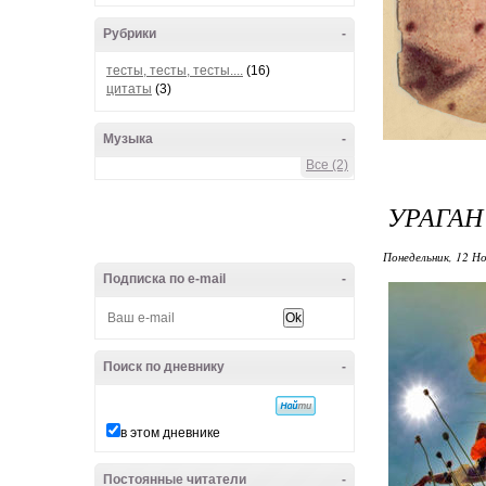
Рубрики
-
тесты, тесты, тесты....
(16)
цитаты
(3)
Музыка
-
Все (2)
УРАГАН
Понедельник, 12 Но
Подписка по e-mail
-
Поиск по дневнику
-
в этом дневнике
Постоянные читатели
-