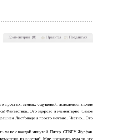
Комментарии
(
8
)
Нравится
Поделиться
ного простых, земных ощущений, исполнения вполне
сь! Фантастика.. Это здорово и элементарно. Самое
трашнем Лист'опаде я просто мечтаю.. Честно... Это
уть ли не с каждой минутой. Питер. СПбГУ. Журфак.
ккумулятор из розетки!! Мне потратить куда-то эту