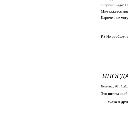
энергию надо! Н
Мне кажется мне
Кароче я не могу
P.S.Но вообще-т
ИНОГДА
Пятница, 02 Ноябр
Это цитата соо
скажем дру