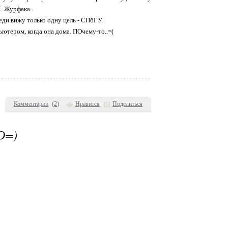
..Журфака..
еди вижу только одну цель - СПбГУ.
ьютером, когда она дома. ПОчему-то..=(
Комментарии
(
2
)
Нравится
Поделиться
О=)