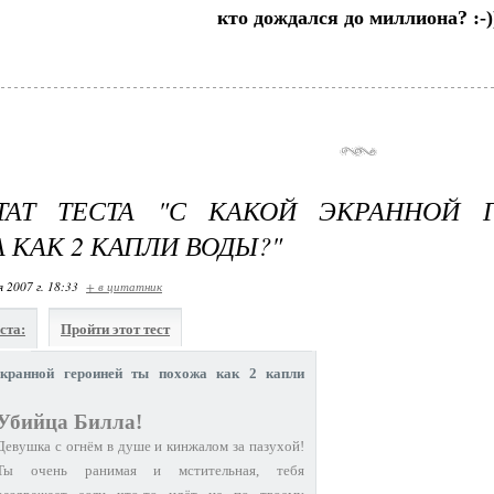
кто дождался до миллиона? :-)
ЬТАТ ТЕСТА "С КАКОЙ ЭКРАННОЙ 
 КАК 2 КАПЛИ ВОДЫ?"
я 2007 г. 18:33
+ в цитатник
ста:
Пройти этот тест
кранной героиней ты похожа как 2 капли
Убийца Билла!
Девушка с огнём в душе и кинжалом за пазухой!
Ты очень ранимая и мстительная, тебя