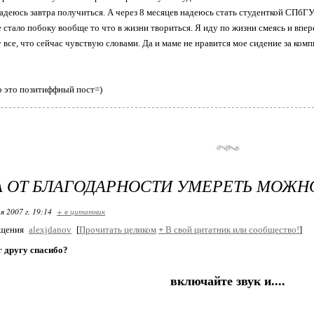
адеюсь завтра получиться. А через 8 месяцев надеюсь стать студенткой СПбГУ.
 стало побоку вообще то что в жизни твориться. Я иду по жизни смеясь и впер
 все, что сейчас чувствую словами. Да и маме не нравится мое сидение за комп
о это позитиффный пост=)
 ОТ БЛАГОДАРНОСТИ УМЕРЕТЬ МОЖН
я 2007 г. 19:14
+ в цитатник
бщения
alexjdanov
[
Прочитать целиком
+
В свой цитатник или сообщество!
]
г другу спасибо?
включайте звук и....