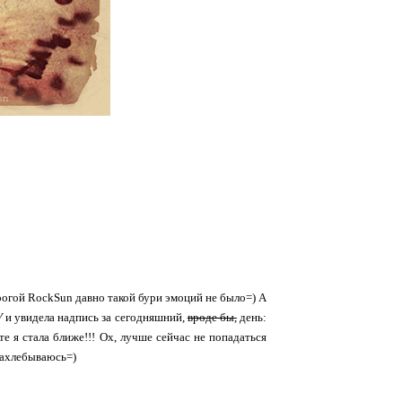
рогой RockSun давно такой бури эмоций не было=) А
У
и увидела надпись за сегодняшний,
вроде бы,
день:
те я стала ближе!!! Ох, лучше сейчас не попадаться
 захлебываюсь=)