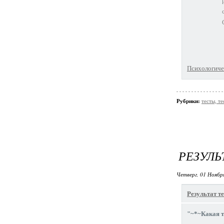
Психологичес
Рубрики:
тесты, те
РЕЗУЛЬ
Четверг, 01 Ноябр
Результат те
"~*~Какая 