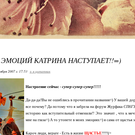
 ЭМОЦИЙ КАТРИНА НАСТУПАЕТ!!=)
ября 2007 г. 17:53
+ в цитатник
Настроение сейчас -
супер-супер-супер!!!!!
Да-да-да!Вы не ошиблись в прочитании названия=) У вашей до
все почему? Да потому что я забрела на форум Журфака
СПбГ
историю как вступительный отменили!! Это значит , что к меч
мне на глаза=) А то утонете в моих эмоциях=) я сама от щастья
Кароч люди, верьте - Есть в жизне
ЩАСТЬЕ
!!!!!(=