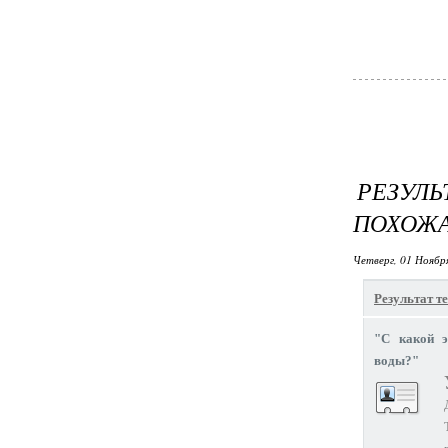
РЕЗУЛ
ПОХОЖА
Четверг, 01 Ноябр
Результат те
"С какой э
воды?"