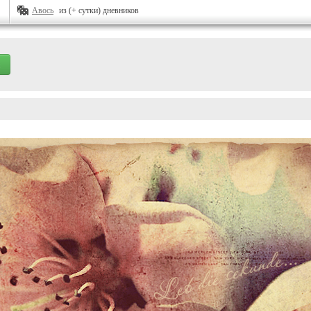
Авось
из (+ сутки) дневников