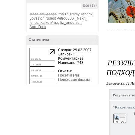
Все (19)
Mnch
effulgence
Irba37
JimmyHendrix
Lovestori
Nisest
Petro0306
_Nekit_
fenochka
kotMypp
liz_anderson
Аня_Грек
Статистика
-
Создан: 29.03.2007
Записей:
Комментариев:
РЕЗУЛ
Написано: 743
ПОДХОД
Отчеты:
Посетители
Поисковые фразы
Воскресенье, 11 Но
Результат те
"Какое ласк