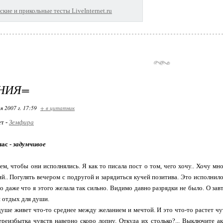
кие и прикольные тесты LiveInternet.ru
НИЯ=
я 2007 г. 17:59
+ в цитатник
ет -
Земфира
час -
задумчивое
м, чтобы они исполнялись. Я как то писала пост о том, чего хочу.. Хочу м
.. Погулять вечером с подругой и зарядиться кучей позитива. Это исполнило
о даже что я этого желала так сильно. Видимо давно разрядки не было. О зав
 отдых для души.
душе живет что-то среднее между желанием и мечтой. И это что-то растет ч
ереизбытка чувств наверно скоро лопну. Откуда их столько?... Выключите а