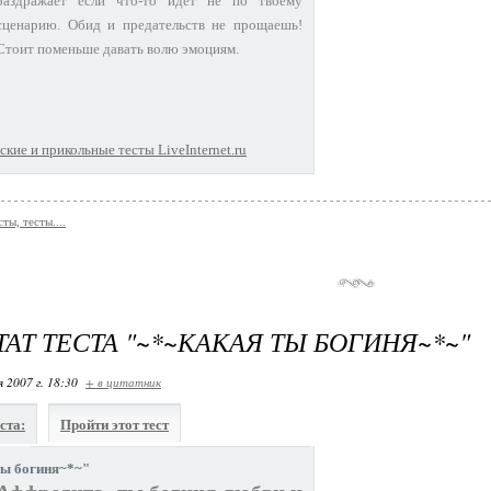
раздражает если что-то идёт не по твоему
сценарию. Обид и предательств не прощаешь!
Стоит поменьше давать волю эмоциям.
кие и прикольные тесты LiveInternet.ru
сты, тесты....
ТАТ ТЕСТА "~*~КАКАЯ ТЫ БОГИНЯ~*~"
я 2007 г. 18:30
+ в цитатник
ста:
Пройти этот тест
ты богиня~*~"