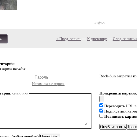
« Пред. запись
—
К дневнику
—
След. запись 
ь
ентарий:
 пароль на сайте:
Rock-Sun запретил к
Напоминание пароля
тария:
смайлики
Прикрепить картинк
Переводить URL в
Подписаться на к
Подписать карти
рафии: (найти ошибки)