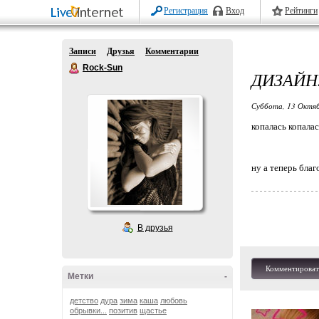
Регистрация
Вход
Рейтинги
Записи
Друзья
Комментарии
Rock-Sun
ДИЗАЙН.
Суббота, 13 Октяб
копалась копалас
ну а теперь благ
В друзья
Комментироват
Метки
-
детство
дура
зима
каша
любовь
обрывки...
позитив
щастье