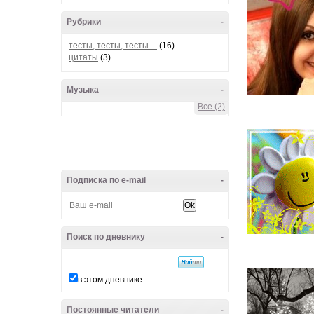
Рубрики
-
тесты, тесты, тесты....
(16)
цитаты
(3)
Музыка
-
Все (2)
Подписка по e-mail
-
Поиск по дневнику
-
в этом дневнике
Постоянные читатели
-