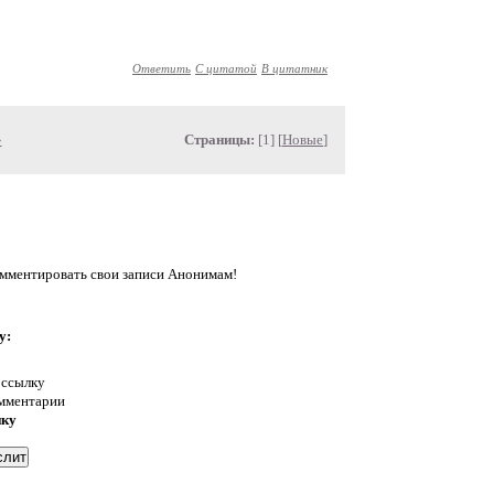
Ответить
С цитатой
В цитатник
»
Страницы:
[1] [
Новые
]
омментировать свои записи Анонимам!
у:
 ссылку
омментарии
нку