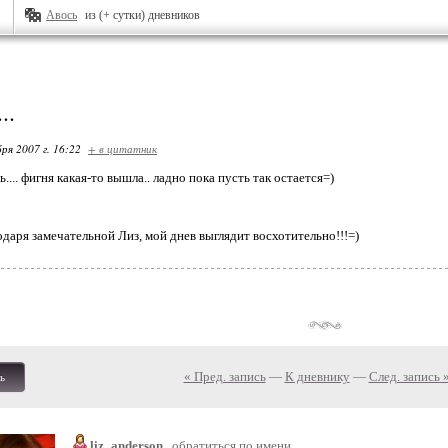
Авось
из (+ сутки) дневников
..
ря 2007 г. 16:22
+ в цитатник
ь.... фигня какая-то вышла.. ладно пока пусть так остается=)
одаря замечательной Лиз, мой днев выглядит восхотительно!!!=)
« Пред. запись
—
К дневнику
—
След. запись 
ь
liz_anderson
обратиться по имени