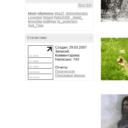
Все (19)
Mnch
effulgence
Irba37
JimmyHendrix
Lovestori
Nisest
Petro0306
_Nekit_
fenochka
kotMypp
liz_anderson
Аня_Грек
Статистика
-
Создан: 29.03.2007
Записей:
Комментариев:
Написано: 743
Отчеты:
Посетители
Поисковые фразы