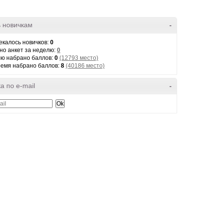
 новичкам
-
екалось новичков:
0
но анкет за неделю:
0
лю набрано баллов:
0
(12793 место)
ремя набрано баллов:
8
(40186 место)
а по e-mail
-