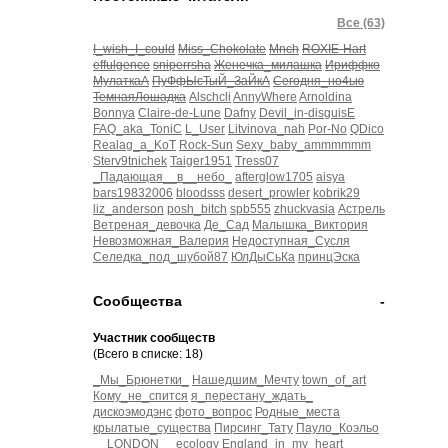
Все (63)
I_wish_I_could
Miss_Chokolate
Mnch
ROXIE-Hart
effulgence
sniperrsha
Женечка_милашка
Ириффко
МулаткаА
ПуФфЫсТыЙ_ЗаЙкА
Сегодня_но4ью
ТемнаяЛошадка
Alschcli
AnnyWhere
Arnoldina
Bonnya
Claire-de-Lune
Dafny
Devil_in-disguisE
FAQ_aka_ToniC
L_User
Litvinova_nah
Por-No
QDico
Realag_a_KoT
Rock-Sun
Sexy_baby_ammmmmm
Sterv9tnichek
Taiger1951
Tress07
_Падающая__в__небо_
afterglow1705
aisya
bars19832006
bloodsss
desert_prowler
kobrik29
liz_anderson
posh_bitch
spb555
zhuckvasia
Астрель
Ветреная_девочка
Де_Сад
Малышка_Виктория
Невозможная_Валерия
Недоступная_Сусля
Селедка_под_шубой87
ЮлДыСьКа
принцЭска
Сообщества
-
Участник сообществ
(Всего в списке: 18)
_Мы_Брюнетки_
Нашедшим_Мечту
town_of_art
Кому_не_спится
я_перестану_ждать_
дискоэмодэнс
фото_вопрос
Родные_места
крылатые_существа
Пирсинг_Тату
Пауло_Коэльо
__LONDON__
ecology
England_in_my_heart