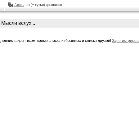
Авось
из (+ сутки) дневников
Мысли вслух...
Дневник закрыт всем, кроме списка избранных и списка друзейl
Зарегистриров