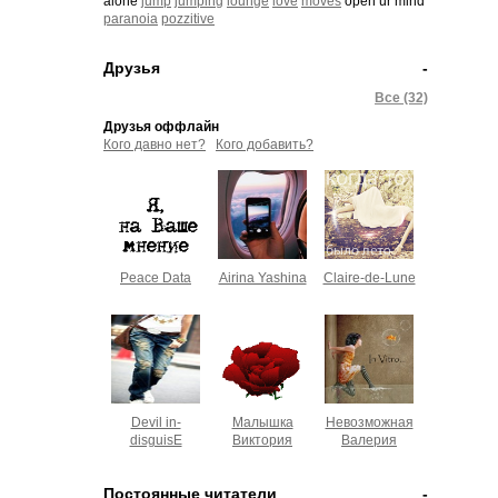
alone
jump
jumping
lounge
love
moves
open ur mind
paranoia
pozzitive
Друзья
-
Все (32)
Друзья оффлайн
Кого давно нет?
Кого добавить?
Peace Data
Airina Yashina
Claire-de-Lune
Devil in-
Малышка
Невозможная
disguisE
Виктория
Валерия
Постоянные читатели
-