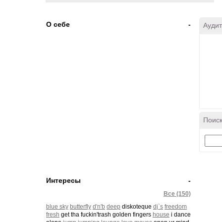
О себе
-
Аудит
Поиск
Интересы
-
Все (150)
blue sky
butterfly
d'n'b
deep
diskoteque
dj`s
freedom
fresh
get tha fuckin'trash golden fingers
house
i dance