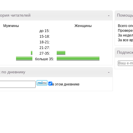
ория читателей
-
Помощь
Мужчины
Женщины
Всего оп
Провере
до 15:
За неде
15-18:
За все в
18-21:
21-27:
Подписк
27-35:
больше 35:
 по дневнику
-
в этом дневнике