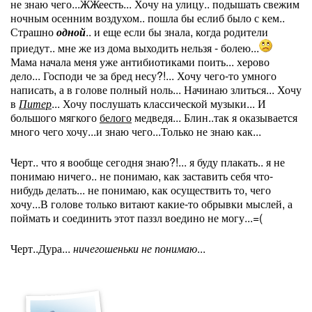
не знаю чего...ЖЖеесть... Хочу на улицу.. подышать свежим
ночным осенним воздухом.. пошла бы еслиб было с кем..
Страшно
одной
.. и еще если бы знала, когда родители
приедут.. мне же из дома выходить нельзя - болею...
Мама начала меня уже антибиотиками поить... херово
дело... Господи че за бред несу?!... Хочу чего-то умного
написать, а в голове полный ноль... Начинаю злиться... Хочу
в
Питер
... Хочу послушать классической музыки... И
большого мягкого
белого
медведя... Блин..так я оказывается
много чего хочу...и знаю чего...Только не знаю как...
Черт.. что я вообще сегодня знаю?!... я буду плакать.. я не
понимаю ничего.. не понимаю, как заставить себя что-
нибудь делать... не понимаю, как осуществить то, чего
хочу...В голове только витают какие-то обрывки мыслей, а
поймать и соединить этот паззл воедино не могу...=(
Черт..Дура...
ничегошеньки не понимаю
...