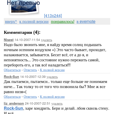
[413x244]
вверх^
к полной версии
понравилось!
в evernote
Комментарии (4):
14-10-2007-11:54
удалить
Nisest
Надо было звонить мне, я найду время солнц подышать
ночным осенним воздухом =) Это часто бывает, проходит,
налаживается, забывается. Бесит всё, от а до я, и
непонятность... Это состояние нужно пережить самой,
перебороть его, а так всё наладиться!!!
Обратиться
-
Ответить
-
К полной версии
14-10-2007-12:39
удалить
Rock-Sun
Дак пытаемси, пытаемси.. только еще больше не понимаем
ниче... Так толку то от того что позвонила бы? Мне ж все
равно низя=(
Обратиться
-
Ответить
-
К полной версии
24-10-2007-22:51
удалить
liz_anderson
Rock-Sun
, харе хондрить. Бери и делай. лбом сквозь стену.
И всё...