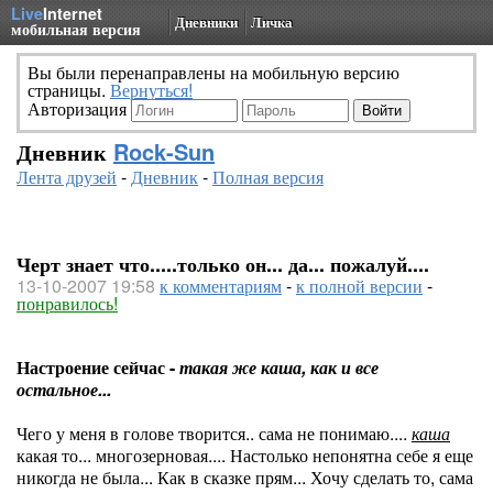
Live
Internet
Дневники
Личка
мобильная версия
Вы были перенаправлены на мобильную версию
страницы.
Вернуться!
Авторизация
Дневник
Rock-Sun
Лента друзей
-
Дневник
-
Полная версия
Черт знает что.....только он... да... пожалуй....
13-10-2007 19:58
к комментариям
-
к полной версии
-
понравилось!
Настроение сейчас -
такая же каша, как и все
остальное...
Чего у меня в голове творится.. сама не понимаю....
каша
какая то... многозерновая.... Настолько непонятна себе я еще
никогда не была... Как в сказке прям... Хочу сделать то, сама