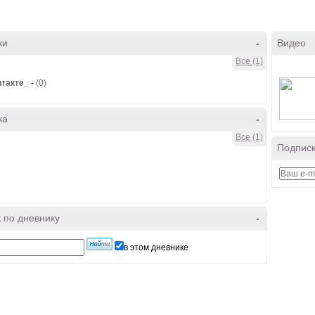
ки
-
Видео
Все (1)
такте_
-
(0)
ка
-
Все (1)
Подписк
 по дневнику
-
в этом дневнике