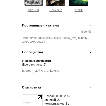
nike 333
Rock-Sun
zuzzik
Постоянные читатели
-
Все (9)
-Marino4ka-
Шокирую
Dishjzh
Follow_My_Insanity
atreie
axett
zuzzik
Сообщества
-
Участник сообществ
(Всего в списке: 2)
Виктор__Цой
Агата_Кристи
Статистика
-
Создан: 06.05.2007
Записей: 22
Комментариев: 31