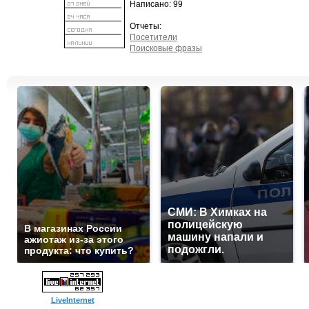
Написано: 99
Отчеты:
Посетители
Поисковые фразы
СМИ: В Химках на
полицейскую
В магазинах России
машину напали и
ажиотаж из-за этого
подожгли.
продукта: что купить?
LiveInternet