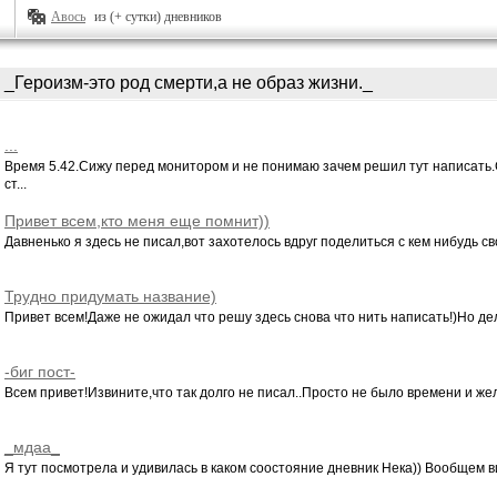
Авось
из (+ сутки) дневников
_Героизм-это род смерти,а не образ жизни._
...
Время 5.42.Сижу перед монитором и не понимаю зачем решил тут написать
ст...
Привет всем,кто меня еще помнит))
Давненько я здесь не писал,вот захотелось вдруг поделиться с кем нибудь сво
Трудно придумать название)
Привет всем!Даже не ожидал что решу здесь снова что нить написать!)Но дел
-биг пост-
Всем привет!Извините,что так долго не писал..Просто не было времени и жела
_мдаа_
Я тут посмотрела и удивилась в каком соостояние дневник Нека)) Вообщем виж