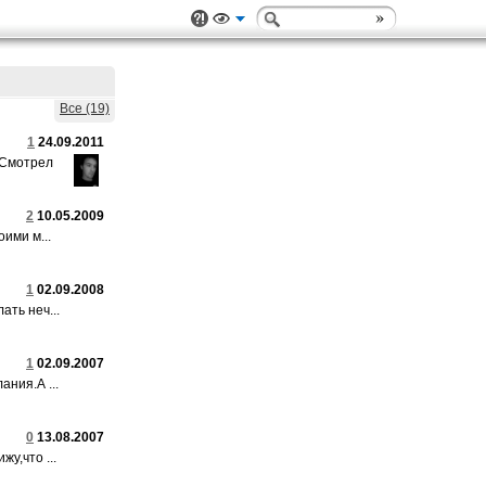
Все (19)
1
24.09.2011
.Смотрел
2
10.05.2009
ими м...
1
02.09.2008
ать неч...
1
02.09.2007
ния.А ...
0
13.08.2007
у,что ...