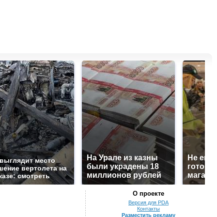
На Урале из казны
Не ешьт
 выглядит место
были украдены 18
готовую
шение вертолета на
миллионов рублей
магазин
казе: смотреть
О проекте
Версия для PDA
Контакты
Разместить рекламу