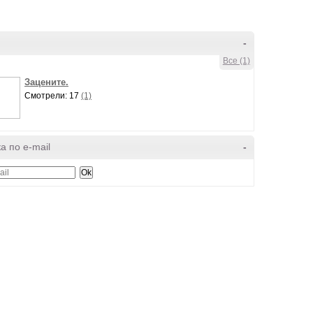
-
Все (1)
Зацените.
Смотрели: 17
(1)
а по e-mail
-