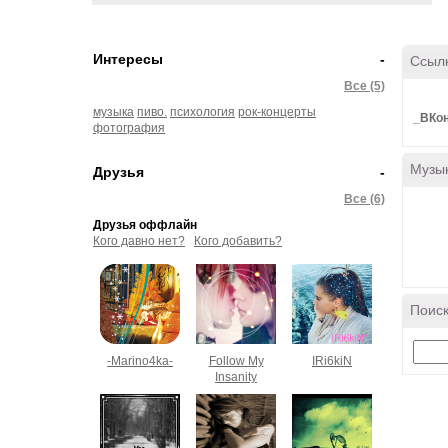
Интересы
-
Ссыл
Все (5)
музыка
пиво.
психология
рок-концерты
_ВКон
фотография
Музы
Друзья
-
Все (6)
Друзья оффлайн
Кого давно нет?
Кого добавить?
Поиск
-Marino4ka-
Follow My
IRi6kiN
Insanity