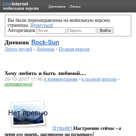
Live
Internet
Дневники
Личка
мобильная версия
Вы были перенаправлены на мобильную версию
страницы.
Вернуться!
Авторизация
Дневник
Rock-Sun
Лента друзей
-
Дневник
-
Полная версия
Хочу любить и быть любимой....
29-10-2007 11:46
к комментариям
-
к полной версии
-
понравилось!
[318x481]
Настроение сейчас -
а
черт его знает.. настроено на позитив=)