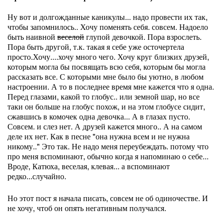
Ну вот и долгожданные каникулы... надо провести их так,
чтобы запомнилось.. Хочу поменять себя. совсем. Надоело
быть наивной
веселой
глупой девочкой. Пора взрослеть.
Пора быть другой, т.к. такая я себе уже осточертела
просто.Хочу....хочу много чего. Хочу круг близких друзей,
которым могла бы посвящать всю себя, которым бы могла
рассказать все. С которыми мне было бы уютно, в любом
настроении. А то в последнее время мне кажется что я одна.
Перед глазами, какой то глобус.. или земной шар, но все
таки он больше на глобус похож, и на этом глобусе сидит,
сжавшись в комочек одна девочка... А в глазах пусто.
Совсем. и слез нет. А друзей кажется много.. А на самом
деле их нет. Как в песне "она нужна всем и не нужна
никому.." Это так. Не надо меня переубеждать. потому что
про меня вспоминают, обычно когда я напоминаю о себе...
Вроде, Катюха, веселая, клевая... а вспоминают
редко...случайно.
Но этот пост я начала писать, совсем не об одиночестве. И
не хочу, чтоб он опять негативным получался.