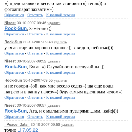
=) представляю и весело так становится) тепло)) и
фотоаппарат захватим=)
Обратиться
-
Ответить
-
К полной версии
30-10-2007-09:46
удалить
Nisest
Rock-Sun
, Замётано ;)
Обратиться
-
Ответить
-
К полной версии
30-10-2007-09:48
удалить
Rock-Sun
у тя аватарчик хорошо подошел)) завидно, небось=))))
Обратиться
-
Ответить
-
К полной версии
30-10-2007-09:52
удалить
Nisest
Rock-Sun
, Бугаг =) Случайности неслучайны ;))
Обратиться
-
Ответить
-
К полной версии
30-10-2007-09:55
удалить
Rock-Sun
и не говори=)ой, как мне весело седня=) ща еще воды
нагрею и в ванну палезу=) буду самым щасливым челом=)
Обратиться
-
Ответить
-
К полной версии
30-10-2007-09:57
удалить
Nisest
Rock-Sun
, Ага, и с мыльными пузырями....мм...кайф)))
Обратиться
-
Ответить
-
К полной версии
30-10-2007-09:58
удалить
_Peace_Data_
точно
LI 7.05.22