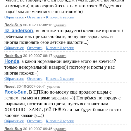
и пузырями) присоединяйтесь к нам кто хочет!!!! будем все
рады!! мы же меняемся с позитивом!!=)
Обратиться
-
Ответить
-
К полной версии
30-10-2007-08:16
удалить
Rock-Sun
liz_anderson
, меня тоже это радует=) клево же взрослеть)
ребенком тож прикольно быть, но лучше взрослым.. и
иногда позволять себе детские шалости...)
Обратиться
-
Ответить
-
К полной версии
30-10-2007-08:17
удалить
Rock-Sun
Honda
, а какой нормальной девушке этого не хочется?
только ненормальной наверно)) поэтому и посты у нас
иногда похожи=)
Обратиться
-
Ответить
-
К полной версии
30-10-2007-09:41
удалить
Nisest
Rock-Sun
, В ЦПКио по-моему ещё продают шары с
гелием, ты меня прямо заразила =)) Попрёмся по городу с
шариками, позитивного цвета, пусть все знают нам
ХОРОШО - ЗАВИДУЙТЕ!!! Если нас будет больше то это
вообще каааайф....;)
Обратиться
-
Ответить
-
К полной версии
30-10-2007-09:45
удалить
Rock-Sun