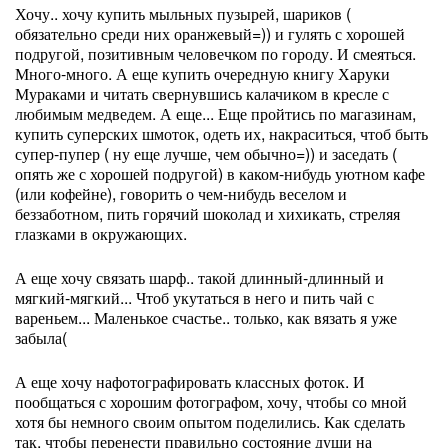
Хочу.. хочу купить мыльных пузырей, шариков (
обязательно среди них оранжевый=)) и гулять с хорошей
подругой, позитивным человечком по городу. И смеяться.
Много-много. А еще купить очередную книгу Харуки
Мураками и читать свернувшись калачиком в кресле с
любимым медведем. А еще... Еще пройтись по магазинам,
купить суперских шмоток, одеть их, накраситься, чтоб быть
супер-пупер ( ну еще лучше, чем обычно=)) и заседать (
опять же с хорошей подругой) в каком-нибудь уютном кафе
(или кофейне), говорить о чем-нибудь веселом и
беззаботном, пить горячий шоколад и хихикать, стреляя
глазками в окружающих.
А еще хочу связать шарф.. такой длинный-длинный и
мягкий-мягкий... Чтоб укутаться в него и пить чай с
вареньем... Маленькое счастье.. только, как вязать я уже
забыла(
А еще хочу нафотографировать классных фоток. И
пообщаться с хорошим фотографом, хочу, чтобы со мной
хотя бы немного своим опытом поделились. Как сделать
так, чтобы перенести правильно состояние души на