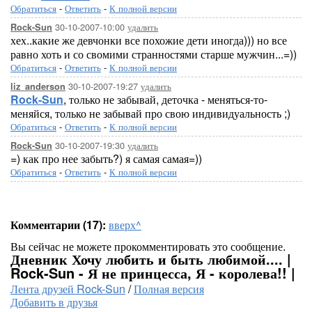
Обратиться
-
Ответить
-
К полной версии
30-10-2007-10:00
удалить
Rock-Sun
хех..какие же девчонки все похожие дети иногда))) но все
равно хоть и со свомими странностями старше мужчин...=))
Обратиться
-
Ответить
-
К полной версии
30-10-2007-19:27
удалить
liz_anderson
Rock-Sun
, только не забывай, деточка - меняться-то-
меняйся, только не забывай про свою индивидуальность ;)
Обратиться
-
Ответить
-
К полной версии
30-10-2007-19:30
удалить
Rock-Sun
=) как про нее забыть?) я самая самая=))
Обратиться
-
Ответить
-
К полной версии
Комментарии (17):
вверх^
Вы сейчас не можете прокомментировать это сообщение.
Дневник Хочу любить и быть любимой.... |
Rock-Sun - Я не принцесса, Я - королева!! |
Лента друзей Rock-Sun
/
Полная версия
Добавить в друзья