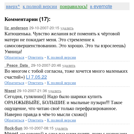
вверх^
к полной версии
понравилось!
в evernote
Комментарии (17):
29-10-2007-20:15
удалить
liz_anderson
Катюшенька. Чувство желания всё поменять к чёртовой
матери не покидает меня. Это стремление к
самосовершенствованию. Это хорошо. Это ты взрослеешь)
Умница!
Обратиться
-
Ответить
-
К полной версии
29-10-2007-20:46
удалить
_Peace_Data_
Во многом с тобой согласна, тоже хочется много маленьких
счастий=)
LI 7.05.22
Обратиться
-
Ответить
-
К полной версии
29-10-2007-21:36
удалить
Nisest
Сегодня, гулялиии)) Надо было шарики купить
ОРАНЖЫВЫЙЕ, БОЛЬШИЕ и мыльные пузыри!!! Такое
ощущение, что читаю своё только перефразированное.
Наверно правда в чём-то мысли схожи))
Обратиться
-
Ответить
-
К полной версии
30-10-2007-08:15
удалить
Rock-Sun
Nisest, не говори)) в след раз идем гулять днем с шариками