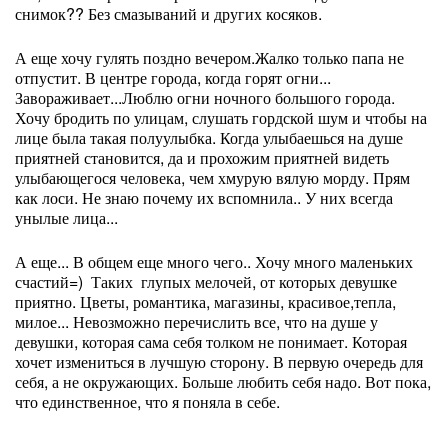
снимок?? Без смазываний и других косяков.
А еще хочу гулять поздно вечером.Жалко только папа не
отпустит. В центре города, когда горят огни...
Завораживает...Люблю огни ночного большого города.
Хочу бродить по улицам, слушать гордской шум и чтобы на
лице была такая полуулыбка. Когда улыбаешься на душе
приятней становится, да и прохожим приятней видеть
улыбающегося человека, чем хмурую вялую морду. Прям
как лоси. Не знаю почему их вспомнила.. У них всегда
унылые лица...
А еще... В общем еще много чего.. Хочу много маленьких
счастий=) Таких глупых мелочей, от которых девушке
приятно. Цветы, романтика, магазины, красивое,тепла,
милое... Невозможно перечислить все, что на душе у
девушки, которая сама себя толком не понимает. Которая
хочет измениться в лучшую сторону. В первую очередь для
себя, а не окружающих. Больше любить себя надо. Вот пока,
что единственное, что я поняла в себе.