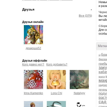
Немыс
и раз
Друзья
-
Черно
Все (375)
Вы лю
китай
Друзья онлайн
Сборк
Для с
особы
Метк
дракоша52
Бра
uj
брелок
Друзья оффлайн
гриб
Кого давно нет?
Кого добавить?
зак
каба
книги
мак
надпи
печен
поду
Irina Karpenko
Lora Chi
Natalyyy
раст
сад
стихи