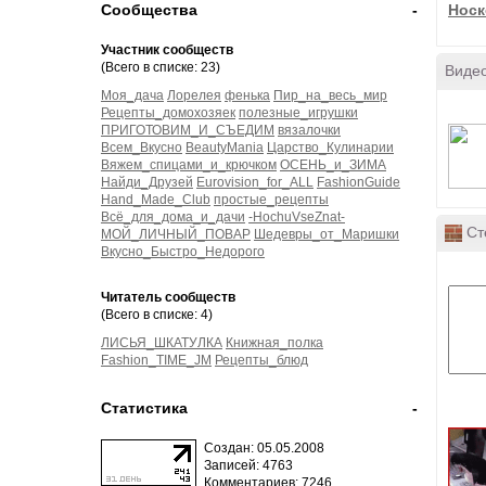
Сообщества
-
Носк
Участник сообществ
(Всего в списке: 23)
Виде
Моя_дача
Лорелея
фенька
Пир_на_весь_мир
Рецепты_домохозяек
полезные_игрушки
ПРИГОТОВИМ_И_СЪЕДИМ
вязалочки
Всем_Вкусно
BeautyMania
Царство_Кулинарии
Вяжем_спицами_и_крючком
ОСЕНЬ_и_ЗИМА
Найди_Друзей
Eurovision_for_ALL
FashionGuide
Hand_Made_Club
простые_рецепты
Всё_для_дома_и_дачи
-HochuVseZnat-
Ст
МОЙ_ЛИЧНЫЙ_ПОВАР
Шедевры_от_Маришки
Вкусно_Быстро_Недорого
Читатель сообществ
(Всего в списке: 4)
ЛИСЬЯ_ШКАТУЛКА
Книжная_полка
Fashion_TIME_JM
Рецепты_блюд
Статистика
-
Создан: 05.05.2008
Записей: 4763
Комментариев: 7246