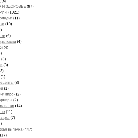
Ы
(8)
А И ЗДОРОВЬЕ
(97)
РИЯ
(1321)
оладьи
(11)
ка
(10)
)
нки
(6)
и,плюшки
(4)
ки
(4)
)
и
(3)
ки
(3)
3)
(1)
рецепты
(8)
ки
(1)
вки впрок
(2)
арниры
(2)
олновка
(14)
ное
(11)
варка
(7)
)
дкая выпечка
(447)
(17)