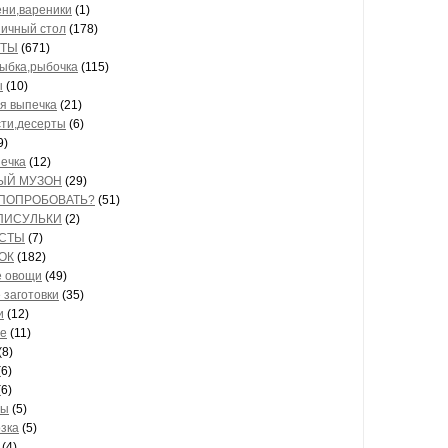
ни,вареники
(1)
ичный стол
(178)
ПТЫ
(671)
ыбка,рыбочка
(115)
ы
(10)
я выпечка
(21)
ти,десерты
(6)
9)
ечка
(12)
ЫЙ МУЗОН
(29)
ПОПРОБОВАТЬ?
(51)
ПИСУЛЬКИ
(2)
СТЫ
(7)
ОК
(182)
 овощи
(49)
 заготовки
(35)
и
(12)
е
(11)
(8)
6)
6)
ты
(5)
зка
(5)
(4)