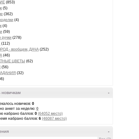
ИЕ
(853)
ж
(5)
ме
(362)
коделки
(4)
к
(4)
и
(59)
 ручки
(278)
Е
(112)
РОД - вообщем, ДАЧА
(252)
А
(46)
ТНЫЕ ЦВЕТЫ
(62)
И
(56)
ГАДАНИЯ
(32)
86)
 новичкам
-
екалось новичков:
0
но анкет за неделю:
0
лю набрано баллов:
0
(64052 место)
ремя набрано баллов:
6
(46087 место)
ения
-