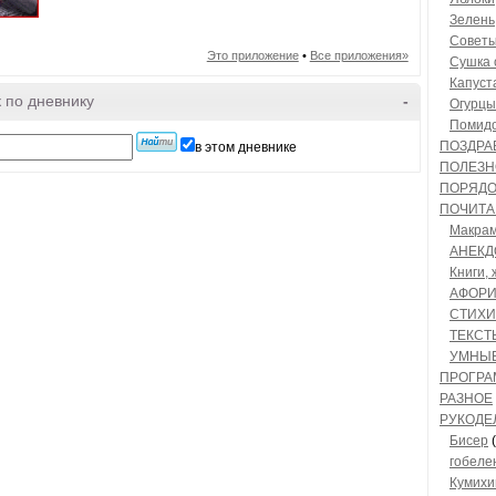
Зелень
Совет
Это приложение
•
Все приложения»
Сушка 
Капуст
 по дневнику
-
Огурцы
Помид
ПОЗДРА
в этом дневнике
ПОЛЕЗН
ПОРЯДО
ПОЧИТА
Макрам
АНЕКД
Книги,
АФОР
СТИХИ
ТЕКСТ
УМНЫ
ПРОГР
РАЗНОЕ
РУКОДЕ
Бисер
(
гобеле
Кумихи