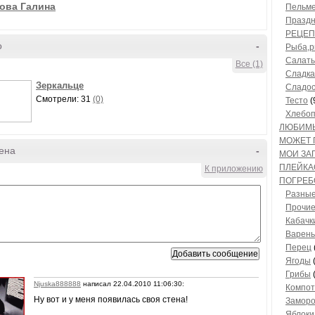
ова Галина
Пельме
Праздн
РЕЦЕ
о
-
Рыба,р
Салат
Все (1)
Сладка
Зеркальце
Сладос
Смотрели: 31
(0)
Тесто
(
Хлебоп
ЛЮБИМ
МОЖЕТ 
ена
-
МОИ ЗА
ПЛЕЙКА
К приложению
ПОГРЕБ
Разные
Прочие
Кабачк
Варень
Перец
Ягоды
(
Грибы
(
Njuska888888
написал 22.04.2010 11:06:30:
Компо
Ну вот и у меня появилась своя стена!
Заморо
Яблоки