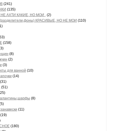
ОВ
(241)
НКИ
(135)
НЕ АХТИ КАКИЕ, НО МОИ ,
(2)
(разделители,фоны) КРАСИВЫЕ, НО НЕ МОИ
(110)
1)
63)
Е
(158)
3)
енщин
(8)
жчин
(2)
и
(3)
кты для ванной
(10)
тапочки
(14)
(31)
е
(51)
25)
палантины,шарфы
(8)
(5)
занавески
(11)
(19)
)
СНОЕ
(180)