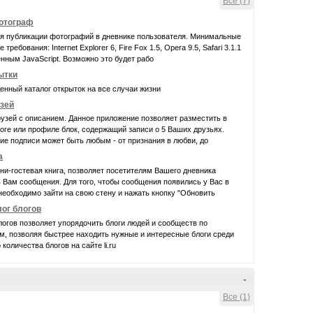
Все (7)
фотограф
ля публикации фотографий в дневнике пользователя. Минимальные
требования: Internet Explorer 6, Fire Fox 1.5, Opera 9.5, Safari 3.1.1
нным JavaScript. Возможно это будет рабо
ытки
нный каталог открыток на все случаи жизни
узей
узей с описанием. Данное приложение позволяет разместить в
ге или профиле блок, содержащий записи о 5 Ваших друзьях.
е подписи может быть любым - от признания в любви, до
а
ни-гостевая книга, позволяет посетителям Вашего дневника
 Вам сообщения. Для того, чтобы сообщения появились у Вас в
еобходимо зайти на свою стену и нажать кнопку "Обновить
лог блогов
логов позволяет упорядочить блоги людей и сообществ по
м, позволяя быстрее находить нужные и интересные блоги среди
 количества блогов на сайте li.ru
-
Все (1)