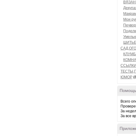
ВЯЗАН
Декупа
Макра
Мои ру
Печвор
Поделк
Умелые
ШИТЬ
САД,ОГО
КЛУМБ
КОМНА
ССЫЛК
ТЕСТЫ,
ЮМОР
(
Помощь
Всего оп
Провере
За неде
За все в
Прилож