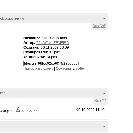
оформления
-
Все (26)
Название:
summer is back
Автор:
ZZLAYYA_ZEMFIRA
Создана:
06.11.2009 13:09
Скопировали:
31 раз
Установили:
14 раз
Примерить схему
|
Cохранить себе
лог
-
Все (1)
09.10.2023 11:40
в друзья
Хильда56
-