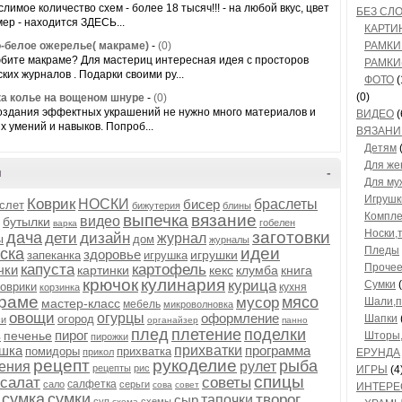
лимое количество схем - более 18 тысяч!!! - на любой вкус, цвет
БЕЗ СЛ
мер - находится ЗДЕСЬ...
КАРТИ
-белое ожерелье( макраме)
-
(0)
РАМКИ 
бите макраме? Для мастериц интересная идея с просторов
РАМКИ
ских журналов . Подарки своими ру...
ФОТО
(
(0)
а колье на вощеном шнуре
-
(0)
оздания эффектных украшений не нужно много материалов и
ВИДЕО
(
х умений и навыков. Попроб...
ВЯЗАНИ
Детям
(
Для ж
и
-
Для му
Игрушк
Коврик
НОСКИ
бисер
браслеты
слет
бижутерия
блины
Компле
выпечка
вязание
видео
бутылки
гобелен
варка
Носки,
заготовки
дача
дети
дизайн
журнал
ы
дом
журналы
идеи
Пледы
уска
здоровье
игрушки
запеканка
игрушка
капуста
картофель
Проче
чки
картинки
кекс
клумба
книга
крючок
кулинария
курица
Сумки
(
коврики
кухня
корзинка
раме
мясо
мусор
Шали,
мастер-класс
мебель
микроволновка
овощи
огурцы
оформление
огород
Шапки
си
органайзер
панно
плед
плетение
поделки
пирог
печенье
Шторы,
ь
пирожки
шка
прихватки
программа
помидоры
прихватка
прикол
ЕРУНДА
рецепт
рукоделие
рыба
ения
рулет
рецепты
рис
ИГРЫ
(4
спицы
салат
советы
салфетка
сало
серьги
сова
совет
ИНТЕРЕ
сумка
сумки
творог
сыр
тапочки
суп
схемы
схема