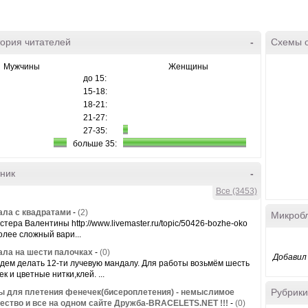
ория читателей
-
Схемы 
Мужчины
Женщины
до 15:
15-18:
18-21:
21-27:
27-35:
больше 35:
ник
-
Все (3453)
ла с квадратами
-
(2)
Микроб
стера Валентины http://www.livemaster.ru/topic/50426-bozhe-oko
олее сложный вари...
ла на шести палочках
-
(0)
Добавил 
дем делать 12-ти лучевую мандалу. Для работы возьмём шесть
к и цветные нитки,клей. ...
Рубрики
 для плетения фенечек(бисероплетения) - немыслимое
ество и все на одном сайте Дружба-BRACELETS.NET !!!
-
(0)