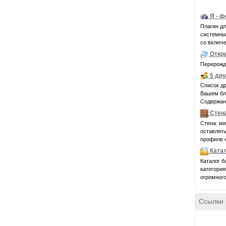
Я - 
Плагин д
системные 
со включе
Откр
Перерожде
5 др
Список др
Вашем бло
Содержани
Стен
Стена: ми
оставлять
профиле н
Ката
Каталог б
категория
огромного
Ссылки