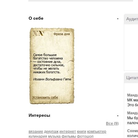
О себе
-
Аудит
Цитат
Манда
МК ма
Это б
Манда
Интересы
-
Мы бу
палоче
Все (9)
Схемы
вязание
декупаж
интернет
книги
компьютер
колич
кулинария
музыка
фильмы
фотошоп