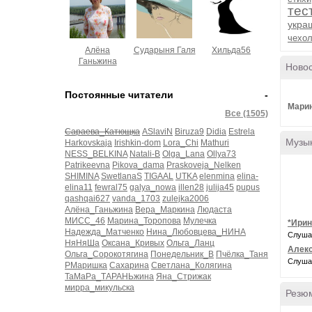
тес
укра
чехо
Алёна
Сударыня Галя
Хильда56
Ганьжина
Ново
Постоянные читатели
-
Мари
Все (1505)
Сараева_Катющка
ASlaviN
Biruza9
Didia
Estrela
Музы
Harkovskaja
Irishkin-dom
Lora_Chi
Mathuri
NESS_BELKINA
Natali-B
Olga_Lana
Ollya73
Patrikeevna
Pikova_dama
Praskoveja_Nelken
SHIMINA
SwetlanaS
TIGAAL
UTKA
elenmina
elina-
elina11
fewral75
galya_nowa
illen28
julija45
pupus
qashqai627
vanda_1703
zulejka2006
Алёна_Ганьжина
Вера_Маркина
Людаста
МИСС_46
Марина_Торопова
Мулечка
*Ирин
Надежда_Матченко
Нина_Любовцева_НИНА
Слуша
НяНяШа
Оксана_Кривых
Ольга_Ланц
Алекс
Ольга_Сорокотягина
Понедельник_В
Пчёлка_Таня
Слуша
РМаришка
Сахарина
Светлана_Колягина
ТаМаРа_ТАРАНЬжина
Яна_Стрижак
мирра_микульска
Резю