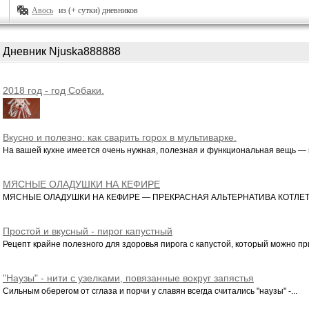
Авось
из (+ сутки) дневников
Дневник Njuska888888
2018 год - год Собаки.
Вкусно и полезно: как сварить горох в мультиварке.
На вашей кухне имеется очень нужная, полезная и функциональная вещь — м
МЯСНЫЕ ОЛАДУШКИ НА КЕФИРЕ
МЯСНЫЕ ОЛАДУШКИ НА КЕФИРЕ — ПРЕКРАСНАЯ АЛЬТЕРНАТИВА КОТЛЕТА
Простой и вкусный - пирог капустный
Рецепт крайне полезного для здоровья пирога с капустой, который можно при
"Наузы" - нити с узелками, повязанные вокруг запястья
Сильным оберегом от сглаза и порчи у славян всегда считались "наузы" -...