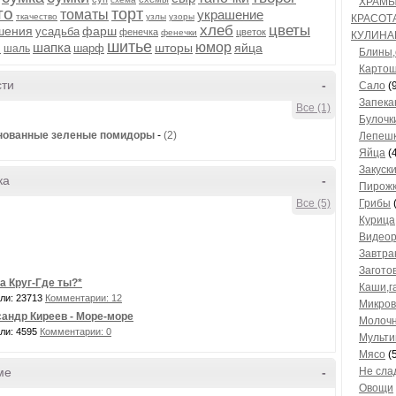
ХРАМ
то
торт
томаты
украшение
ткачество
узлы
узоры
КРАСОТ
хлеб
цветы
шения
фарш
усадьба
фенечка
цветок
фенечки
КУЛИНА
шитье
шапка
юмор
шторы
яйца
л
шарф
шаль
Блины,
Картош
сти
-
Сало
(9
Запека
Все (1)
Булочк
нованные зеленые помидоры
-
(2)
Лепеш
Яйца
(4
Закуск
ка
-
Пирож
Все (5)
Грибы
(
Курица
Видео
Завтра
Загото
а Круг-Где ты?*
Каши,г
ли: 23713
Комментарии: 12
Микров
андр Киреев - Море-море
Молоч
ли: 4595
Комментарии: 0
Мульти
Мясо
(5
ме
-
Не сла
Овощи