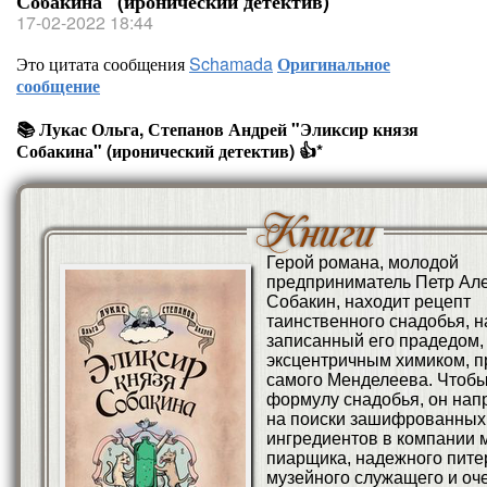
Собакина" (иронический детектив)
17-02-2022 18:44
Это цитата сообщения
Schamada
Оригинальное
сообщение
📚 Лукас Ольга, Степанов Андрей "Эликсир князя
Собакина" (иронический детектив) 👍*
Герой романа, молодой
предприниматель Петр Ал
Собакин, находит рецепт
таинственного снадобья, н
записанный его прадедом,
эксцентричным химиком, 
самого Менделеева. Чтобы
формулу снадобья, он нап
на поиски зашифрованных
ингредиентов в компании 
пиарщика, надежного пите
музейного служащего и оч