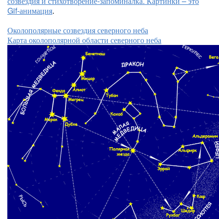
созвездия и стихотворение-запоминалка. Картинки – это
Gif-анимация
.
Околополярные созвездия северного неба
Карта околополярной области северного неба