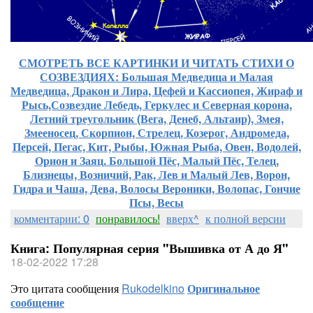
СМОТРЕТЬ ВСЕ КАРТИНКИ И ЧИТАТЬ СТИХИ О
СОЗВЕЗДИЯХ: Большая Медведица и Малая
Медведица, Дракон и Лира, Цефей и Кассиопея, Жираф и
Рысь,Созвездие Лебедь, Геркулес и Северная корона,
Летний треугольник (Вега, Денеб, Альтаир), Змея,
Змееносец, Скорпион, Стрелец, Козерог, Андромеда,
Персей, Пегас, Кит, Рыбы, Южная Рыба, Овен, Водолей,
Орион и Заяц. Большой Пёс, Малый Пёс, Телец,
Близнецы, Возничий, Рак, Лев и Малый Лев, Ворон,
Гидра и Чаша, Дева, Волосы Вероники, Волопас, Гончие
Псы, Весы
комментарии: 0
понравилось!
вверх^
к полной версии
Книга: Популярная серия "Вышивка от А до Я"
18-02-2022 17:28
Это цитата сообщения
Rukodelkino
Оригинальное
сообщение