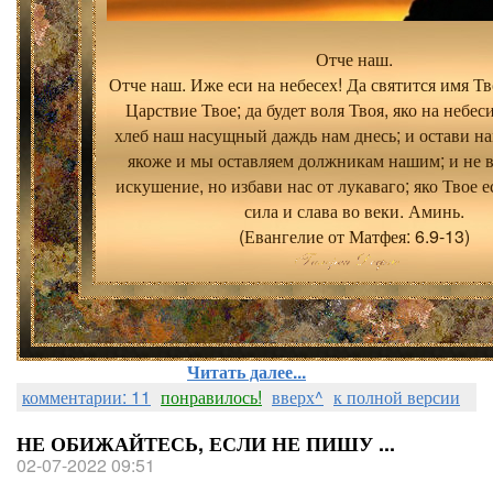
Отче наш.
Отче наш. Иже еси на небесех! Да святится имя Тв
Царствие Твое; да будет воля Твоя, яко на небеси
хлеб наш насущный даждь нам днесь; и остави н
якоже и мы оставляем должникам нашим; и не в
искушение, но избави нас от лукаваго; яко Твое е
сила и слава во веки. Аминь.
(Евангелие от Матфея: 6.9-13)
Читать далее...
комментарии: 11
понравилось!
вверх^
к полной версии
НЕ ОБИЖАЙТЕСЬ, ЕСЛИ НЕ ПИШУ ...
02-07-2022 09:51