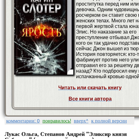
проститутка перед ним ил
девочка. Одним чудовищн
росчерком он ставит свою 
женских телах. Много лет н
первой жертвой стала юна
Элис. Но наказание за его
преступление отбывал Джо
кого он так удачно подстав
сейчас Джон вышел из тю
История повторяется: кто-
фабрикует против него ули
отправил его за решетку д
назад? Кто подбросил ему 
испачканный кровью одной
Читать или скачать книгу
Все книги автора
комментарии: 0
понравилось!
вверх^
к полной версии
Лукас Ольга, Степанов Андрей "Эликсир князя