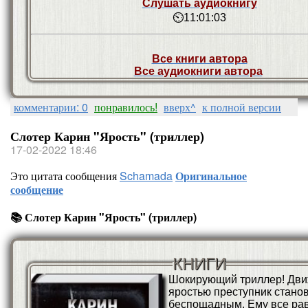
Слушать аудиокнигу
⏲11:01:03
Все книги автора
Все аудиокниги автора
комментарии: 0
понравилось!
вверх^
к полной версии
Слотер Карин "Ярость" (триллер)
17-02-2022 18:46
Это цитата сообщения
Schamada
Оригинальное
сообщение
📚 Слотер Карин "Ярость" (триллер)
КНИГИ
Шокирующий триллер! Дв
яростью преступник стано
беспощадным. Ему все рав