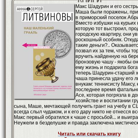
Макс Шадурин и его сестр
Маша были поражены, при
в приморский поселок Абр
Вместо избушки на курьих 
которую тот выстроил, про
городскую квартиру, они у
роскошный особняк. Откуд
такие деньги?.. Оказываетс
позвал их за тем, чтобы т
вручить найденную на бер
бронзовую чашу - якобы о
ему жизнь и подарила бога
теперь Шадурин-старший х
чаша принесла удачу его
внукам: теннисисту Максу, 
последнее время фатально 
Асе, которая погрязла в 
хозяйстве и воспитании гр
сына, Маше, мечтающей получить грант на учебу в СШ
всегда слыл чудаком, и к его дару никто не отнесся в
Макс первый обратился к чаше с просьбой... и выигра
Неужели в безделушке и правда заключена мистичес
Читать или скачать книгу