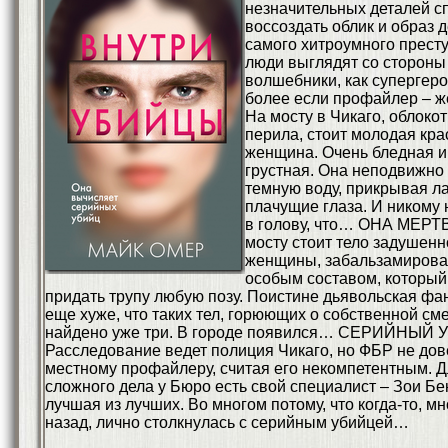
незначительных деталей 
воссоздать облик и образ 
самого хитроумного престу
люди выглядят со стороны
волшебники, как супергеро
более если профайлер –
На мосту в Чикаго, облоко
перила, стоит молодая кр
женщина. Очень бледная и
грустная. Она неподвижно
темную воду, прикрывая л
плачущие глаза. И никому 
в голову, что… ОНА МЕРТ
мосту стоит тело задушенн
женщины, забальзамиров
особым составом, который
придать трупу любую позу. Поистине дьявольская фа
еще хуже, что таких тел, горюющих о собственной сме
найдено уже три. В городе появился… СЕРИЙНЫЙ 
Расследование ведет полиция Чикаго, но ФБР не дов
местному профайлеру, считая его некомпетентным. Д
сложного дела у Бюро есть свой специалист – Зои Бе
лучшая из лучших. Во многом потому, что когда-то, мн
назад, лично столкнулась с серийным убийцей…