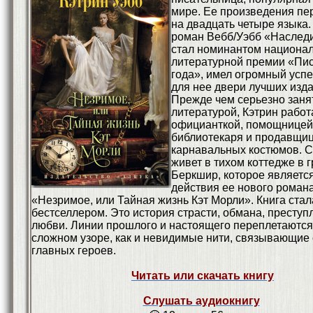
мире. Ее произведения п
на двадцать четыре языка
роман Вебб/Уэбб «Наследи
стал номинантом национа
литературной премии «Пи
года», имел огромный успе
для нее двери лучших изда
Прежде чем серьезно заня
литературой, Кэтрин работ
официанткой, помощницей
библиотекаря и продавщи
карнавальных костюмов. С
живет в тихом коттедже в 
Беркшир, которое являетс
действия ее нового роман
«Незримое, или Тайная жизнь Кэт Морли». Книга ста
бестселлером. Это история страсти, обмана, преступ
любви. Линии прошлого и настоящего переплетаются 
сложном узоре, как и невидимые нити, связывающие
главных героев.
Читать или скачать книгу
Слушать аудиокнигу