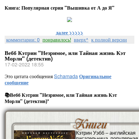
Книга: Популярная серия "Вышивка от А до Я"
далее >>>>>
комментарии: 0
понравилось!
вверх^
к полной версии
Вебб Кэтрин "Незримое, или Тайная жизнь Кэт
Морли" (детектив)
17-02-2022 18:55
Это цитата сообщения
Schamada
Оригинальное
сообщение
📚Вебб Кэтрин "Незримое, или Тайная жизнь Кэт
Морли" (детектив)*
Кэтрин Уэбб – английская
писательница, популярная