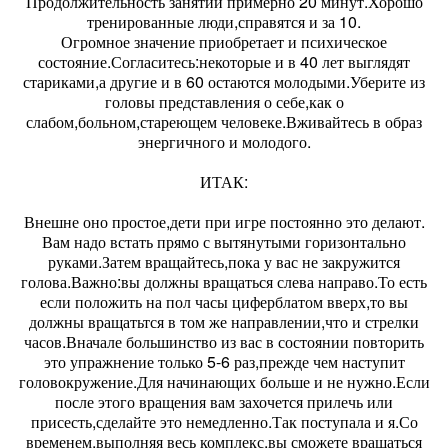
Продолжительность занятий примерно 20 минут.Хорошо
тренированные люди,справятся и за 10.
Огромное значение приобретает и психическое
состояние.Согласитесь:некоторые и в 40 лет выглядят
стариками,а другие и в 60 остаются молодыми.Уберите из
головы представления о себе,как о
слабом,больном,стареющем человеке.Вживайтесь в образ
энергичного и молодого.
ИТАК:
Внешне оно простое,дети при игре постоянно это делают.
Вам надо встать прямо с вытянутыми горизонтально
руками.Затем вращайтесь,пока у вас не закружится
голова.Важно:вы должны вращаться слева направо.То есть
если положить на пол часы циферблатом вверх,то вы
должны вращатьтся в том же направлении,что и стрелки
часов.Вначале большинство из вас в состоянии повторить
это упражнение только 5-6 раз,прежде чем наступит
головокружение.Для начинающих больше и не нужно.Если
после этого вращения вам захочется прилечь или
присесть,сделайте это немедленно.Так поступала и я.Со
временем,выполняя весь комплекс,вы сможете вращаться