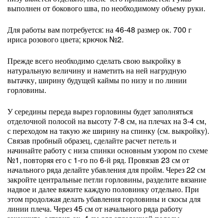
выполнен от бокового шва, по необходимому объему руки.
Для работы вам потребуется: на 46-48 размер ок. 700 г
ириса розового цвета; крючок №2.
Прежде всего необходимо сделать свою выкройку в
натуральную величину и наметить на ней нагрудную
вытачку, ширину будущей каймы по низу и по линии
горловины.
У середины переда вырез горловины будет заполняться
отделочной полосой на высоту 7-8 см, на плечах на 3-4 см,
с переходом на такую же ширину на спинку (см. выкройку).
Связав пробный образец, сделайте расчет петель и
начинайте работу с низа спинки основным узором по схеме
№1, повторяя его с 1-го по 6-й ряд. Провязав 23 см от
начального ряда делайте убавления для пройм. Через 22 см
закройте центральные петли горловины, разделите вязание
надвое и далее вяжите каждую половинку отдельно. При
этом продолжая делать убавления горловины и скосы для
линии плеча. Через 45 см от начального ряда работу