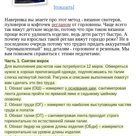
[показать]
Наверняка вы знаете про этот метод - вязание свитеров,
пуловеров и кофточек
регланом
от горловины. Чаще всего
так вяжут детские модели, потому что при таком вязании
проще всего удлинить изделие, ведь дети растут быстро. А
почему на взрослых такой реглан вяжут гораздо реже? Не в
последнюю очередь потому что трудно придать аккуратный
"промышленный" вид деталям - горловине и резинкам. Мы
вам поможем справиться с этими недочетами.
Часть 1. Снятие мерок
Для выполнения расчетов нам потребуется 12 мерок. Обмеряться
нужно в хорошо прилегающей одежде, подпоясавшись по талии
слегка натянутой лентой. Рисунок и описание выполнения помогут
вам сделать это без труда.
1. Обхват шеи (ОШ) – измеряют
у основания шеи
, сантиметровая
лента должна пройти по яремной ямке и седьмому шейному
позвонку.
2. Обхват груди (ОГ) – измеряют по наиболее выступающим частям
груди и лопаток
3. Обхват талии (ОТ) – сантиметровая лента проходит строго
горизонтально по естественной линии талии.
4. Обхват бедер на уровне длины изделия (ОБди) – измеряется
горизонтально на уровне длины изделия.