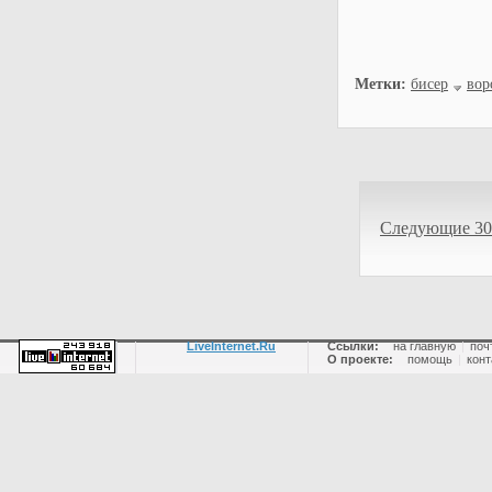
Метки:
бисер
вор
Следующие 30
LiveInternet.Ru
Ссылки:
на главную
|
поч
О проекте:
помощь
|
конт