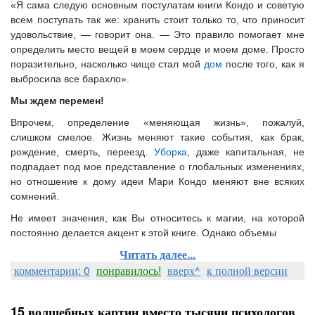
«Я сама следую основным постулатам книги Кондо и советую
всем поступать так же: хранить стоит только то, что приносит
удовольствие, — говорит она. — Это правило помогает мне
определить место вещей в моем сердце и моем доме. Просто
поразительно, насколько чище стал мой
дом
после того, как я
выбросила все барахло».
Мы ждем перемен!
Впрочем, определение «меняющая жизнь», пожалуй,
слишком смелое. Жизнь меняют такие события, как брак,
рождение, смерть, переезд.
Уборка
, даже капитальная, не
подпадает под мое представление о глобальных изменениях,
но отношение к дому идеи Мари Кондо меняют вне всяких
сомнений.
Не имеет значения, как Вы относитесь к магии, на которой
постоянно делается акцент к этой книге. Однако объемы
Читать далее...
комментарии: 0
понравилось!
вверх^
к полной версии
15 волшебных картин вместо тысячи психологов