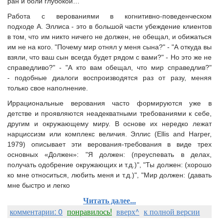
ран и боли глубокой…
Работа с верованиями в когнитивно-поведенческом
подходе А. Эллиса - это в большой части убеждение клиентов
в том, что им никто ничего не должен, не обещал, и обижаться
им не на кого. "Почему мир отнял у меня сына?" - "А откуда вы
взяли, что ваш сын всегда будет рядом с вами?" - Но это же не
справедливо?" - "А кто вам обещал, что мир справедлив?"
- подобные диалоги воспроизводятся раз от разу, меняя
только свое наполнение.
Иррациональные верования часто формируются уже в
детстве и проявляются неадекватными требованиями к себе,
другим и окружающему миру. В основе их нередко лежат
нарциссизм или комплекс величия. Эллис (Ellis and Harper,
1979) описывает эти верования-требования в виде трех
основных «Должен»: "Я должен: (преуспевать в делах,
получать одобрение окружающих и т.д.)", "Ты должен: (хорошо
ко мне относиться, любить меня и т.д.)", "Мир должен: (давать
мне быстро и легко
Читать далее...
комментарии: 0
понравилось!
вверх^
к полной версии