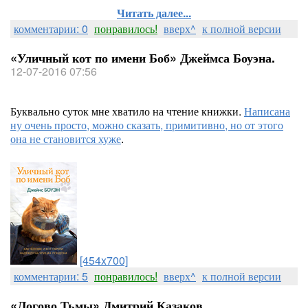
Читать далее...
комментарии: 0
понравилось!
вверх^
к полной версии
«Уличный кот по имени Боб» Джеймса Боуэна.
12-07-2016 07:56
Буквально суток мне хватило на чтение книжки.
Написана
ну очень просто, можно сказать, примитивно, но от этого
она не становится хуже
.
[454x700]
комментарии: 5
понравилось!
вверх^
к полной версии
«Логово Тьмы» Дмитрий Казаков.