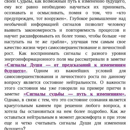
своей Судьбы, как возможный путь к изменению будущего,
ему все равно необходимо научиться их принимать,
осознавать и осмысливать, помня о том, что «кто
предупрежден, тот вооружен». Глубокое размышление над
необычной информацией сигналов позволит человеку
выявить закономерность и повторяемость процессов и
научит расшифровывать их более тонко, чтобы больше «не
наступать на те же грабли», улучшая тем самым свое
качество жизни через самосовершенствование и личностной
рост. Как воспринимать сигналы с разного уровня
энергоинформационного поля мы рассматривали в заметке
«
Сигналы Души — от предсказаний к изменениям
будущего
»
. Одним из важнейших условий для
самосовершенствования и личностного роста по данному
вопросу является состояние нейтральности. О важности
этого состояния мы уже говорили на примере притчи в
заметке
«
Сигналы судьбы — путь к изменениям
».
Однако, в связи с тем, что это состояние сознания является
краеугольным камнем при решении любого вопроса, я
хотела бы остановиться на нем более подробно. Как же
оставаться нейтральным в момент дискомфорта и при этом
еще и четко считывать сигналы Души для изменения
будущего?