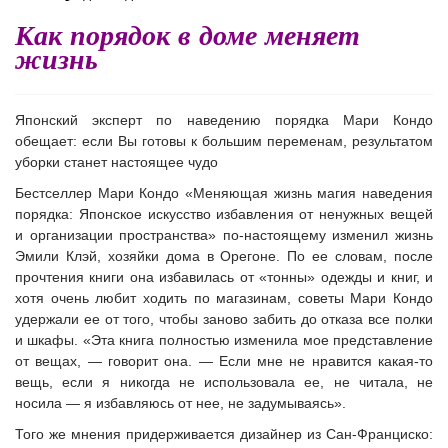
Как порядок в доме меняет
жизнь
Японский эксперт по наведению порядка Мари Кондо
обещает: если Вы готовы к большим переменам, результатом
уборки станет настоящее чудо
Бестселлер Мари Кондо
«Меняющая жизнь магия наве
дения
порядка: Японское искусство избавления от ненужных вещей
и организации пространства»
по-настоящему изменил жизнь
Эмили Клэй, хозяйки дома в Орегоне. По ее словам, после
прочтения книги она избавилась от «тонны» одежды и книг, и
хотя очень любит ходить по магазинам, советы Мари Кондо
удержали ее от того, чтобы заново забить до отказа все полки
и шкафы. «Эта книга полностью изменила мое представление
от вещах, — говорит она. — Если мне не нравится какая-то
вещь, если я никогда не использовала ее, не читала, не
носила — я избавляюсь от нее, не задумываясь».
Того же мнения придерживается дизайнер из Сан-Франциско: