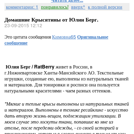
комментарии: 1
понравилось!
вверх^
к полной версии
Домашние Крысятины от Юлии Берг.
23-09-2015 12:12
Это цитата сообщения
Кимовна65
Оригинальное
сообщение
Юлия Берг / RatBerry
живет в России, в
г.Нижневартовске Ханты-Мансийского АО. Текстильные
игрушки, созданные ею, выполнены из натуральных тканей
и материалов. Для тонировки и росписи она пользуется
натуральными красителями - чаем разных оттенков.
"Мягкие и теплые крысы выполнены из натуральных тканей
и материалов. Выполнены в технике ресайклинг - искусство
дать вторую жизнь вещам, подлежащим утилизации. В
моем случае это лоскуты ткани, попавшие ко мне из
ателье, после переделки одежды, - со своей историей и
приключениями, которые я словно вшиваю в тельце крыски,