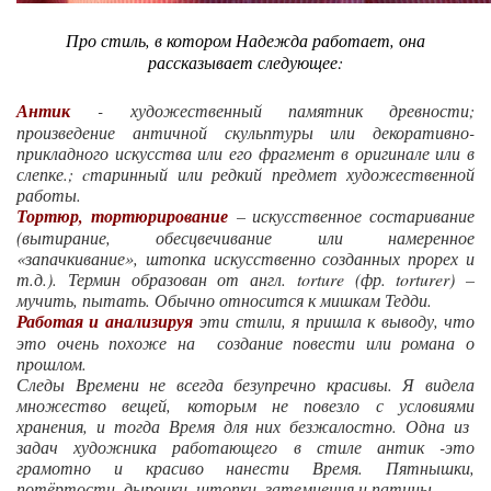
Про стиль, в котором Надежда работает, она
рассказывает следующее:
Антик
- художественный памятник древности;
произведение античной скульптуры или декоративно-
прикладного искусства или его фрагмент в оригинале или в
слепке.; cтаринный или редкий предмет художественной
работы.
Тортюр, тортюрирование
– искусственное состаривание
(вытирание, обесцвечивание или намеренное
«запачкивание», штопка искусственно созданных прорех и
т.д.). Термин образован от англ. torture (фр. torturer) –
мучить, пытать. Обычно относится к мишкам Тедди.
Работая и анализируя
эти стили, я пришла к выводу, что
это очень похоже на создание повести или романа о
прошлом.
Следы Времени не всегда безупречно красивы. Я видела
множество вещей, которым не повезло с условиями
хранения, и тогда Время для них безжалостно. Одна из
задач художника работающего в стиле антик -это
грамотно и красиво нанести Время. Пятнышки,
потёртости, дырочки, штопки, затемнения и патины.