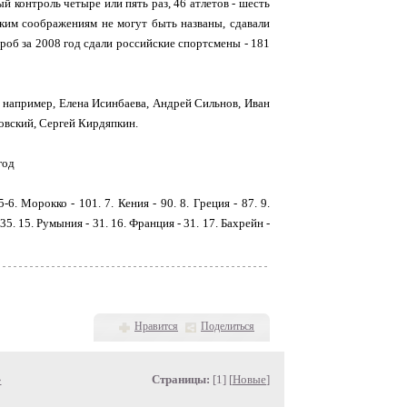
 контроль четыре или пять раз, 46 атлетов - шесть
еским соображениям не могут быть названы, сдавали
роб за 2008 год сдали российские спортсмены - 181
, например, Елена Исинбаева, Андрей Сильнов, Иван
овский, Сергей Кирдяпкин.
год
-6. Морокко - 101. 7. Кения - 90. 8. Греция - 87. 9.
 35. 15. Румыния - 31. 16. Франция - 31. 17. Бахрейн -
Нравится
Поделиться
»
Страницы:
[1] [
Новые
]