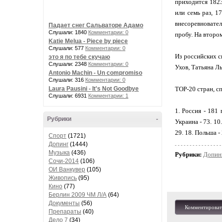
приходится 1823
или семь раз, 1
внесоревновател
Падает снег Сальваторе Адамо
Слушали: 1840
Комментарии: 0
пробу. На втором
Katie Melua - Piece by piece
Слушали: 577
Комментарии: 0
Из российских с
это я по тебе скучаю
Слушали: 2348
Комментарии: 0
Ухов, Татьяна Л
Antonio Machin - Un compromiso
Слушали: 316
Комментарии: 0
Laura Pausini - It's Not Goodbye
TOP-20 стран, с
Слушали: 6931
Комментарии: 1
1. Россия - 181 
Рубрики
-
Украина - 73. 10.
29. 18. Польша -
Спорт
(1721)
Допинг
(1444)
Музыка
(436)
Рубрики:
Допин
Сочи-2014
(106)
ОИ Ванкувер
(105)
Живопись
(95)
Кино
(77)
Берлин 2009 ЧМ Л/А
(64)
Документы
(56)
Комментироват
Препараты
(40)
Дело 7
(34)