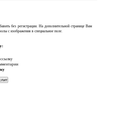
авить без регистрации. На дополнительной странице Вам
волы с изображения в специальное поле.
у:
 ссылку
омментарии
нку