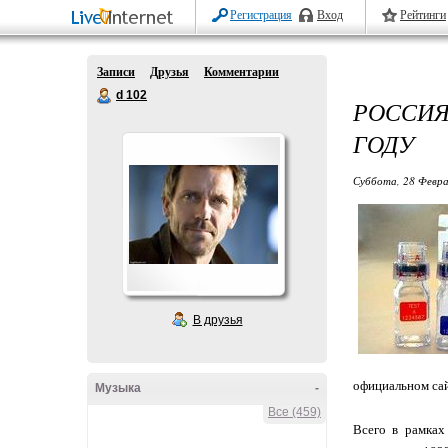
Регистрация
Вход
Рейтинги
Записи
Друзья
Комментарии
d 102
РОССИЯ
ГОДУ
Суббота, 28 Февра
В друзья
официальном сай
Музыка
-
Все (459)
Всего в рамках