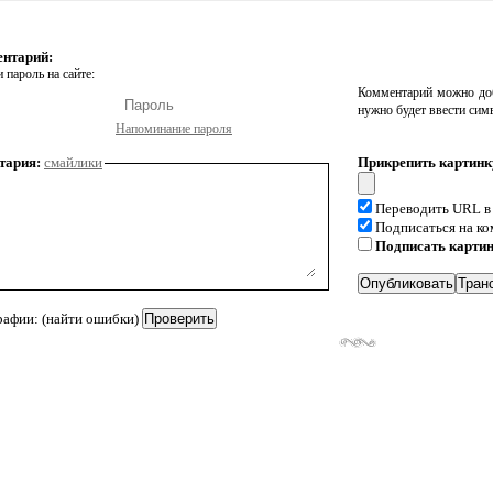
ентарий:
 пароль на сайте:
Комментарий можно доб
нужно будет ввести сим
Напоминание пароля
тария:
смайлики
Прикрепить картинк
Переводить URL в
Подписаться на к
Подписать карти
рафии: (найти ошибки)