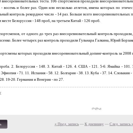
 внесоревновательных теста. 106 спортсменов проходили внесоревновательный
7 - восемь и более раз. Один или несколько атлетов, имена которых по этич
ьный контроль рекордное число - 14 раз. Больше всего внесоревновательных п
 месте Белоруссия - 148 проб, на третьем Китай - 126 проб.
портсменов, от одного до трех раз внесоревновательный контроль проходили
ысенко. Более четырех раз контроль проходили Гульнара Галкина, Юрий Борзак
портсмены которых проходили внесоревновательный допинг-контроль за 2008 
проба. 2. Белоруссия - 148. 3. Китай - 126. 4. США - 121. 5-6. Ямайка - 101. 5
 Эфиопия - 71. 11. Испания - 58. 12. Болгария - 38. 13. Куба - 37. 14. Словакия -
 28. 19-20. Германия и Венгрия - по 27.
г
« Пред. запись
—
К дневнику
—
След. запись 
ь