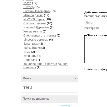
Театр
(17)
Пихлер
(15)
Евгений Плющенко
(13)
Добавить комм
Мэрион Джонс
(12)
Введите свое имя и
ЧЕ-2009. Турин.
(10)
Старые фильмы
(10)
Николай Дурманов
(8)
Регистрация
Умные мысли
(6)
Текст коммен
Спортивная статистика
(6)
Мировые рекорды
(4)
Блюз, джаз
(3)
Кайса Варис
(3)
Темы
(2)
Кулинария
(1)
Природа
(1)
Конференция - я против донинг-
контроля
(1)
Проверка орфог
Метки
-
тэги
Поиск по дневнику
-