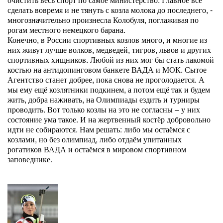
сделать вовремя и не тянуть с козла молока до последнего, -
многозначительно произнесла Колобуля, поглаживая по
рогам местного немецкого барана.
Конечно, в России спортивных козлов много, и многие из
них живут лучше волков, медведей, тигров, львов и других
спортивных хищников. Любой из них мог бы стать лакомой
костью на антидопинговом банкете ВАДА и МОК. Сытое
Агентство станет добрее, пока снова не проголодается. А
мы ему ещё козлятники подкинем, а потом ещё так и будем
жить, добра наживать, на Олимпиады ездить и турниры
проводить. Вот только козлы на это не согласны – у них
состояние ума такое. И на жертвенный костёр добровольно
идти не собираются. Нам решать: либо мы остаёмся с
козлами, но без олимпиад, либо отдаём упитанных
рогатиков ВАДА и остаёмся в мировом спортивном
заповеднике.