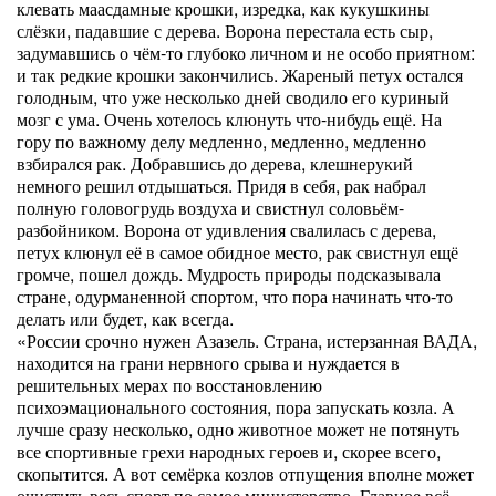
клевать маасдамные крошки, изредка, как кукушкины
слёзки, падавшие с дерева. Ворона перестала есть сыр,
задумавшись о чём-то глубоко личном и не особо приятном:
и так редкие крошки закончились. Жареный петух остался
голодным, что уже несколько дней сводило его куриный
мозг с ума. Очень хотелось клюнуть что-нибудь ещё. На
гору по важному делу медленно, медленно, медленно
взбирался рак. Добравшись до дерева, клешнерукий
немного решил отдышаться. Придя в себя, рак набрал
полную головогрудь воздуха и свистнул соловьём-
разбойником. Ворона от удивления свалилась с дерева,
петух клюнул её в самое обидное место, рак свистнул ещё
громче, пошел дождь. Мудрость природы подсказывала
стране, одурманенной спортом, что пора начинать что-то
делать или будет, как всегда.
«России срочно нужен Азазель. Страна, истерзанная ВАДА,
находится на грани нервного срыва и нуждается в
решительных мерах по восстановлению
психоэмационального состояния, пора запускать козла. А
лучше сразу несколько, одно животное может не потянуть
все спортивные грехи народных героев и, скорее всего,
скопытится. А вот семёрка козлов отпущения вполне может
очистить весь спорт по самое министерство. Главное всё