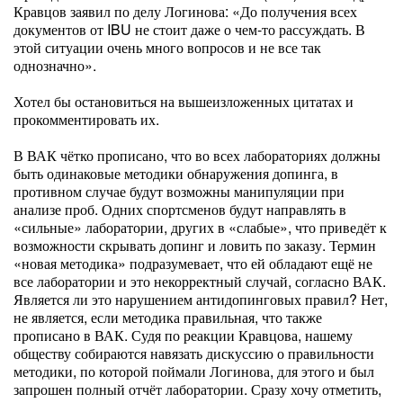
Кравцов заявил по делу Логинова: «До получения всех
документов от IBU не стоит даже о чем-то рассуждать. В
этой ситуации очень много вопросов и не все так
однозначно».
Хотел бы остановиться на вышеизложенных цитатах и
прокомментировать их.
В ВАК чётко прописано, что во всех лабораториях должны
быть одинаковые методики обнаружения допинга, в
противном случае будут возможны манипуляции при
анализе проб. Одних спортсменов будут направлять в
«сильные» лаборатории, других в «слабые», что приведёт к
возможности скрывать допинг и ловить по заказу. Термин
«новая методика» подразумевает, что ей обладают ещё не
все лаборатории и это некорректный случай, согласно ВАК.
Является ли это нарушением антидопинговых правил? Нет,
не является, если методика правильная, что также
прописано в ВАК. Судя по реакции Кравцова, нашему
обществу собираются навязать дискуссию о правильности
методики, по которой поймали Логинова, для этого и был
запрошен полный отчёт лаборатории. Сразу хочу отметить,