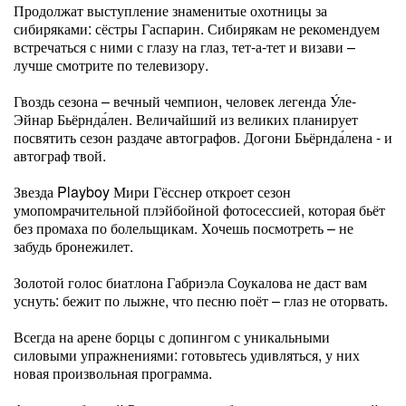
Продолжат выступление знаменитые охотницы за
сибиряками: сёстры Гаспарин. Сибирякам не рекомендуем
встречаться с ними с глазу на глаз, тет-а-тет и визави –
лучше смотрите по телевизору.
Гвоздь сезона – вечный чемпион, человек легенда У́ле-
Эйнар Бьёрнда́лен. Величайший из великих планирует
посвятить сезон раздаче автографов. Догони Бьёрнда́лена - и
автограф твой.
Звезда Playboy Мири Гёсснер откроет сезон
умопомрачительной плэйбойной фотосессией, которая бьёт
без промаха по болельщикам. Хочешь посмотреть – не
забудь бронежилет.
Золотой голос биатлона Габриэла Соукалова не даст вам
уснуть: бежит по лыжне, что песню поёт – глаз не оторвать.
Всегда на арене борцы с допингом с уникальными
силовыми упражнениями: готовьтесь удивляться, у них
новая произвольная программа.