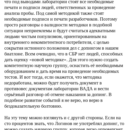
что под выводами лаборатории стоят все необходимые
печати и подписи людей, ответственных за проведение
анализа пробы. Под самой методикой также стоят
необходимые подписи и печати разработчиков. Поэтому
просто разговоры о валидности методики в подобной
ситуации неприемлемы и будут считаться адекватными
людьми чистым популизмом, ориентированным на
внутреннего некомпетентного потребителя, с целью
сокрытия истинного положения дел с допингом в нашем
биатлоне. Всем очевидно, что в СБР нет людей, способных
дать оценку «новой методике». Для этого нужно создать
компетентную научную группу, оснастить её необходимым
оборудованием и дать время на проведение необходимых
тестов. И вот тогда, если окажется, что методика
недоработана, можно будет получить документ в
противовес документам лаборатории ВАДА и вести
серьёзный разговор об отмене наказания за допинг. В
подобное развитие событий я не верю, но верю в
бездоказательную болтовню.
На эту тему можно взглянуть и с другой стороны. Если на
сто процентов знать, что Логинов не употреблял допинг, то
можно создать научную группу, которая легко опровергнет