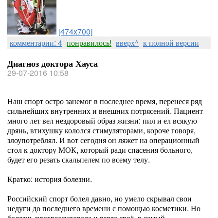
[474x700]
комментарии: 4
понравилось!
вверх^
к полной версии
Диагноз доктора Хауса
29-07-2016 10:58
Наш спорт остро занемог в последнее время, перенеся ряд
сильнейших внутренних и внешних потрясений. Пациент
много лет вел нездоровый образ жизни: пил и ел всякую
дрянь, втихушку кололся стимуляторами, короче говоря,
злоупотреблял. И вот сегодня он ляжет на операционный
стол к доктору МОК, который ради спасения больного,
будет его резать скальпелем по всему телу.
Кратко: история болезни.
Российский спорт болел давно, но умело скрывал свои
недуги до последнего времени с помощью косметики. Но
болезнь прогрессировала и взяла своё, в самый