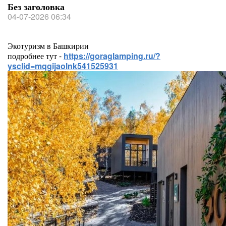
Без заголовка
04-07-2026 06:34
Экотуризм в Башкирии
подробнее тут -
https://goraglamping.ru/?
ysclid=mqgijaolnk541525931