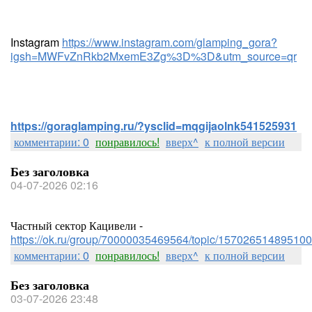
Instagram
https://www.instagram.com/glamping_gora?
igsh=MWFvZnRkb2MxemE3Zg%3D%3D&utm_source=qr
https://goraglamping.ru/?ysclid=mqgijaolnk541525931
комментарии: 0
понравилось!
вверх^
к полной версии
Без заголовка
04-07-2026 02:16
Частный сектор Кацивели -
https://ok.ru/group/70000035469564/topic/157026514895100
комментарии: 0
понравилось!
вверх^
к полной версии
Без заголовка
03-07-2026 23:48