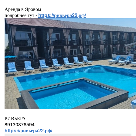
Аренда в Яровом
подробнее тут -
https://ривьера22.рф/
РИВЬЕРА
89130876594
https://ривьера22.рф/