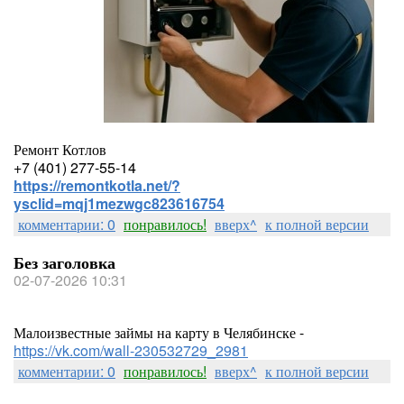
Ремонт Котлов
+7 (401) 277-55-14
https://remontkotla.net/?
ysclid=mqj1mezwgc823616754
комментарии: 0
понравилось!
вверх^
к полной версии
Без заголовка
02-07-2026 10:31
Малоизвестные займы на карту в Челябинске -
https://vk.com/wall-230532729_2981
комментарии: 0
понравилось!
вверх^
к полной версии