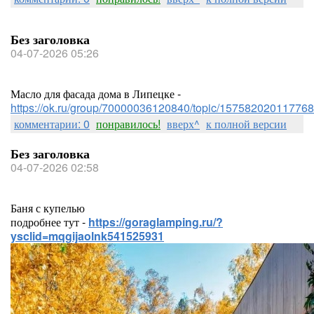
Без заголовка
04-07-2026 05:26
Масло для фасада дома в Липецке -
https://ok.ru/group/70000036120840/topic/157582020117768
комментарии: 0
понравилось!
вверх^
к полной версии
Без заголовка
04-07-2026 02:58
Баня с купелью
подробнее тут -
https://goraglamping.ru/?
ysclid=mqgijaolnk541525931