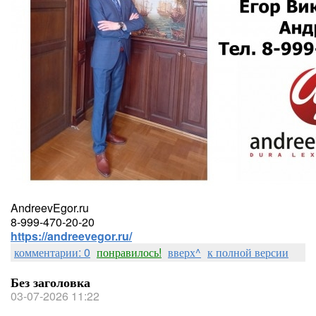
AndreevEgor.ru
8-999-470-20-20
https://andreevegor.ru/
комментарии: 0
понравилось!
вверх^
к полной версии
Без заголовка
03-07-2026 11:22