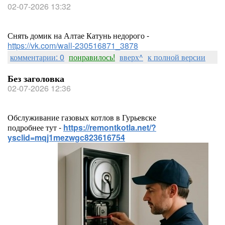
02-07-2026 13:32
Снять домик на Алтае Катунь недорого -
https://vk.com/wall-230516871_3878
комментарии: 0
понравилось!
вверх^
к полной версии
Без заголовка
02-07-2026 12:36
Обслуживание газовых котлов в Гурьевске
подробнее тут -
https://remontkotla.net/?
ysclid=mqj1mezwgc823616754