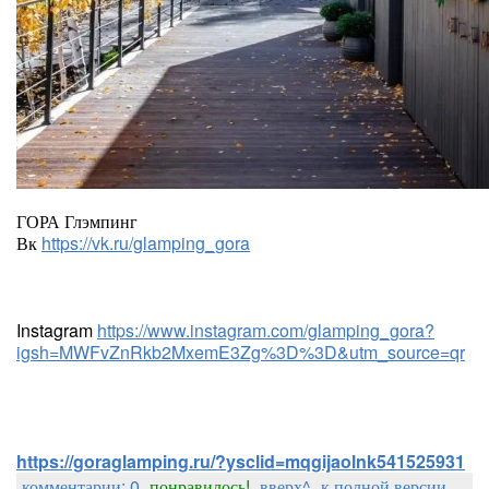
ГОРА Глэмпинг
Вк
https://vk.ru/glamping_gora
Instagram
https://www.instagram.com/glamping_gora?
igsh=MWFvZnRkb2MxemE3Zg%3D%3D&utm_source=qr
https://goraglamping.ru/?ysclid=mqgijaolnk541525931
комментарии: 0
понравилось!
вверх^
к полной версии